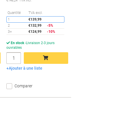
€146,24 TVA incl.
conomies
Économies
Quantité
TVA excl.
1
€139,99
2
€132,99
-5%
3+
€124,99
-10%
En stock
Livraison 2-3 jours
ouvrables
Quantité
Ajouter à une liste
Ajouter au panier
Comparer