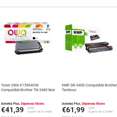
Toner OWA K15964OW
KMP DR-3400 Compatible Brothe
Compatible Brother TN-3480 Noir
Tambour
Achetez Plus,
Dépensez Moins
Achetez Plus,
Dépensez Moins
€41,39
€61,99
Unité
Unité
À partir de 3 Unités
À partir de 3 Unités