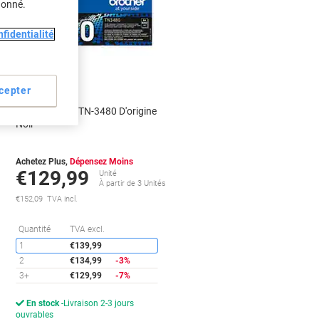
donné.
fidentialité
Cadeau
gratuit
cepter
Toner Brother TN-3480 D'origine
Noir
Achetez Plus,
Dépensez Moins
€129,99
Unité
À partir de 3 Unités
€152,09 TVA incl.
conomies
Économies
Quantité
TVA excl.
1
€139,99
2
€134,99
-3%
3+
€129,99
-7%
En stock
Livraison 2-3 jours
ouvrables