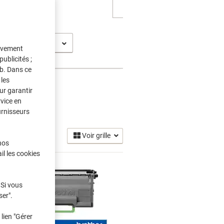
C-L 5800
tivement
ublicités ;
eb. Dans ce
les
ur garantir
rvice en
r
urnisseurs
(11)
Voir grille
nos
il les cookies
 Si vous
ser".
lien "Gérer