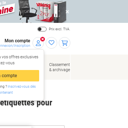
Close
Prix excl. TVA.
Mon compte
nnexion/Inscription
 vos offres exclusives
r,
tez‑vous
loppes
Fournitures
Classement
de bureau
& archivage
llage
 compte
ing ?
Inscrivez-vous dès
intenant
 étiquettes pour