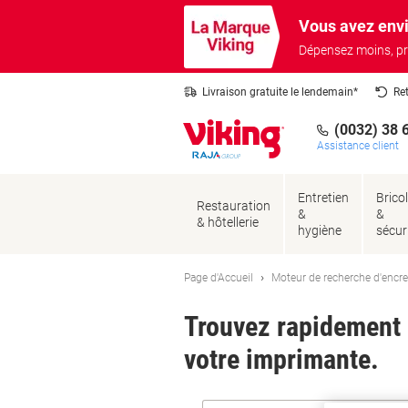
Passer
Passer
Vous avez envi
au
à
contenu
la
Dépensez moins, pr
navigation
Livraison gratuite le lendemain*
Re
(0032) 38 
Assistance client
Entretien
Brico
Restauration
&
&
& hôtellerie
hygiène
sécur
Page d'Accueil
Moteur de recherche d'encre
Trouvez rapidement l
votre imprimante.