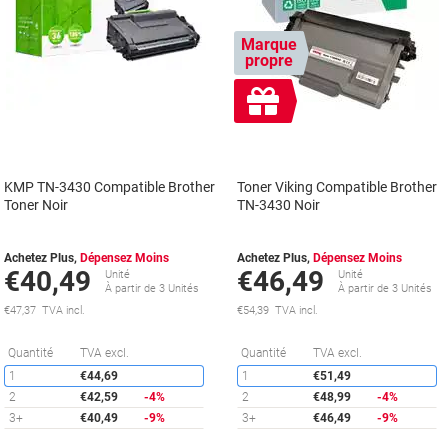
Marque
propre
Cadeau
gratuit
KMP TN-3430 Compatible Brother
Toner Viking Compatible Brother
Toner Noir
TN-3430 Noir
Achetez Plus,
Dépensez Moins
Achetez Plus,
Dépensez Moins
€40,49
€46,49
Unité
Unité
À partir de 3 Unités
À partir de 3 Unités
€47,37 TVA incl.
€54,39 TVA incl.
Économies
É
Quantité
TVA excl.
Quantité
TVA excl.
1
€44,69
1
€51,49
2
€42,59
-4%
2
€48,99
-4%
3+
€40,49
-9%
3+
€46,49
-9%