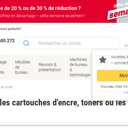
e de 20 % ou de 30 % de réduction ?
ofitez-en davantage – cette semaine seulement !
tours gratuits*
605 272
Co
Accédez à
Machines
Papie
lage
Meubles
Encres
– connec
Réunion &
de bureau
enve
de
&
présentation
&
&
ité
bureau
toner
technologie
emba
Mon
Nouveau chez Vik
 et toner
ma
es cartouches d'encre, toners ou les