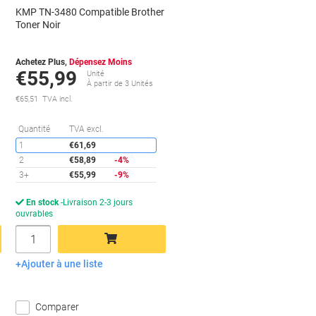
KMP TN-3480 Compatible Brother
Toner Noir
Achetez Plus,
Dépensez Moins
€55,99
Unité
À partir de 3 Unités
€65,51 TVA incl.
conomies
Économies
Quantité
TVA excl.
1
€61,69
2
€58,89
-4%
3+
€55,99
-9%
En stock
Livraison 2-3 jours
ouvrables
Quantité
Ajouter à une liste
Ajouter au panier
Comparer