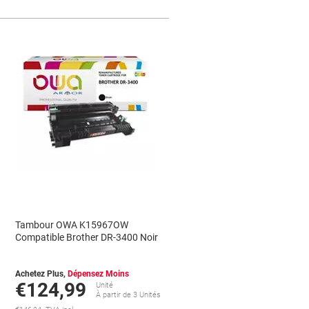
r
Tambour OWA K15967OW
Compatible Brother DR-3400 Noir
Achetez Plus,
Dépensez Moins
€124,99
Unité
À partir de 3 Unités