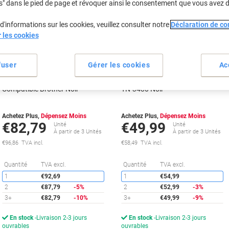
s" dans le pied de page et révoquer ainsi le consentement que vous avez 
Marque
Marque
propre
propre
d'informations sur les cookies, veuillez consulter notre
Déclaration de con
Cadeau
Cadeau
r les cookies
gratuit
gratuit
fuser
Gérer les cookies
Ac
Tambour Viking DR3400
Toner Viking compatible Brother
Compatible Brother Noir
TN-3480 Noir
Achetez Plus,
Dépensez Moins
Achetez Plus,
Dépensez Moins
€82,79
€49,99
Unité
Unité
À partir de 3 Unités
À partir de 3 Unités
€96,86 TVA incl.
€58,49 TVA incl.
Économies
É
Quantité
TVA excl.
Quantité
TVA excl.
1
€92,69
1
€54,99
2
€87,79
-5%
2
€52,99
-3%
3+
€82,79
-10%
3+
€49,99
-9%
En stock
Livraison 2-3 jours
En stock
Livraison 2-3 jours
ouvrables
ouvrables