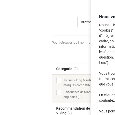
Nous vo
Brother
Nous utili
"cookies")
d'intégrer
cadre, no
Pour retrouver les imprimantes listées et
informatio
les foncti
question, 
tiers").
Catégorie
(2)
T
Vous trou
fournisseu
Toners Viking & autres
que vous 
marques compatibles (7)
Cartouches de toner
En cliquan
originales (3)
souhaitez 
Recommandation de
Vous pouve
Viking
(2)