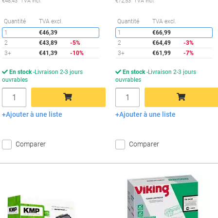
€48,43 TVA incl.
€72,53 TVA incl.
Économies
É
Quantité
TVA excl.
Quantité
TVA excl.
1
€46,39
1
€66,99
2
€43,89
-5%
2
€64,49
-3%
3+
€41,39
-10%
3+
€61,99
-7%
En stock
Livraison 2-3 jours
En stock
Livraison 2-3 jours
ouvrables
ouvrables
Quantité
Quantité
Ajouter à une liste
Ajouter à une liste
Ajouter au panier
Ajouter au panier
Comparer
Comparer