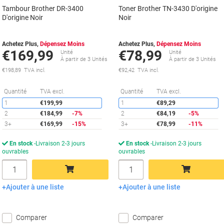
Tambour Brother DR-3400
Toner Brother TN-3430 D'origine
D'origine Noir
Noir
Achetez Plus,
Dépensez Moins
Achetez Plus,
Dépensez Moins
€169,99
€78,99
Unité
Unité
À partir de 3 Unités
À partir de 3 Unités
€198,89 TVA incl.
€92,42 TVA incl.
Économies
É
Quantité
TVA excl.
Quantité
TVA excl.
1
€199,99
1
€89,29
2
€184,99
-7%
2
€84,19
-5%
3+
€169,99
-15%
3+
€78,99
-11%
En stock
Livraison 2-3 jours
En stock
Livraison 2-3 jours
ouvrables
ouvrables
Quantité
Quantité
Ajouter à une liste
Ajouter à une liste
Ajouter au panier
Ajouter au panier
Comparer
Comparer