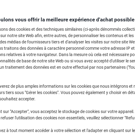
Sélectionner la marque, la gamme et le modèle
ulons vous offrir la meilleure expérience d'achat possible
MFC-L
Brother MF
sons des cookies et des techniques similaires (ci-après dénommés collec
 sur notre site Web afin, entre autres, de personnaliser les contenus et les p
 des médias de fournisseurs tiers et d'analyser les visites sur notre site W
us traitons des données à caractère personnel comme votre adresse IP et 
/ou les cartouches précédemment achetées
Se connecter
ns relatives à votre navigateur. Dans la mesure où cela est nécessaire po
onnalités de base de notre site Web ou si vous avez accepté d'utiliser le se
Brother MFC-L 5800 Cartouches Tone
un traitement des données est en outre effectué par nos partenaires ("fo
rier par :
verez de plus amples informations sur les cookies que nous intégrons et 
rs tiers sous "Gérer les cookies". Vous pouvez également y choisir en déta
souhaitez accepter.
t sur "Accepter", vous acceptez le stockage de cookies sur votre appareil.
refuser l'utilisation des cookies non essentiels, veuillez sélectionner "Refu
z à tout moment accéder à votre sélection et l'adapter en cliquant sur le 