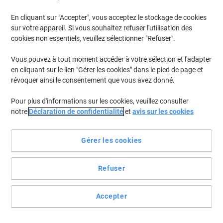
En cliquant sur "Accepter", vous acceptez le stockage de cookies
Pour retrouver les imprimantes listées et/ou les cartouches
précédemment achetées
Se connecter
sur votre appareil. Si vous souhaitez refuser l'utilisation des
cookies non essentiels, veuillez sélectionner "Refuser".
Brother MFC-L 6900 DWT Cartouches Toner
(13)
Vous pouvez à tout moment accéder à votre sélection et l'adapter
en cliquant sur le lien "Gérer les cookies" dans le pied de page et
Filtrer par
révoquer ainsi le consentement que vous avez donné.
Cadeau
Marque propre
gratuit
Pour plus d'informations sur les cookies, veuillez consulter
Tambour Viking DR3400 Compatible
notre
Déclaration de confidentialité
et
avis sur les cookies
Brother Noir
Achetez Plus,
Dépensez Moins
Gérer les cookies
€82,79
Unité
À partir de 3 Unités
€96,86 TVA incl.
Refuser
En stock
Livraison 1-2 jours ouvrables
Quantité
Accepter
Cadeau
Marque propre