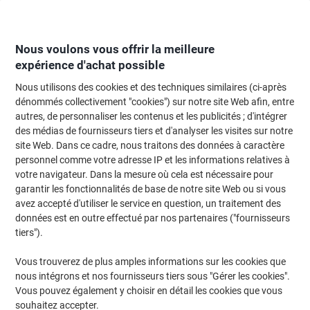
Passer
Passer
au
à
contenu
la
navigation
Nous voulons vous offrir la meilleure
expérience d'achat possible
Nous utilisons des cookies et des techniques similaires (ci-après
Page d'Accueil
Moteur de recherche d'encre et toner
dénommés collectivement "cookies") sur notre site Web afin, entre
autres, de personnaliser les contenus et les publicités ; d'intégrer
Trouvez rapidement les cartouches d'encre, toners ou
des médias de fournisseurs tiers et d'analyser les visites sur notre
les étiquettes pour votre imprimante.
site Web. Dans ce cadre, nous traitons des données à caractère
personnel comme votre adresse IP et les informations relatives à
votre navigateur. Dans la mesure où cela est nécessaire pour
Sélectionner la marque, la gamme et le modèle
garantir les fonctionnalités de base de notre site Web ou si vous
avez accepté d'utiliser le service en question, un traitement des
Brother
données est en outre effectué par nos partenaires ("fournisseurs
tiers").
MFC-L
Vous trouverez de plus amples informations sur les cookies que
nous intégrons et nos fournisseurs tiers sous "Gérer les cookies".
Brother MFC-L 6900 DWT
Vous pouvez également y choisir en détail les cookies que vous
souhaitez accepter.