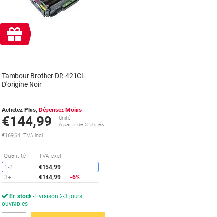
Cadeau
gratuit
Tambour Brother DR-421CL
D'origine Noir
Achetez Plus,
Dépensez Moins
€144,99
Unité
À partir de 3 Unités
€169,64 TVA incl.
Économies
Quantité
TVA excl.
1-2
€154,99
3+
€144,99
-6%
En stock
Livraison 2-3 jours
ouvrables
Quantité