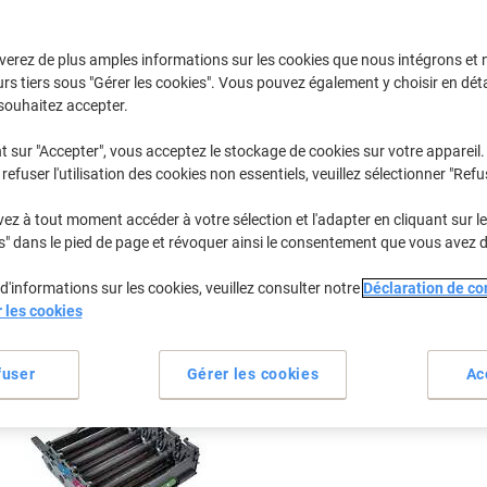
Sélectionner la marque, la gamme et le modèle
verez de plus amples informations sur les cookies que nous intégrons et 
rs tiers sous "Gérer les cookies". Vous pouvez également y choisir en déta
MFC-L
Brother MF
souhaitez accepter.
t sur "Accepter", vous acceptez le stockage de cookies sur votre appareil.
refuser l'utilisation des cookies non essentiels, veuillez sélectionner "Refu
/ou les cartouches précédemment achetées
Se connecter
z à tout moment accéder à votre sélection et l'adapter en cliquant sur le 
Brother MFC-L 9570 CDWT Cartouche
s" dans le pied de page et révoquer ainsi le consentement que vous avez 
d'informations sur les cookies, veuillez consulter notre
Déclaration de con
rier par :
r les cookies
fuser
Gérer les cookies
Ac