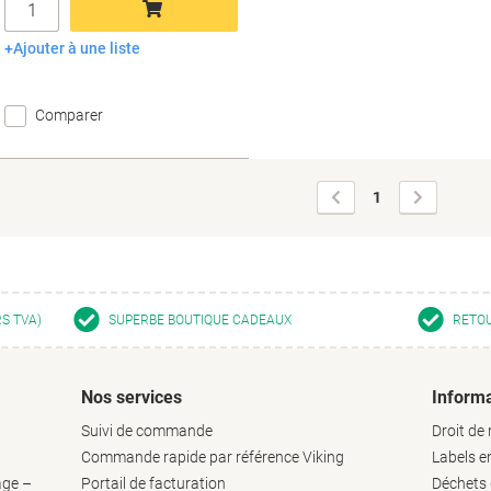
Ajouter à une liste
Ajouter au panier
Comparer
Page
Page
1
précédente
suivante
RS TVA)
SUPERBE BOUTIQUE CADEAUX
RETOU
Nos services
Informa
Suivi de commande
Droit de 
Commande rapide par référence Viking
Labels 
age –
Portail de facturation
Déchets d