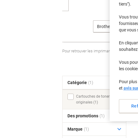
tiers").
Vous trou
fournisseu
Brother
que vous 
En cliquan
souhaitez 
Pour retrouver les imprimantes listées et
Vous pouve
les cookie
Pour plus 
Catégorie
(1)
T
et
avis su
Cartouches de toner
originales (1)
Re
Des promotions
(1)
Marque
(1)