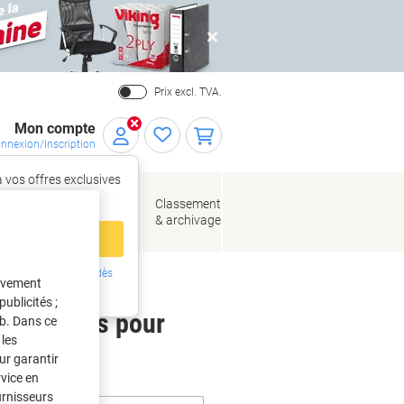
Close
Prix excl. TVA.
Mon compte
nnexion/Inscription
 vos offres exclusives
r,
tez‑vous
loppes
Fournitures
Classement
de bureau
& archivage
llage
 compte
ing ?
Inscrivez-vous dès
tivement
intenant
ublicités ;
 étiquettes pour
eb. Dans ce
les
ur garantir
rvice en
urnisseurs