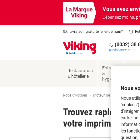
Passer
Passer
Vous avez envi
au
à
contenu
la
Dépensez moins, pr
navigation
Livraison gratuite le lendemain*
Re
(0032) 38 
Assistance client
Entretien
Brico
Restauration
&
&
& hôtellerie
hygiène
sécur
Nous vo
Page d'Accueil
Moteur de recherche d'encre
Nous utili
"cookies")
Trouvez rapidement l
d'intégrer
cadre, no
votre imprimante.
informatio
les foncti
question, 