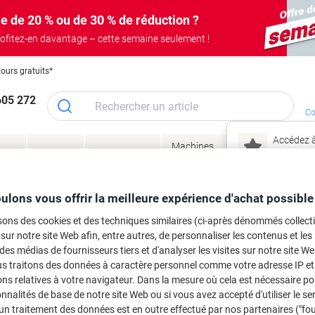
e de 20 % ou de 30 % de réduction ?
ofitez-en davantage – cette semaine seulement !
tours gratuits*
605 272
Co
Accédez à
Machines
Papie
lage
Meubles
Encres
– connec
Réunion &
de bureau
enve
de
&
présentation
&
&
ité
bureau
toner
technologie
emba
Mon
ulons vous offrir la meilleure expérience d'achat possible
Nouveau chez Vik
 et toner
sons des cookies et des techniques similaires (ci-après dénommés collec
ma
 sur notre site Web afin, entre autres, de personnaliser les contenus et les p
es cartouches d'encre, toners ou les
 des médias de fournisseurs tiers et d'analyser les visites sur notre site W
us traitons des données à caractère personnel comme votre adresse IP et 
ns relatives à votre navigateur. Dans la mesure où cela est nécessaire po
onnalités de base de notre site Web ou si vous avez accepté d'utiliser le se
un traitement des données est en outre effectué par nos partenaires ("fo