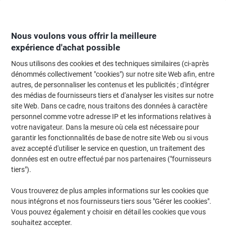
Passer
Passer
au
à
contenu
la
navigation
Nous voulons vous offrir la meilleure
expérience d'achat possible
Nous utilisons des cookies et des techniques similaires (ci-après
Page d'Accueil
Moteur de recherche d'encre et toner
dénommés collectivement "cookies") sur notre site Web afin, entre
autres, de personnaliser les contenus et les publicités ; d'intégrer
Trouvez rapidement les cartouches d'encre, toners ou
des médias de fournisseurs tiers et d'analyser les visites sur notre
les étiquettes pour votre imprimante.
site Web. Dans ce cadre, nous traitons des données à caractère
personnel comme votre adresse IP et les informations relatives à
votre navigateur. Dans la mesure où cela est nécessaire pour
Sélectionner la marque, la gamme et le modèle
garantir les fonctionnalités de base de notre site Web ou si vous
avez accepté d'utiliser le service en question, un traitement des
Brother
données est en outre effectué par nos partenaires ("fournisseurs
tiers").
P-Touch H
Vous trouverez de plus amples informations sur les cookies que
nous intégrons et nos fournisseurs tiers sous "Gérer les cookies".
Brother P-Touch H 500 LI
Vous pouvez également y choisir en détail les cookies que vous
souhaitez accepter.