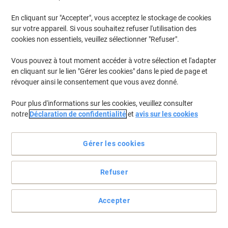
En cliquant sur "Accepter", vous acceptez le stockage de cookies
Pour retrouver les imprimantes listées et/ou les cartouches
précédemment achetées
Se connecter
sur votre appareil. Si vous souhaitez refuser l'utilisation des
cookies non essentiels, veuillez sélectionner "Refuser".
Brother P-Touch H 500 LI Cartouches Jet Encre
(50)
Vous pouvez à tout moment accéder à votre sélection et l'adapter
en cliquant sur le lien "Gérer les cookies" dans le pied de page et
Filtrer par
révoquer ainsi le consentement que vous avez donné.
Ruban d'étiquettes Brother P-touch
Pour plus d'informations sur les cookies, veuillez consulter
Authentique TZe-231 TZe-231
notre
Déclaration de confidentialité
et
avis sur les cookies
Autocollantes Noir sur Blanc 12 mm x 8
m
Achetez Plus,
Dépensez Moins
Gérer les cookies
€14,99
Unité
À partir de 3 Unités
€17,54 TVA incl.
Refuser
En stock
Livraison 1-2 jours ouvrables
Quantité
Accepter
Ruban d’étiquettes Rillstab TZe-231