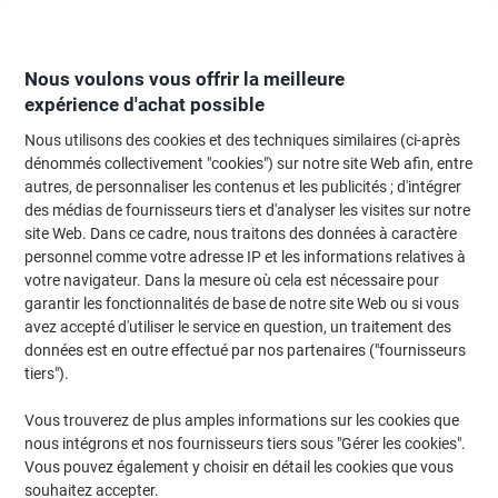
Passer
Passer
au
à
contenu
la
navigation
Nous voulons vous offrir la meilleure
expérience d'achat possible
Nous utilisons des cookies et des techniques similaires (ci-après
Page d'Accueil
Moteur de recherche d'encre et toner
dénommés collectivement "cookies") sur notre site Web afin, entre
autres, de personnaliser les contenus et les publicités ; d'intégrer
Trouvez rapidement les cartouches d'encre, toners ou
des médias de fournisseurs tiers et d'analyser les visites sur notre
les étiquettes pour votre imprimante.
site Web. Dans ce cadre, nous traitons des données à caractère
personnel comme votre adresse IP et les informations relatives à
votre navigateur. Dans la mesure où cela est nécessaire pour
Sélectionner la marque, la gamme et le modèle
garantir les fonctionnalités de base de notre site Web ou si vous
avez accepté d'utiliser le service en question, un traitement des
Canon
données est en outre effectué par nos partenaires ("fournisseurs
tiers").
FAX-JX
Vous trouverez de plus amples informations sur les cookies que
nous intégrons et nos fournisseurs tiers sous "Gérer les cookies".
Canon FAX-JX 210 P
Vous pouvez également y choisir en détail les cookies que vous
souhaitez accepter.