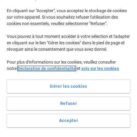
En cliquant sur "Accepter", vous acceptez le stockage de cookies
Pour retrouver les imprimantes listées et/ou les cartouches
précédemment achetées
Se connecter
sur votre appareil. Si vous souhaitez refuser l'utilisation des
cookies non essentiels, veuillez sélectionner "Refuser".
Canon FAX-JX 210 P Cartouches Jet Encre
(2)
Vous pouvez à tout moment accéder à votre sélection et l'adapter
en cliquant sur le lien "Gérer les cookies" dans le pied de page et
Filtrer par
révoquer ainsi le consentement que vous avez donné.
Cadeau
Marque propre
gratuit
Pour plus d'informations sur les cookies, veuillez consulter
Cartouche jet d'encre Viking Compatible
notre
Déclaration de confidentialité
et
avis sur les cookies
Canon PG-40 Noir
Achetez Plus,
Dépensez Moins
Gérer les cookies
€9,99
Unité
À partir de 3 Unités
€11,69 TVA incl.
Refuser
En stock
Livraison 2-3 jours ouvrables
Quantité
Accepter
Cadeau