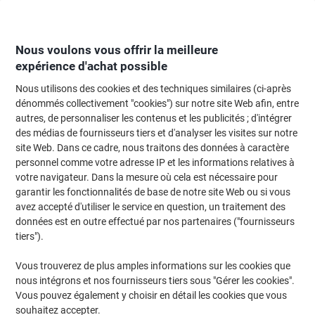
Passer
Passer
au
à
contenu
la
navigation
Nous voulons vous offrir la meilleure
expérience d'achat possible
Nous utilisons des cookies et des techniques similaires (ci-après
Page d'Accueil
Moteur de recherche d'encre et toner
dénommés collectivement "cookies") sur notre site Web afin, entre
autres, de personnaliser les contenus et les publicités ; d'intégrer
Trouvez rapidement les cartouches d'encre, toners ou
des médias de fournisseurs tiers et d'analyser les visites sur notre
les étiquettes pour votre imprimante.
site Web. Dans ce cadre, nous traitons des données à caractère
personnel comme votre adresse IP et les informations relatives à
votre navigateur. Dans la mesure où cela est nécessaire pour
Sélectionner la marque, la gamme et le modèle
garantir les fonctionnalités de base de notre site Web ou si vous
avez accepté d'utiliser le service en question, un traitement des
Canon
données est en outre effectué par nos partenaires ("fournisseurs
tiers").
I-Sensys LBP
Vous trouverez de plus amples informations sur les cookies que
nous intégrons et nos fournisseurs tiers sous "Gérer les cookies".
Canon I-Sensys LBP 253 X
Vous pouvez également y choisir en détail les cookies que vous
souhaitez accepter.