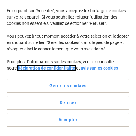
En cliquant sur "Accepter", vous acceptez le stockage de cookies
Pour retrouver les imprimantes listées et/ou les cartouches
précédemment achetées
Se connecter
sur votre appareil. Si vous souhaitez refuser l'utilisation des
cookies non essentiels, veuillez sélectionner "Refuser".
Canon I-Sensys LBP 253 X Cartouches Toner
(2)
Vous pouvez à tout moment accéder à votre sélection et l'adapter
en cliquant sur le lien "Gérer les cookies" dans le pied de page et
Filtrer par
révoquer ainsi le consentement que vous avez donné.
Cadeau
Marque propre
gratuit
Pour plus d'informations sur les cookies, veuillez consulter
Toner Viking Compatible Canon 719
notre
Déclaration de confidentialité
et
avis sur les cookies
Noir
Achetez Plus,
Dépensez Moins
Gérer les cookies
€104,99
Unité
À partir de 3 Unités
€122,84 TVA incl.
Refuser
En stock
Livraison 2-3 jours ouvrables
Quantité
Accepter
Cadeau