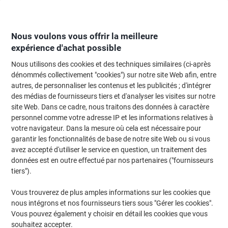
Passer
Passer
au
à
contenu
la
navigation
Nous voulons vous offrir la meilleure
expérience d'achat possible
Nous utilisons des cookies et des techniques similaires (ci-après
Page d'Accueil
Moteur de recherche d'encre et toner
dénommés collectivement "cookies") sur notre site Web afin, entre
autres, de personnaliser les contenus et les publicités ; d'intégrer
Trouvez rapidement les cartouches d'encre, toners ou
des médias de fournisseurs tiers et d'analyser les visites sur notre
les étiquettes pour votre imprimante.
site Web. Dans ce cadre, nous traitons des données à caractère
personnel comme votre adresse IP et les informations relatives à
votre navigateur. Dans la mesure où cela est nécessaire pour
Sélectionner la marque, la gamme et le modèle
garantir les fonctionnalités de base de notre site Web ou si vous
avez accepté d'utiliser le service en question, un traitement des
Canon
données est en outre effectué par nos partenaires ("fournisseurs
tiers").
I-Sensys LBP
Vous trouverez de plus amples informations sur les cookies que
nous intégrons et nos fournisseurs tiers sous "Gérer les cookies".
Canon I-Sensys LBP-6030 W
Vous pouvez également y choisir en détail les cookies que vous
souhaitez accepter.