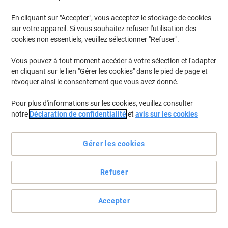
En cliquant sur "Accepter", vous acceptez le stockage de cookies
Pour retrouver les imprimantes listées et/ou les cartouches
précédemment achetées
Se connecter
sur votre appareil. Si vous souhaitez refuser l'utilisation des
cookies non essentiels, veuillez sélectionner "Refuser".
Canon I-Sensys LBP-6030 W Cartouches Toner
(1)
Vous pouvez à tout moment accéder à votre sélection et l'adapter
en cliquant sur le lien "Gérer les cookies" dans le pied de page et
Filtrer par
révoquer ainsi le consentement que vous avez donné.
Cadeau
gratuit
Pour plus d'informations sur les cookies, veuillez consulter
Toner 725 D'origine Canon Noir
notre
Déclaration de confidentialité
et
avis sur les cookies
Achetez Plus,
Dépensez Moins
€63,99
Unité
Gérer les cookies
À partir de 3 Unités
€74,87 TVA incl.
En stock
Livraison 2-3 jours ouvrables
Refuser
Quantité
Accepter
Page
Page
1
précédente
suivante