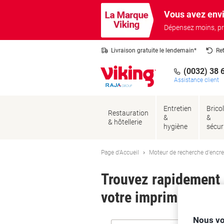
Passer
Passer
Vous avez envi
au
à
contenu
la
Dépensez moins, pr
navigation
Livraison gratuite le lendemain*
Re
(0032) 38 
Assistance client
Entretien
Brico
Restauration
&
&
& hôtellerie
hygiène
sécur
Page d'Accueil
Moteur de recherche d'encre
Trouvez rapidement l
votre imprimante.
Nous vo