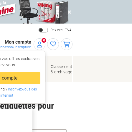
Close
Prix excl. TVA.
Mon compte
nnexion/Inscription
 vos offres exclusives
r,
tez‑vous
loppes
Fournitures
Classement
de bureau
& archivage
llage
 compte
ing ?
Inscrivez-vous dès
intenant
 étiquettes pour