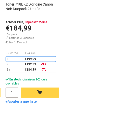
Toner 718BK2 D'origine Canon
Noir Duopack 2 Unités
Achetez Plus,
Dépensez Moins
€184,99
s
Duopack
À partir de 3 Duopacks
€216,44 TVA incl.
conomies
Économies
Quantité
TVA excl.
1
€199,99
2
€192,99
-3%
3+
€184,99
-7%
En stock
Livraison 1-2 jours
ouvrables
Quantité
Ajouter à une liste
Ajouter au panier