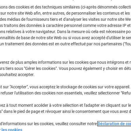
Sélectionner la marque, la gamme et le modèle
sons des cookies et des techniques similaires (ci-après dénommés collec
 sur notre site Web afin, entre autres, de personnaliser les contenus et les p
 des médias de fournisseurs tiers et d'analyser les visites sur notre site W
I-Sensys MF
Canon I-Se
us traitons des données à caractère personnel comme votre adresse IP et 
ns relatives à votre navigateur. Dans la mesure où cela est nécessaire po
onnalités de base de notre site Web ou si vous avez accepté d'utiliser le se
un traitement des données est en outre effectué par nos partenaires ("fo
/ou les cartouches précédemment achetées
Se connecter
Canon I-Sensys MF 724 CDW Cartouc
verez de plus amples informations sur les cookies que nous intégrons et 
rs tiers sous "Gérer les cookies". Vous pouvez également y choisir en déta
souhaitez accepter.
rier par :
t sur "Accepter", vous acceptez le stockage de cookies sur votre appareil.
refuser l'utilisation des cookies non essentiels, veuillez sélectionner "Refu
z à tout moment accéder à votre sélection et l'adapter en cliquant sur le 
s" dans le pied de page et révoquer ainsi le consentement que vous avez 
d'informations sur les cookies, veuillez consulter notre
Déclaration de con
Marque
Marque
r les cookies