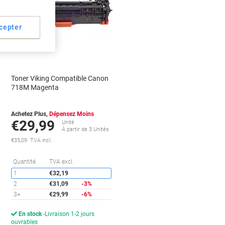
propre
Cadeau
cepter
gratuit
Responsable
Toner Viking Compatible Canon
718M Magenta
Achetez Plus,
Dépensez Moins
€29,99
Unité
À partir de 3 Unités
€35,09 TVA incl.
conomies
Économies
Quantité
TVA excl.
1
€32,19
2
€31,09
-3%
3+
€29,99
-6%
En stock
Livraison 1-2 jours
ouvrables