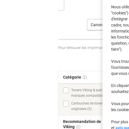
Nous utili
"cookies")
d'intégrer
Canon
cadre, no
informatio
les foncti
question, 
Pour retrouver les imprimantes listées et
tiers").
Vous trou
fournisseu
que vous 
Catégorie
(2)
T
En cliquan
Toners Viking & autres
souhaitez 
marques compatibles (4)
Vous pouve
Cartouches de toner
originales (3)
les cookie
Recommandation de
Pour plus 
Viking
(2)
et
avis su