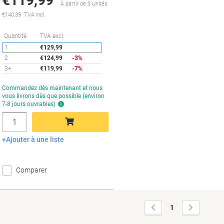
€119,99
À partir de 3 Unités
€140,39 TVA incl.
Économies
Quantité
TVA excl.
1
€129,99
2
€124,99
-3%
3+
€119,99
-7%
Temporairement
Commandez dès maintenant et nous
en
vous livrons dès que possible (environ
rupture
7-8 jours ouvrables)
de
Quantité
stock
Ajouter à une liste
Ajouter au panier
Comparer
Page
Page
1
précédente
suivante