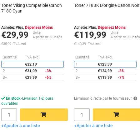
Toner Viking Compatible Canon
Toner 718BK D'origine Canon Noir
718C Cyan
Achetez Plus,
Dépensez Moins
Achetez Plus,
Dépensez Moins
€29,99
€119,99
Unité
Unité
À partir de 3 Unités
À partir de 3 Unité
€35,09 TVA incl.
€140,39 TVA incl.
Économies
É
Quantité
TVA excl.
Quantité
TVA excl.
1
€32,19
1
€129,99
2
€31,09
-3%
2
€124,99
-3%
3+
€29,99
-6%
3+
€119,99
-7%
En stock
Livraison 1-2 jours
Livraison directe par le fournisseur
ouvrables
Quantité
Quantité
Ajouter à une liste
Ajouter à une liste
Ajouter au panier
Ajouter au panier