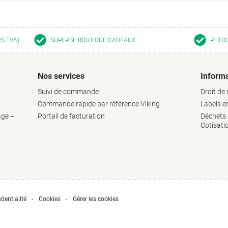
RS TVA)
SUPERBE BOUTIQUE CADEAUX
RETOU
Nos services
Informa
Suivi de commande
Droit de 
Commande rapide par référence Viking
Labels 
age –
Portail de facturation
Déchets d
Cotisati
dentialité
Cookies
Gérer les cookies