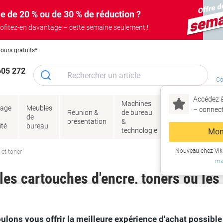
e de 20 % ou de 30 % de réduction ?
ofitez-en davantage – cette semaine seulement !
tours gratuits*
605 272
Co
Accédez à
Machines
Papie
lage
Meubles
Encres
– connec
Réunion &
de bureau
enve
de
&
présentation
&
&
ité
bureau
toner
technologie
emba
Mon
Nouveau chez Vik
 et toner
ma
es cartouches d'encre, toners ou les
ulons vous offrir la meilleure expérience d'achat possible