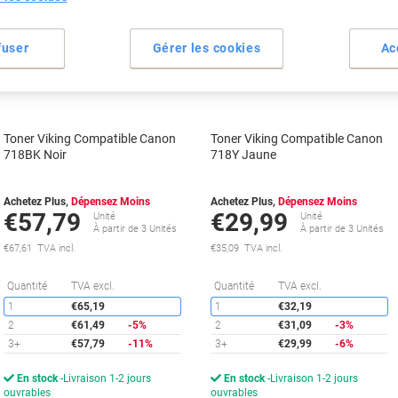
propre
propre
Cadeau
Cadeau
fuser
Gérer les cookies
Ac
gratuit
gratuit
Responsable
Responsable
Toner Viking Compatible Canon
Toner Viking Compatible Canon
718BK Noir
718Y Jaune
Achetez Plus,
Dépensez Moins
Achetez Plus,
Dépensez Moins
€57,79
€29,99
Unité
Unité
À partir de 3 Unités
À partir de 3 Unités
€67,61 TVA incl.
€35,09 TVA incl.
Économies
É
Quantité
TVA excl.
Quantité
TVA excl.
1
€65,19
1
€32,19
2
€61,49
-5%
2
€31,09
-3%
3+
€57,79
-11%
3+
€29,99
-6%
En stock
Livraison 1-2 jours
En stock
Livraison 1-2 jours
ouvrables
ouvrables