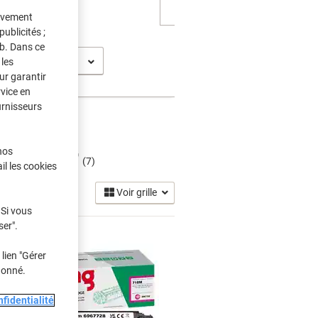
tivement
ublicités ;
eb. Dans ce
nsys MF 724 CDW
les
ur garantir
rvice en
urnisseurs
hes Toner
nos
(7)
il les cookies
Voir grille
 Si vous
ser".
lien "Gérer
donné.
fidentialité
Marque