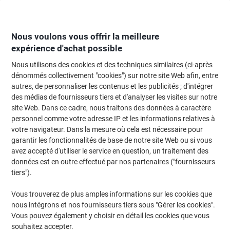
Passer
Passer
au
à
contenu
la
navigation
Nous voulons vous offrir la meilleure
expérience d'achat possible
Nous utilisons des cookies et des techniques similaires (ci-après
Page d'Accueil
Moteur de recherche d'encre et toner
dénommés collectivement "cookies") sur notre site Web afin, entre
autres, de personnaliser les contenus et les publicités ; d'intégrer
Trouvez rapidement les cartouches d'encre, toners ou
des médias de fournisseurs tiers et d'analyser les visites sur notre
les étiquettes pour votre imprimante.
site Web. Dans ce cadre, nous traitons des données à caractère
personnel comme votre adresse IP et les informations relatives à
votre navigateur. Dans la mesure où cela est nécessaire pour
Sélectionner la marque, la gamme et le modèle
garantir les fonctionnalités de base de notre site Web ou si vous
avez accepté d'utiliser le service en question, un traitement des
Canon
données est en outre effectué par nos partenaires ("fournisseurs
tiers").
I-Sensys MF
Vous trouverez de plus amples informations sur les cookies que
nous intégrons et nos fournisseurs tiers sous "Gérer les cookies".
Canon I-Sensys MF 8330 CDN
Vous pouvez également y choisir en détail les cookies que vous
souhaitez accepter.