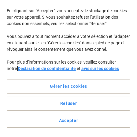
En cliquant sur "Accepter", vous acceptez le stockage de cookies
Pour retrouver les imprimantes listées et/ou les cartouches
précédemment achetées
Se connecter
sur votre appareil. Si vous souhaitez refuser l'utilisation des
cookies non essentiels, veuillez sélectionner "Refuser".
Canon I-Sensys MF 8330 CDN Cartouches Toner
(7)
Vous pouvez à tout moment accéder à votre sélection et l'adapter
en cliquant sur le lien "Gérer les cookies" dans le pied de page et
Filtrer par
révoquer ainsi le consentement que vous avez donné.
Cadeau
Marque propre
gratuit
Pour plus d'informations sur les cookies, veuillez consulter
Responsable
notre
Déclaration de confidentialité
et
avis sur les cookies
Toner Viking Compatible Canon 718BK
Noir
Gérer les cookies
Achetez Plus,
Dépensez Moins
€57,79
Unité
À partir de 3 Unités
Refuser
€67,61 TVA incl.
En stock
Livraison 1-2 jours ouvrables
Accepter
Quantité