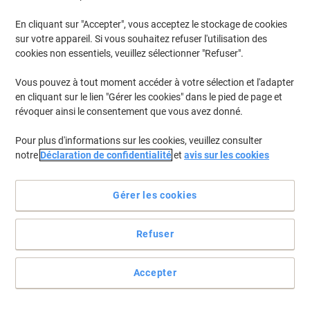
En cliquant sur "Accepter", vous acceptez le stockage de cookies
Pour retrouver les imprimantes listées et/ou les cartouches
précédemment achetées
Se connecter
sur votre appareil. Si vous souhaitez refuser l'utilisation des
cookies non essentiels, veuillez sélectionner "Refuser".
Canon Imageclass D 340 Cartouches Toner
(1)
Vous pouvez à tout moment accéder à votre sélection et l'adapter
en cliquant sur le lien "Gérer les cookies" dans le pied de page et
Filtrer par
révoquer ainsi le consentement que vous avez donné.
Cadeau
Marque propre
gratuit
Pour plus d'informations sur les cookies, veuillez consulter
Toner Viking Compatible Canon FX-8
notre
Déclaration de confidentialité
et
avis sur les cookies
Noir
Achetez Plus,
Dépensez Moins
Gérer les cookies
€42,39
Unité
À partir de 3 Unités
€49,60 TVA incl.
Refuser
En stock
Livraison 1-2 jours ouvrables
Quantité
Accepter
Page
Page
1