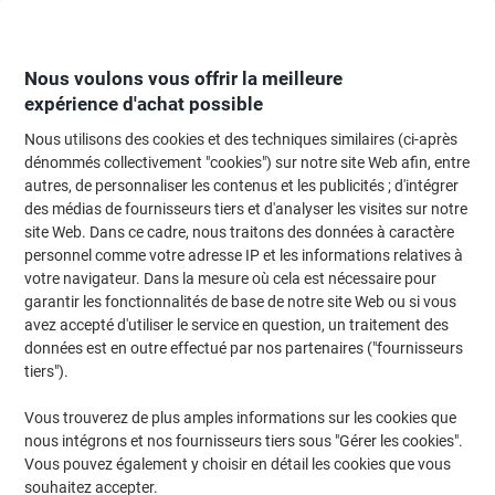
Passer
Passer
au
à
contenu
la
navigation
Nous voulons vous offrir la meilleure
expérience d'achat possible
Nous utilisons des cookies et des techniques similaires (ci-après
Page d'Accueil
Moteur de recherche d'encre et toner
dénommés collectivement "cookies") sur notre site Web afin, entre
autres, de personnaliser les contenus et les publicités ; d'intégrer
Trouvez rapidement les cartouches d'encre, toners ou
des médias de fournisseurs tiers et d'analyser les visites sur notre
les étiquettes pour votre imprimante.
site Web. Dans ce cadre, nous traitons des données à caractère
personnel comme votre adresse IP et les informations relatives à
votre navigateur. Dans la mesure où cela est nécessaire pour
Sélectionner la marque, la gamme et le modèle
garantir les fonctionnalités de base de notre site Web ou si vous
avez accepté d'utiliser le service en question, un traitement des
Canon
données est en outre effectué par nos partenaires ("fournisseurs
tiers").
Imageclass D
Vous trouverez de plus amples informations sur les cookies que
nous intégrons et nos fournisseurs tiers sous "Gérer les cookies".
Canon Imageclass D 340
Vous pouvez également y choisir en détail les cookies que vous
souhaitez accepter.