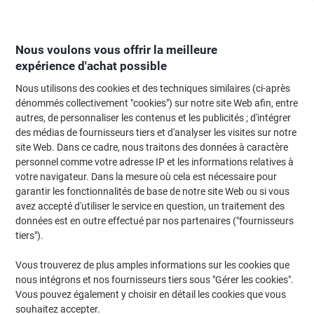
Passer
Passer
au
à
contenu
la
navigation
Nous voulons vous offrir la meilleure
expérience d'achat possible
Nous utilisons des cookies et des techniques similaires (ci-après
Page d'Accueil
Moteur de recherche d'encre et toner
dénommés collectivement "cookies") sur notre site Web afin, entre
autres, de personnaliser les contenus et les publicités ; d'intégrer
Trouvez rapidement les cartouches d'encre, toners ou
des médias de fournisseurs tiers et d'analyser les visites sur notre
les étiquettes pour votre imprimante.
site Web. Dans ce cadre, nous traitons des données à caractère
personnel comme votre adresse IP et les informations relatives à
votre navigateur. Dans la mesure où cela est nécessaire pour
Sélectionner la marque, la gamme et le modèle
garantir les fonctionnalités de base de notre site Web ou si vous
avez accepté d'utiliser le service en question, un traitement des
Canon
données est en outre effectué par nos partenaires ("fournisseurs
tiers").
Imageclass MF
Vous trouverez de plus amples informations sur les cookies que
nous intégrons et nos fournisseurs tiers sous "Gérer les cookies".
Canon Imageclass MF 4410 DN
Vous pouvez également y choisir en détail les cookies que vous
souhaitez accepter.