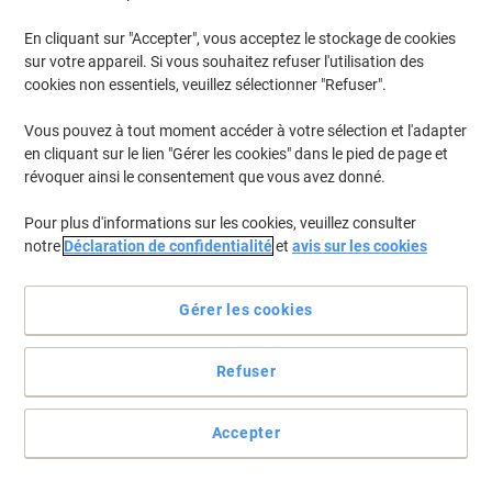
En cliquant sur "Accepter", vous acceptez le stockage de cookies
Pour retrouver les imprimantes listées et/ou les cartouches
précédemment achetées
Se connecter
sur votre appareil. Si vous souhaitez refuser l'utilisation des
cookies non essentiels, veuillez sélectionner "Refuser".
Canon Imageclass MF 4410 DN Cartouches Toner
(2)
Vous pouvez à tout moment accéder à votre sélection et l'adapter
en cliquant sur le lien "Gérer les cookies" dans le pied de page et
Filtrer par
révoquer ainsi le consentement que vous avez donné.
Cadeau
Marque propre
gratuit
Pour plus d'informations sur les cookies, veuillez consulter
Toner Viking Compatible Canon 728
notre
Déclaration de confidentialité
et
avis sur les cookies
Noir
Achetez Plus,
Dépensez Moins
Gérer les cookies
€57,49
Unité
À partir de 3 Unités
€67,26 TVA incl.
Refuser
En stock
Livraison 2-3 jours ouvrables
Quantité
Accepter
Cadeau