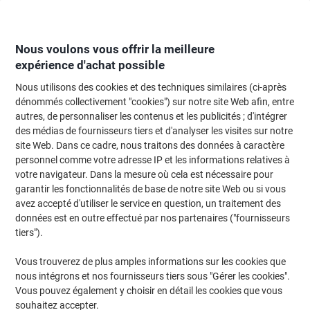
Passer
Passer
au
à
contenu
la
navigation
Nous voulons vous offrir la meilleure
expérience d'achat possible
Nous utilisons des cookies et des techniques similaires (ci-après
Page d'Accueil
Moteur de recherche d'encre et toner
dénommés collectivement "cookies") sur notre site Web afin, entre
autres, de personnaliser les contenus et les publicités ; d'intégrer
Trouvez rapidement les cartouches d'encre, toners ou
des médias de fournisseurs tiers et d'analyser les visites sur notre
les étiquettes pour votre imprimante.
site Web. Dans ce cadre, nous traitons des données à caractère
personnel comme votre adresse IP et les informations relatives à
votre navigateur. Dans la mesure où cela est nécessaire pour
Sélectionner la marque, la gamme et le modèle
garantir les fonctionnalités de base de notre site Web ou si vous
avez accepté d'utiliser le service en question, un traitement des
Canon
données est en outre effectué par nos partenaires ("fournisseurs
tiers").
Imageclass MF
Vous trouverez de plus amples informations sur les cookies que
nous intégrons et nos fournisseurs tiers sous "Gérer les cookies".
Canon Imageclass MF 4580
Vous pouvez également y choisir en détail les cookies que vous
souhaitez accepter.