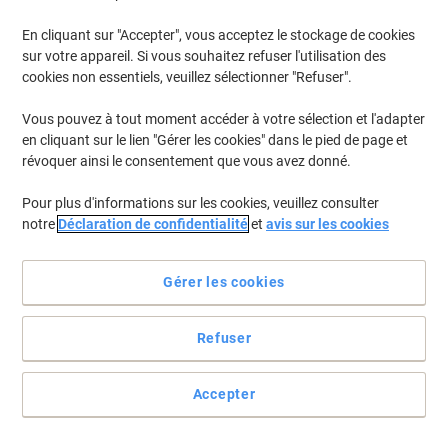
En cliquant sur "Accepter", vous acceptez le stockage de cookies
Pour retrouver les imprimantes listées et/ou les cartouches
précédemment achetées
Se connecter
sur votre appareil. Si vous souhaitez refuser l'utilisation des
cookies non essentiels, veuillez sélectionner "Refuser".
Canon Imageclass MF 4580 Cartouches Toner
(2)
Vous pouvez à tout moment accéder à votre sélection et l'adapter
en cliquant sur le lien "Gérer les cookies" dans le pied de page et
Filtrer par
révoquer ainsi le consentement que vous avez donné.
Cadeau
Marque propre
gratuit
Pour plus d'informations sur les cookies, veuillez consulter
Toner Viking Compatible Canon 728
notre
Déclaration de confidentialité
et
avis sur les cookies
Noir
Achetez Plus,
Dépensez Moins
Gérer les cookies
€57,49
Unité
À partir de 3 Unités
€67,26 TVA incl.
Refuser
En stock
Livraison 2-3 jours ouvrables
Quantité
Accepter
Cadeau