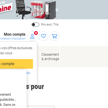
Close
Prix excl. TVA.
Mon compte
nnexion/Inscription
 vos offres exclusives
r,
tez‑vous
loppes
Fournitures
Classement
de bureau
& archivage
llage
 compte
ing ?
Inscrivez-vous dès
intenant
 étiquettes pour
tivement
ublicités ;
eb. Dans ce