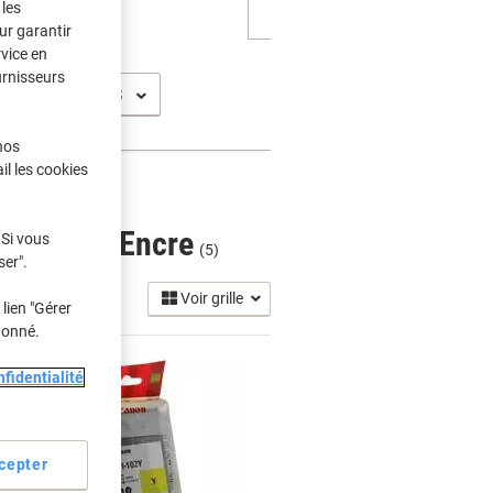
les
ur garantir
rvice en
urnisseurs
nos
il les cookies
ches Jet Encre
 Si vous
(5)
ser".
Voir grille
lien "Gérer
donné.
fidentialité
cepter