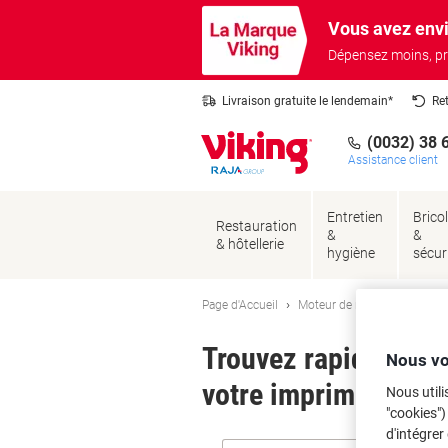
Passer
Passer
Vous avez envi
au
à
contenu
la
Dépensez moins, pr
navigation
Livraison gratuite le lendemain*
Re
(0032) 38 
Assistance client
Entretien
Brico
Restauration
&
&
& hôtellerie
hygiène
sécur
Page d'Accueil
Moteur de recherche d'encre
Trouvez rapidement l
Nous vo
votre imprimante.
Nous utili
"cookies")
d'intégrer