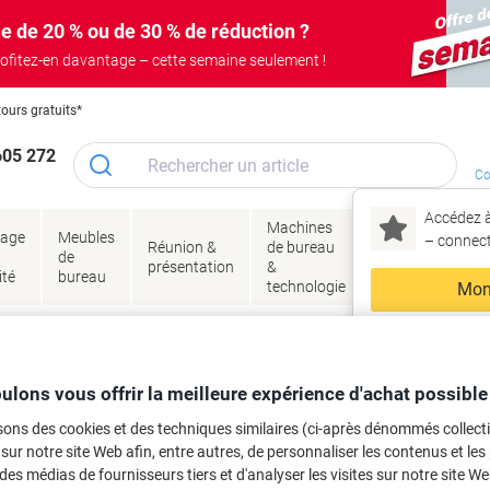
e de 20 % ou de 30 % de réduction ?
ofitez-en davantage – cette semaine seulement !
tours gratuits*
605 272
Co
Accédez à
Machines
Papie
lage
Meubles
Encres
– connec
Réunion &
de bureau
enve
de
&
présentation
&
&
ité
bureau
toner
technologie
emba
Mon
Nouveau chez Vik
 et toner
ma
es cartouches d'encre, toners ou les
ulons vous offrir la meilleure expérience d'achat possible
sons des cookies et des techniques similaires (ci-après dénommés collec
 sur notre site Web afin, entre autres, de personnaliser les contenus et les p
 des médias de fournisseurs tiers et d'analyser les visites sur notre site W