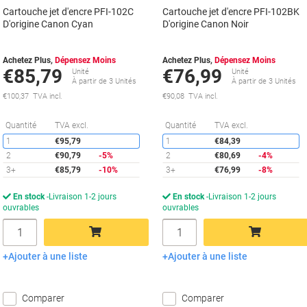
Cartouche jet d'encre PFI-102C
Cartouche jet d'encre PFI-102BK
D'origine Canon Cyan
D'origine Canon Noir
Achetez Plus,
Dépensez Moins
Achetez Plus,
Dépensez Moins
€85,79
€76,99
Unité
Unité
À partir de 3 Unités
À partir de 3 Unités
€100,37 TVA incl.
€90,08 TVA incl.
Économies
É
Quantité
TVA excl.
Quantité
TVA excl.
1
€95,79
1
€84,39
2
€90,79
-5%
2
€80,69
-4%
3+
€85,79
-10%
3+
€76,99
-8%
En stock
Livraison 1-2 jours
En stock
Livraison 1-2 jours
ouvrables
ouvrables
Quantité
Quantité
Ajouter à une liste
Ajouter à une liste
Ajouter au panier
Ajouter au panier
Comparer
Comparer