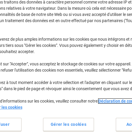
us traitons des données à caractère personnel comme votre adresse IP et 
Sélectionner la marque, la gamme et le modèle
ns relatives à votre navigateur. Dans la mesure où cela est nécessaire po
onnalités de base de notre site Web ou si vous avez accepté d'utiliser le se
un traitement des données est en outre effectué par nos partenaires ("fo
Imageprograf IPF
Canon Imageprograf IPF 710 S
verez de plus amples informations sur les cookies que nous intégrons et 
rs tiers sous "Gérer les cookies". Vous pouvez également y choisir en déta
/ou les cartouches précédemment achetées
Se connecter
souhaitez accepter.
Canon Imageprograf IPF 710 S Cartou
t sur "Accepter", vous acceptez le stockage de cookies sur votre appareil.
refuser l'utilisation des cookies non essentiels, veuillez sélectionner "Refu
rier par :
z à tout moment accéder à votre sélection et l'adapter en cliquant sur le 
s" dans le pied de page et révoquer ainsi le consentement que vous avez 
d'informations sur les cookies, veuillez consulter notre
Déclaration de con
r les cookies
fuser
Gérer les cookies
Ac