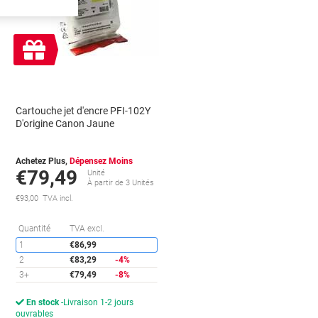
Cadeau
gratuit
Cartouche jet d'encre PFI-102Y
D'origine Canon Jaune
Achetez Plus,
Dépensez Moins
€79,49
Unité
À partir de 3 Unités
€93,00 TVA incl.
conomies
Économies
Quantité
TVA excl.
1
€86,99
2
€83,29
-4%
3+
€79,49
-8%
En stock
Livraison 1-2 jours
ouvrables