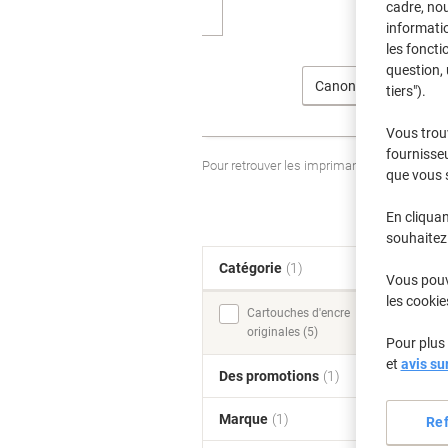
cadre, no
informatio
les foncti
question, 
Canon
tiers").
Vous trou
fournisseu
Pour retrouver les imprimantes listées et
que vous 
En cliquan
souhaitez 
Catégorie
(1)
T
Vous pouve
les cookie
Cartouches d'encre
originales (5)
Pour plus 
et
avis su
Des promotions
(1)
Marque
(1)
Re