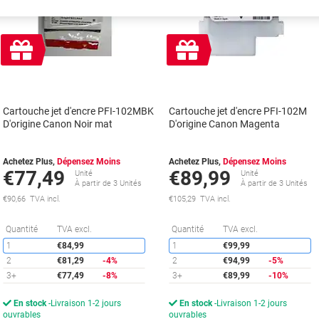
Cadeau
Cadeau
gratuit
gratuit
Cartouche jet d'encre PFI-102MBK
Cartouche jet d'encre PFI-102M
D'origine Canon Noir mat
D'origine Canon Magenta
Achetez Plus,
Dépensez Moins
Achetez Plus,
Dépensez Moins
€77,49
€89,99
Unité
Unité
À partir de 3 Unités
À partir de 3 Unités
€90,66 TVA incl.
€105,29 TVA incl.
Économies
É
Quantité
TVA excl.
Quantité
TVA excl.
1
€84,99
1
€99,99
2
€81,29
-4%
2
€94,99
-5%
3+
€77,49
-8%
3+
€89,99
-10%
En stock
Livraison 1-2 jours
En stock
Livraison 1-2 jours
ouvrables
ouvrables