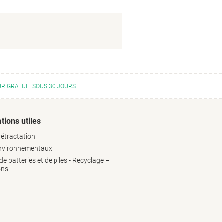
R GRATUIT SOUS 30 JOURS
tions utiles
rétractation
environnementaux
e batteries et de piles - Recyclage –
ons