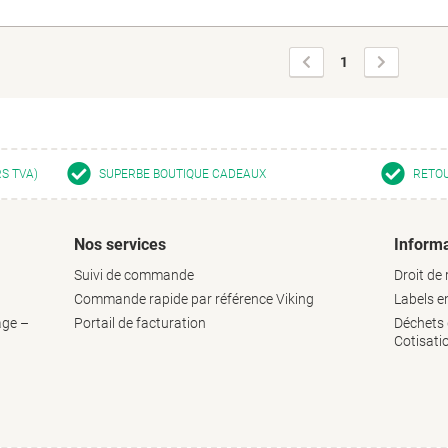
Page
Page
1
précédente
suivante
RS TVA)
SUPERBE BOUTIQUE CADEAUX
RETOU
Nos services
Informa
Suivi de commande
Droit de 
Commande rapide par référence Viking
Labels 
age –
Portail de facturation
Déchets d
Cotisati