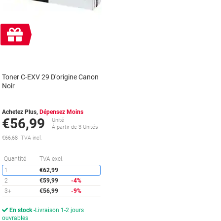
Cadeau
gratuit
Toner C-EXV 29 D'origine Canon
Noir
Achetez Plus,
Dépensez Moins
€56,99
Unité
À partir de 3 Unités
€66,68 TVA incl.
Économies
Quantité
TVA excl.
1
€62,99
2
€59,99
-4%
3+
€56,99
-9%
En stock
Livraison 1-2 jours
ouvrables