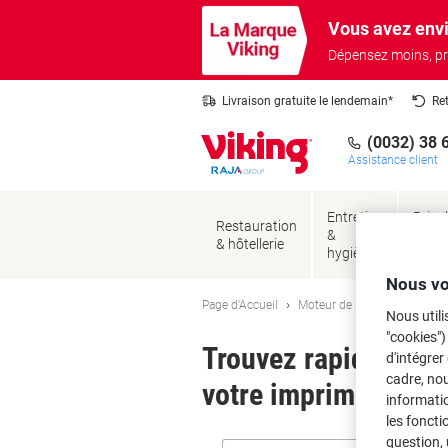
Passer
Passer
Vous avez envi
au
à
contenu
la
Dépensez moins, pr
navigation
Livraison gratuite le lendemain*
Re
(0032) 38 
Assistance client
Entretien
Brico
Restauration
&
&
& hôtellerie
hygiène
sécur
Nous vo
Page d'Accueil
Moteur de recherche d'encre
Nous utili
"cookies")
Trouvez rapidement l
d'intégrer
cadre, no
votre imprimante.
informatio
les foncti
question, 