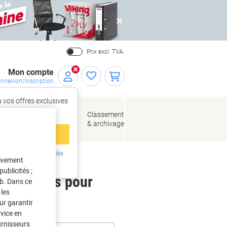
Close
Prix excl. TVA.
Mon compte
nnexion/Inscription
 vos offres exclusives
r,
tez‑vous
loppes
Fournitures
Classement
de bureau
& archivage
llage
 compte
ing ?
Inscrivez-vous dès
tivement
intenant
ublicités ;
 étiquettes pour
eb. Dans ce
les
ur garantir
rvice en
urnisseurs