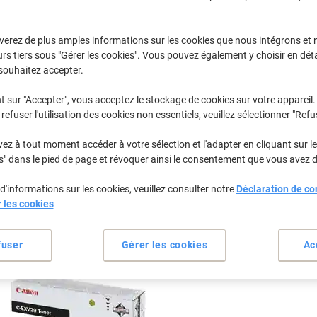
Sélectionner la marque, la gamme et le modèle
verez de plus amples informations sur les cookies que nous intégrons et 
rs tiers sous "Gérer les cookies". Vous pouvez également y choisir en déta
Imagerunner Advance C
Canon Imagerunner Advance C 5240
souhaitez accepter.
t sur "Accepter", vous acceptez le stockage de cookies sur votre appareil.
refuser l'utilisation des cookies non essentiels, veuillez sélectionner "Refu
/ou les cartouches précédemment achetées
Se connecter
z à tout moment accéder à votre sélection et l'adapter en cliquant sur le 
Canon Imagerunner Advance C 5240 C
s" dans le pied de page et révoquer ainsi le consentement que vous avez 
d'informations sur les cookies, veuillez consulter notre
Déclaration de con
rier par :
r les cookies
fuser
Gérer les cookies
Ac