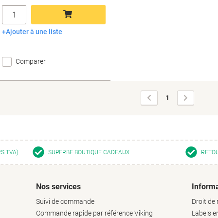
Quantité
Ajouter à une liste
Ajouter au panier
Comparer
Page
Page
1
précédente
suivante
RS TVA)
SUPERBE BOUTIQUE CADEAUX
RETOU
Nos services
Informa
Suivi de commande
Droit de 
Commande rapide par référence Viking
Labels 