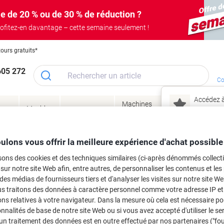
e de 20 % ou de 30 % de réduction ?
ofitez-en davantage – cette semaine seulement !
tours gratuits*
605 272
Co
Accédez à
Machines
Papie
lage
Meubles
Encres
– connec
Réunion &
de bureau
enve
de
&
présentation
&
&
ité
bureau
toner
technologie
emba
Mon
ulons vous offrir la meilleure expérience d'achat possible
Nouveau chez Vik
 et toner
sons des cookies et des techniques similaires (ci-après dénommés collec
ma
 sur notre site Web afin, entre autres, de personnaliser les contenus et les p
es cartouches d'encre, toners ou les
 des médias de fournisseurs tiers et d'analyser les visites sur notre site W
us traitons des données à caractère personnel comme votre adresse IP et 
ns relatives à votre navigateur. Dans la mesure où cela est nécessaire po
onnalités de base de notre site Web ou si vous avez accepté d'utiliser le se
un traitement des données est en outre effectué par nos partenaires ("fo