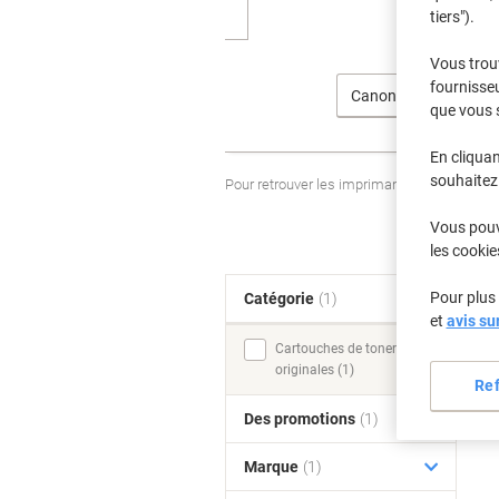
tiers").
Vous trou
fournisseu
Canon
que vous 
En cliquan
souhaitez 
Pour retrouver les imprimantes listées et
Vous pouve
les cookie
Pour plus 
Catégorie
(1)
T
et
avis su
Cartouches de toner
originales (1)
Re
Des promotions
(1)
Marque
(1)