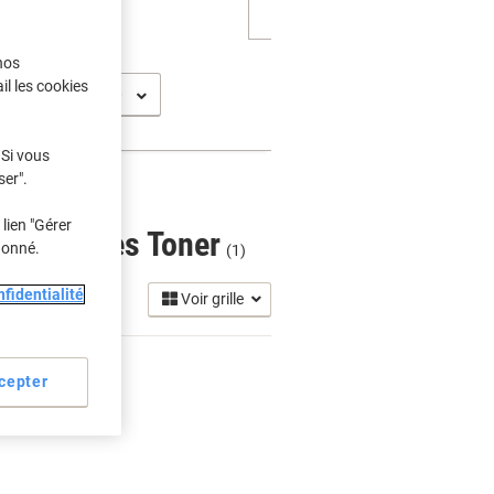
nos
il les cookies
 Si vous
ser".
lien "Gérer
artouches Toner
donné.
(1)
fidentialité
Voir grille
cepter