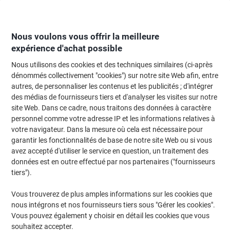
Passer
Passer
au
à
contenu
la
navigation
Nous voulons vous offrir la meilleure
expérience d'achat possible
Nous utilisons des cookies et des techniques similaires (ci-après
Page d'Accueil
Moteur de recherche d'encre et toner
dénommés collectivement "cookies") sur notre site Web afin, entre
autres, de personnaliser les contenus et les publicités ; d'intégrer
Trouvez rapidement les cartouches d'encre, toners ou
des médias de fournisseurs tiers et d'analyser les visites sur notre
les étiquettes pour votre imprimante.
site Web. Dans ce cadre, nous traitons des données à caractère
personnel comme votre adresse IP et les informations relatives à
votre navigateur. Dans la mesure où cela est nécessaire pour
Sélectionner la marque, la gamme et le modèle
garantir les fonctionnalités de base de notre site Web ou si vous
avez accepté d'utiliser le service en question, un traitement des
Canon
données est en outre effectué par nos partenaires ("fournisseurs
tiers").
IR-C
Vous trouverez de plus amples informations sur les cookies que
nous intégrons et nos fournisseurs tiers sous "Gérer les cookies".
Canon IR-C 3530
Vous pouvez également y choisir en détail les cookies que vous
souhaitez accepter.