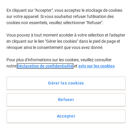
En cliquant sur "Accepter", vous acceptez le stockage de cookies
Pour retrouver les imprimantes listées et/ou les cartouches
précédemment achetées
Se connecter
sur votre appareil. Si vous souhaitez refuser l'utilisation des
cookies non essentiels, veuillez sélectionner "Refuser".
Canon IR-C 3530 Cartouches Toner
(3)
Vous pouvez à tout moment accéder à votre sélection et l'adapter
en cliquant sur le lien "Gérer les cookies" dans le pied de page et
Filtrer par
révoquer ainsi le consentement que vous avez donné.
Cartouche jet d'encre OWA K40046OW
Pour plus d'informations sur les cookies, veuillez consulter
Compatible Canon C-EXV 49 M
notre
Déclaration de confidentialité
et
avis sur les cookies
Magenta
Achetez Plus,
Dépensez Moins
Gérer les cookies
€94,99
Unité
À partir de 3 Unités
€111,14 TVA incl.
Refuser
En stock
Livraison 1-2 jours ouvrables
Quantité
Accepter
Cartouche jet d'encre OWA K40044OW