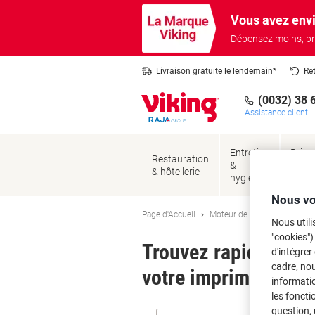
Passer
Passer
Vous avez envi
au
à
contenu
la
Dépensez moins, pr
navigation
Livraison gratuite le lendemain*
Re
(0032) 38 
Assistance client
Entretien
Brico
Restauration
&
&
& hôtellerie
hygiène
sécur
Nous vo
Page d'Accueil
Moteur de recherche d'encre
Nous utili
"cookies")
Trouvez rapidement l
d'intégrer
cadre, no
votre imprimante.
informatio
les foncti
question, 