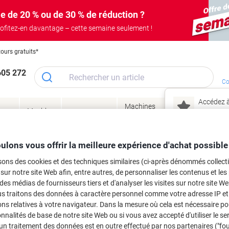
e de 20 % ou de 30 % de réduction ?
ofitez-en davantage – cette semaine seulement !
tours gratuits*
605 272
Co
Accédez à
Machines
Papie
lage
Meubles
Encres
– connec
Réunion &
de bureau
enve
de
&
présentation
&
&
ité
bureau
toner
technologie
emba
Mon
ulons vous offrir la meilleure expérience d'achat possible
Nouveau chez Vik
 et toner
sons des cookies et des techniques similaires (ci-après dénommés collec
ma
 sur notre site Web afin, entre autres, de personnaliser les contenus et les p
es cartouches d'encre, toners ou les
 des médias de fournisseurs tiers et d'analyser les visites sur notre site W
us traitons des données à caractère personnel comme votre adresse IP et 
ns relatives à votre navigateur. Dans la mesure où cela est nécessaire po
onnalités de base de notre site Web ou si vous avez accepté d'utiliser le se
un traitement des données est en outre effectué par nos partenaires ("fo