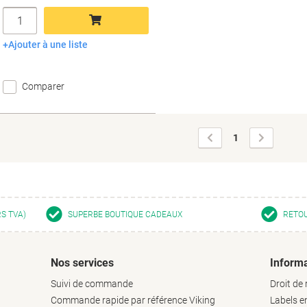
Quantité
Ajouter à une liste
Ajouter au panier
Comparer
Page
Page
1
précédente
suivante
RS TVA)
SUPERBE BOUTIQUE CADEAUX
RETOU
Nos services
Informa
Suivi de commande
Droit de 
Commande rapide par référence Viking
Labels 