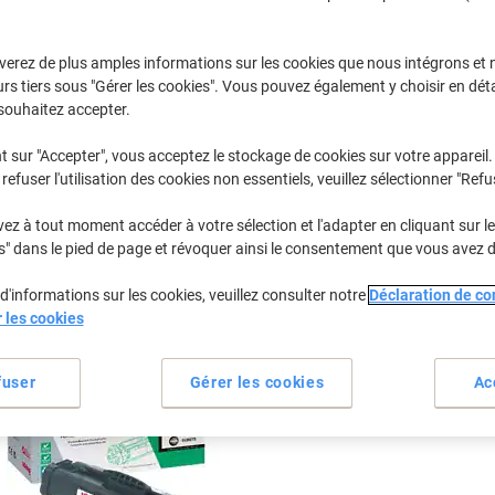
Sélectionner la marque, la gamme et le modèle
verez de plus amples informations sur les cookies que nous intégrons et 
rs tiers sous "Gérer les cookies". Vous pouvez également y choisir en déta
Lasershot LBP
Canon Lasershot LBP-1110 SE
souhaitez accepter.
t sur "Accepter", vous acceptez le stockage de cookies sur votre appareil.
refuser l'utilisation des cookies non essentiels, veuillez sélectionner "Refu
/ou les cartouches précédemment achetées
Se connecter
z à tout moment accéder à votre sélection et l'adapter en cliquant sur le 
Canon Lasershot LBP-1110 SE Cartou
s" dans le pied de page et révoquer ainsi le consentement que vous avez 
d'informations sur les cookies, veuillez consulter notre
Déclaration de con
rier par :
r les cookies
fuser
Gérer les cookies
Ac