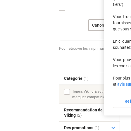
tiers").
Vous trou
fournisseu
Canon
que vous 
En cliquan
souhaitez 
Pour retrouver les imprimantes listées et
Vous pouve
les cookie
Pour plus 
Catégorie
(1)
T
et
avis su
Toners Viking & autres
marques compatibles (1)
Re
Recommandation de
Viking
(2)
Des promotions
(1)