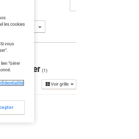
nos
il les cookies
 Si vous
ser".
lien "Gérer
ches Toner
donné.
(1)
fidentialité
Voir grille
cepter