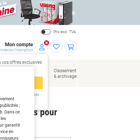
Close
Prix excl. TVA.
Mon compte
nnexion/Inscription
 vos offres exclusives
r,
tez‑vous
loppes
Fournitures
Classement
de bureau
& archivage
llage
 compte
ing ?
Inscrivez-vous dès
tivement
intenant
ublicités ;
 étiquettes pour
eb. Dans ce
les
ur garantir
rvice en
urnisseurs