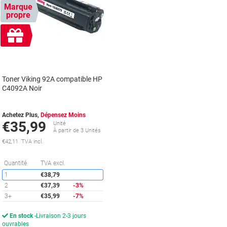
Marque
propre
Cadeau
gratuit
Toner Viking 92A compatible HP
C4092A Noir
Achetez Plus,
Dépensez Moins
€35,99
Unité
À partir de 3 Unités
€42,11 TVA incl.
Économies
Quantité
TVA excl.
1
€38,79
2
€37,39
-3%
3+
€35,99
-7%
En stock
Livraison 2-3 jours
ouvrables