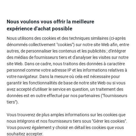
Passer
Passer
au
à
contenu
la
navigation
Nous voulons vous offrir la meilleure
expérience d'achat possible
Nous utilisons des cookies et des techniques similaires (ci-après
Page d'Accueil
Moteur de recherche d'encre et toner
dénommés collectivement "cookies") sur notre site Web afin, entre
autres, de personnaliser les contenus et les publicités ; d'intégrer
Trouvez rapidement les cartouches d'encre, toners ou
des médias de fournisseurs tiers et d'analyser les visites sur notre
les étiquettes pour votre imprimante.
site Web. Dans ce cadre, nous traitons des données à caractère
personnel comme votre adresse IP et les informations relatives à
votre navigateur. Dans la mesure où cela est nécessaire pour
Sélectionner la marque, la gamme et le modèle
garantir les fonctionnalités de base de notre site Web ou si vous
avez accepté d'utiliser le service en question, un traitement des
Canon
données est en outre effectué par nos partenaires ("fournisseurs
tiers").
LBP
Vous trouverez de plus amples informations sur les cookies que
nous intégrons et nos fournisseurs tiers sous "Gérer les cookies".
Canon LBP-6670
Vous pouvez également y choisir en détail les cookies que vous
souhaitez accepter.