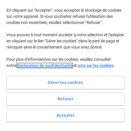
En cliquant sur "Accepter", vous acceptez le stockage de cookies
Pour retrouver les imprimantes listées et/ou les cartouches
précédemment achetées
Se connecter
sur votre appareil. Si vous souhaitez refuser l'utilisation des
cookies non essentiels, veuillez sélectionner "Refuser".
Canon LBP-6670 Cartouches Toner
(2)
Vous pouvez à tout moment accéder à votre sélection et l'adapter
en cliquant sur le lien "Gérer les cookies" dans le pied de page et
Filtrer par
révoquer ainsi le consentement que vous avez donné.
Cadeau
Marque propre
gratuit
Pour plus d'informations sur les cookies, veuillez consulter
Toner Viking Compatible Canon 719
notre
Déclaration de confidentialité
et
avis sur les cookies
Noir
Achetez Plus,
Dépensez Moins
Gérer les cookies
€104,99
Unité
À partir de 3 Unités
€122,84 TVA incl.
Refuser
En stock
Livraison 2-3 jours ouvrables
Quantité
Accepter
Cadeau