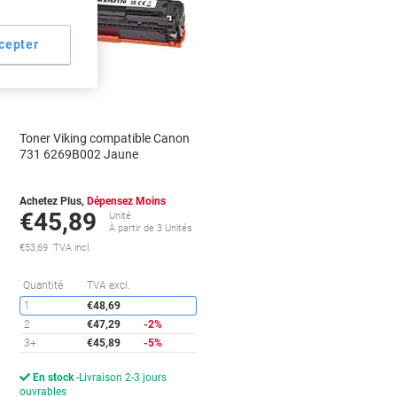
Marque
propre
cepter
Cadeau
gratuit
Toner Viking compatible Canon
731 6269B002 Jaune
Achetez Plus,
Dépensez Moins
€45,89
Unité
À partir de 3 Unités
€53,69 TVA incl.
conomies
Économies
Quantité
TVA excl.
1
€48,69
2
€47,29
-2%
3+
€45,89
-5%
En stock
Livraison 2-3 jours
ouvrables