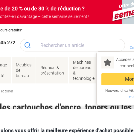
e de 20 % ou de 30 % de réduction ?
ofitez-en davantage – cette semaine seulement !
tours gratuits*
605 272
Co
Accédez à
Machines
Papie
lage
Meubles
Encres
– connec
Réunion &
de bureau
enve
de
&
présentation
&
&
ité
bureau
toner
technologie
emba
Mon
Nouveau chez Vik
 et toner
ma
es cartouches d'encre, toners ou les
ulons vous offrir la meilleure expérience d'achat possible