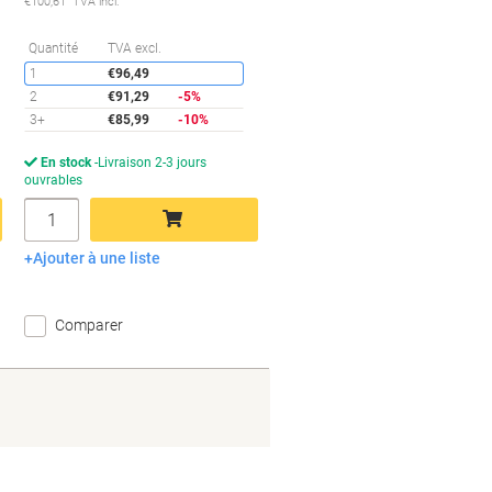
€100,61 TVA incl.
conomies
Économies
Quantité
TVA excl.
1
€96,49
2
€91,29
-5%
3+
€85,99
-10%
En stock
Livraison 2-3 jours
ouvrables
Quantité
Ajouter à une liste
Ajouter au panier
Comparer