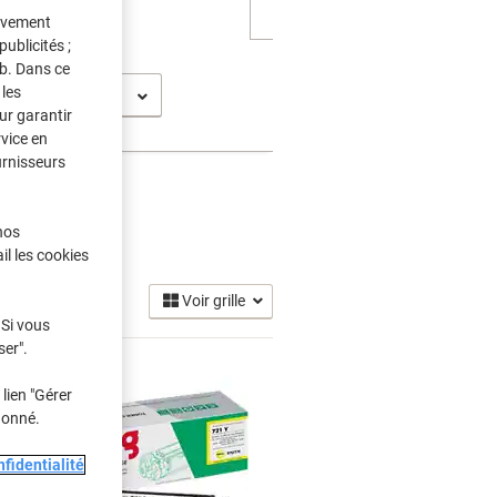
tivement
ublicités ;
eb. Dans ce
les
-7110 CW
ur garantir
rvice en
urnisseurs
nos
r
(9)
il les cookies
Voir grille
 Si vous
ser".
lien "Gérer
donné.
fidentialité