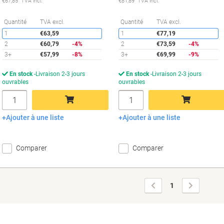
€67,85 TVA incl.
€81,89 TVA incl.
Économies
É
Quantité
TVA excl.
Quantité
TVA excl.
1
€63,59
1
€77,19
2
€60,79
-4%
2
€73,59
-4%
3+
€57,99
-8%
3+
€69,99
-9%
En stock
Livraison 2-3 jours
En stock
Livraison 2-3 jours
ouvrables
ouvrables
Quantité
Quantité
Ajouter à une liste
Ajouter à une liste
Ajouter au panier
Ajouter au panier
Comparer
Comparer
Page
Page
1
précédente
suivante