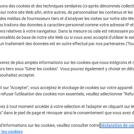
Sélectionner la marque, la gamme et le modèle
sons des cookies et des techniques similaires (ci-après dénommés collec
 sur notre site Web afin, entre autres, de personnaliser les contenus et les p
 des médias de fournisseurs tiers et d'analyser les visites sur notre site W
us traitons des données à caractère personnel comme votre adresse IP et 
LBP
Canon LBP
ns relatives à votre navigateur. Dans la mesure où cela est nécessaire po
onnalités de base de notre site Web ou si vous avez accepté d'utiliser le se
un traitement des données est en outre effectué par nos partenaires ("fo
/ou les cartouches précédemment achetées
Se connecter
verez de plus amples informations sur les cookies que nous intégrons et 
Canon LBP-7110 CW Cartouches Tone
rs tiers sous "Gérer les cookies". Vous pouvez également y choisir en déta
souhaitez accepter.
rier par :
t sur "Accepter", vous acceptez le stockage de cookies sur votre appareil.
refuser l'utilisation des cookies non essentiels, veuillez sélectionner "Refu
z à tout moment accéder à votre sélection et l'adapter en cliquant sur le 
s" dans le pied de page et révoquer ainsi le consentement que vous avez 
d'informations sur les cookies, veuillez consulter notre
Déclaration de con
r les cookies