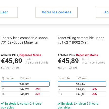
Marque
Marque
propre
propre
fuser
Gérer les cookies
Ac
Cadeau
Cadeau
gratuit
gratuit
Toner Viking compatible Canon
Toner Viking compatible Canon
731 6270B002 Magenta
731 6271B002 Cyan
Achetez Plus,
Dépensez Moins
Achetez Plus,
Dépensez Moins
€45,89
€45,89
Unité
Unité
À partir de 3 Unités
À partir de 3 Unités
€53,69 TVA incl.
€53,69 TVA incl.
Économies
É
Quantité
TVA excl.
Quantité
TVA excl.
1
€48,69
1
€48,69
2
€47,29
-2%
2
€47,29
-2%
3+
€45,89
-5%
3+
€45,89
-5%
En stock
Livraison 2-3 jours
En stock
Livraison 2-3 jours
ouvrables
ouvrables