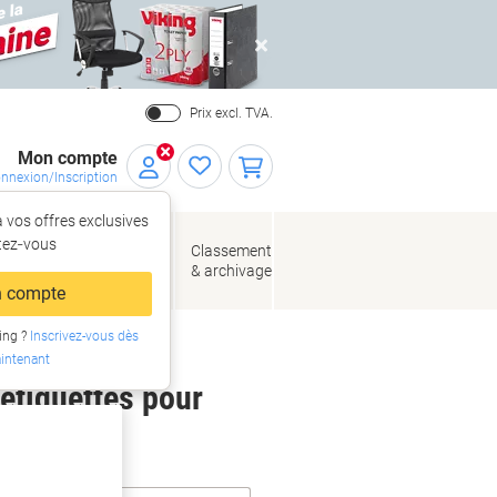
Close
Prix excl. TVA.
Mon compte
nnexion/Inscription
 vos offres exclusives
r,
tez‑vous
loppes
Fournitures
Classement
de bureau
& archivage
llage
 compte
ing ?
Inscrivez-vous dès
intenant
 étiquettes pour