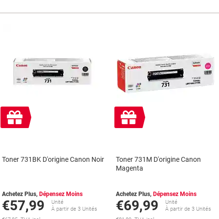
Cadeau
Cadeau
gratuit
gratuit
Toner 731BK D'origine Canon Noir
Toner 731M D'origine Canon
Magenta
Achetez Plus,
Dépensez Moins
Achetez Plus,
Dépensez Moins
€57,99
€69,99
Unité
Unité
À partir de 3 Unités
À partir de 3 Unités