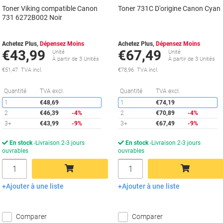
Toner Viking compatible Canon
Toner 731C D'origine Canon Cyan
731 6272B002 Noir
Achetez Plus,
Dépensez Moins
Achetez Plus,
Dépensez Moins
€43,99
€67,49
Unité
Unité
À partir de 3 Unités
À partir de 3 Unités
€51,47 TVA incl.
€78,96 TVA incl.
Économies
É
Quantité
TVA excl.
Quantité
TVA excl.
1
€48,69
1
€74,19
2
€46,39
-4%
2
€70,89
-4%
3+
€43,99
-9%
3+
€67,49
-9%
En stock
Livraison 2-3 jours
En stock
Livraison 2-3 jours
ouvrables
ouvrables
Quantité
Quantité
Ajouter à une liste
Ajouter à une liste
Ajouter au panier
Ajouter au panier
Comparer
Comparer