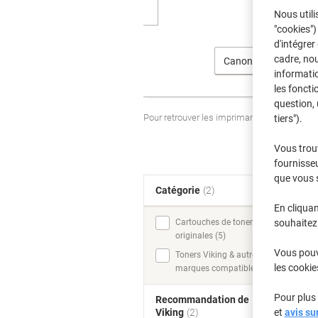
Nous utili
"cookies")
d'intégrer
cadre, no
Canon
informatio
les foncti
question, 
Pour retrouver les imprimantes listées et
tiers").
Vous trou
fournisseu
que vous 
Catégorie
(2)
T
En cliquan
souhaitez 
Cartouches de toner
originales (5)
Vous pouve
Toners Viking & autres
les cookie
marques compatibles (4)
Pour plus 
Recommandation de
et
avis su
Viking
(2)