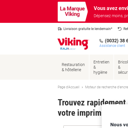
Passer
Passer
Vous avez envi
au
à
contenu
la
Dépensez moins, pr
navigation
Livraison gratuite le lendemain*
Re
(0032) 38 
Assistance client
Entretien
Brico
Restauration
&
&
& hôtellerie
hygiène
sécur
Page d'Accueil
Moteur de recherche d'encre
Trouvez rapidement l
votre imprimante.
Nous vo