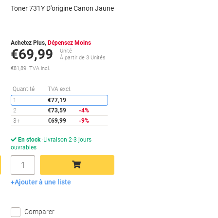
Toner 731Y D'origine Canon Jaune
Achetez Plus,
Dépensez Moins
€69,99
Unité
À partir de 3 Unités
€81,89 TVA incl.
conomies
Économies
Quantité
TVA excl.
1
€77,19
2
€73,59
-4%
3+
€69,99
-9%
En stock
Livraison 2-3 jours
ouvrables
Quantité
Ajouter à une liste
Ajouter au panier
Comparer