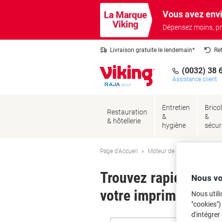
Passer
Passer
Vous avez envi
au
à
contenu
la
Dépensez moins, pr
navigation
Livraison gratuite le lendemain*
Re
(0032) 38 
Assistance client
Entretien
Brico
Restauration
&
&
& hôtellerie
hygiène
sécur
Page d'Accueil
Moteur de recherche d'encre
Trouvez rapidement l
Nous vo
votre imprimante.
Nous utili
"cookies")
d'intégrer