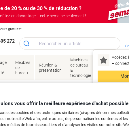
e de 20 % ou de 30 % de réduction ?
ofitez-en davantage – cette semaine seulement !
tours gratuits*
605 272
Co
Accédez à
Machines
Papie
lage
Meubles
Encres
– connec
Réunion &
de bureau
enve
de
&
présentation
&
&
ité
bureau
toner
technologie
emba
Mon
Nouveau chez Vik
 et toner
ma
es cartouches d'encre, toners ou les
ulons vous offrir la meilleure expérience d'achat possible
sons des cookies et des techniques similaires (ci-après dénommés collec
 sur notre site Web afin, entre autres, de personnaliser les contenus et les p
 des médias de fournisseurs tiers et d'analyser les visites sur notre site W