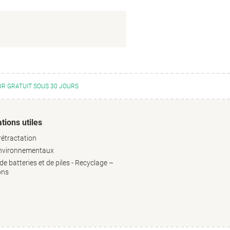
R GRATUIT SOUS 30 JOURS
tions utiles
rétractation
environnementaux
e batteries et de piles - Recyclage –
ons