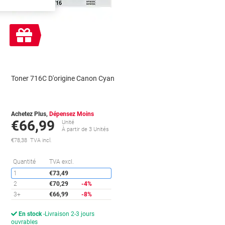
Cadeau
gratuit
Toner 716C D'origine Canon Cyan
Achetez Plus,
Dépensez Moins
€66,99
Unité
À partir de 3 Unités
€78,38 TVA incl.
conomies
Économies
Quantité
TVA excl.
1
€73,49
2
€70,29
-4%
3+
€66,99
-8%
En stock
Livraison 2-3 jours
ouvrables