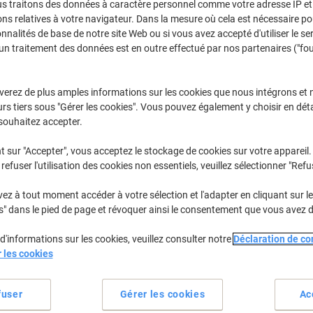
us traitons des données à caractère personnel comme votre adresse IP et 
Sélectionner la marque, la gamme et le modèle
ns relatives à votre navigateur. Dans la mesure où cela est nécessaire po
onnalités de base de notre site Web ou si vous avez accepté d'utiliser le se
un traitement des données est en outre effectué par nos partenaires ("fo
LBP
Canon LBP
verez de plus amples informations sur les cookies que nous intégrons et 
rs tiers sous "Gérer les cookies". Vous pouvez également y choisir en déta
/ou les cartouches précédemment achetées
Se connecter
souhaitez accepter.
Canon LBP-8030 CN Cartouches Tone
t sur "Accepter", vous acceptez le stockage de cookies sur votre appareil.
refuser l'utilisation des cookies non essentiels, veuillez sélectionner "Refu
rier par :
z à tout moment accéder à votre sélection et l'adapter en cliquant sur le 
s" dans le pied de page et révoquer ainsi le consentement que vous avez 
d'informations sur les cookies, veuillez consulter notre
Déclaration de con
r les cookies
fuser
Gérer les cookies
Ac