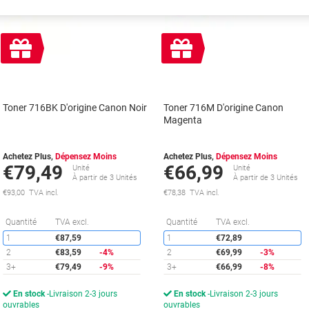
Cadeau
Cadeau
gratuit
gratuit
Toner 716BK D'origine Canon Noir
Toner 716M D'origine Canon
Magenta
Achetez Plus,
Dépensez Moins
Achetez Plus,
Dépensez Moins
€79,49
€66,99
Unité
Unité
À partir de 3 Unités
À partir de 3 Unités
€93,00 TVA incl.
€78,38 TVA incl.
Économies
É
Quantité
TVA excl.
Quantité
TVA excl.
1
€87,59
1
€72,89
2
€83,59
-4%
2
€69,99
-3%
3+
€79,49
-9%
3+
€66,99
-8%
En stock
Livraison 2-3 jours
En stock
Livraison 2-3 jours
ouvrables
ouvrables