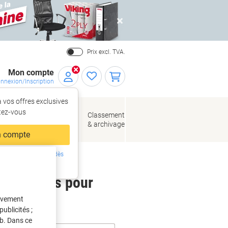
Close
Prix excl. TVA.
Mon compte
nnexion/Inscription
 vos offres exclusives
r,
tez‑vous
loppes
Fournitures
Classement
de bureau
& archivage
llage
 compte
ing ?
Inscrivez-vous dès
intenant
 étiquettes pour
tivement
ublicités ;
eb. Dans ce