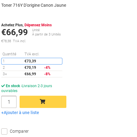
Toner 716Y D'origine Canon Jaune
Achetez Plus,
Dépensez Moins
€66,99
Unité
À partir de 3 Unités
€78,38 TVA incl.
Économies
Quantité
TVA excl.
1
€73,39
2
€70,19
-4%
3+
€66,99
-8%
En stock
Livraison 2-3 jours
ouvrables
Quantité
Ajouter à une liste
Ajouter au panier
Comparer