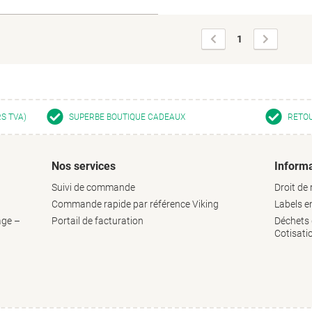
Page
Page
1
précédente
suivante
RS TVA)
SUPERBE BOUTIQUE CADEAUX
RETOU
Nos services
Informa
Suivi de commande
Droit de 
Commande rapide par référence Viking
Labels 
age –
Portail de facturation
Déchets d
Cotisati