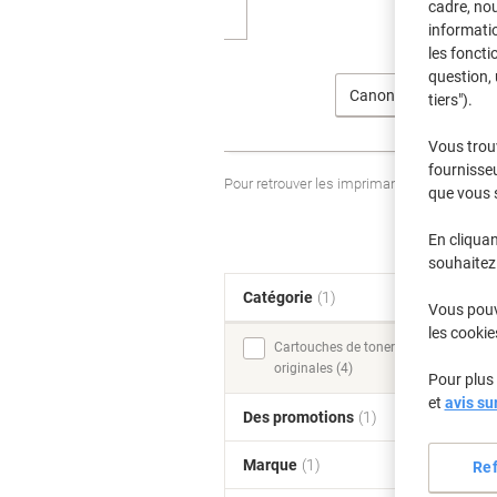
cadre, no
informatio
les foncti
question, 
Canon
tiers").
Vous trou
fournisseu
Pour retrouver les imprimantes listées et
que vous 
En cliquan
souhaitez 
Catégorie
(1)
T
Vous pouve
les cookie
Cartouches de toner
originales (4)
Pour plus 
et
avis su
Des promotions
(1)
Marque
(1)
Re