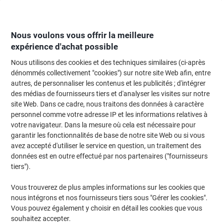
Passer
Passer
au
à
contenu
la
navigation
Nous voulons vous offrir la meilleure
expérience d'achat possible
Nous utilisons des cookies et des techniques similaires (ci-après
Page d'Accueil
Moteur de recherche d'encre et toner
dénommés collectivement "cookies") sur notre site Web afin, entre
autres, de personnaliser les contenus et les publicités ; d'intégrer
Trouvez rapidement les cartouches d'encre, toners ou
des médias de fournisseurs tiers et d'analyser les visites sur notre
les étiquettes pour votre imprimante.
site Web. Dans ce cadre, nous traitons des données à caractère
personnel comme votre adresse IP et les informations relatives à
votre navigateur. Dans la mesure où cela est nécessaire pour
Sélectionner la marque, la gamme et le modèle
garantir les fonctionnalités de base de notre site Web ou si vous
avez accepté d'utiliser le service en question, un traitement des
Canon
données est en outre effectué par nos partenaires ("fournisseurs
tiers").
LP
Vous trouverez de plus amples informations sur les cookies que
nous intégrons et nos fournisseurs tiers sous "Gérer les cookies".
Canon LP 24
Vous pouvez également y choisir en détail les cookies que vous
souhaitez accepter.