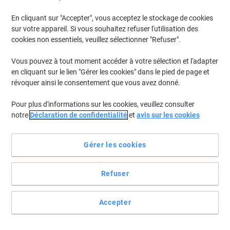
En cliquant sur "Accepter", vous acceptez le stockage de cookies
Pour retrouver les imprimantes listées et/ou les cartouches
précédemment achetées
Se connecter
sur votre appareil. Si vous souhaitez refuser l'utilisation des
cookies non essentiels, veuillez sélectionner "Refuser".
Canon LP 24 Cartouches Jet Encre
(5)
Vous pouvez à tout moment accéder à votre sélection et l'adapter
en cliquant sur le lien "Gérer les cookies" dans le pied de page et
Filtrer par
révoquer ainsi le consentement que vous avez donné.
Cadeau
gratuit
Pour plus d'informations sur les cookies, veuillez consulter
Cartouche jet d'encre PFI-102MBK
notre
Déclaration de confidentialité
et
avis sur les cookies
D'origine Canon Noir mat
Achetez Plus,
Dépensez Moins
Gérer les cookies
€77,49
Unité
À partir de 3 Unités
€90,66 TVA incl.
Refuser
En stock
Livraison 2-3 jours ouvrables
Quantité
Accepter
Cadeau