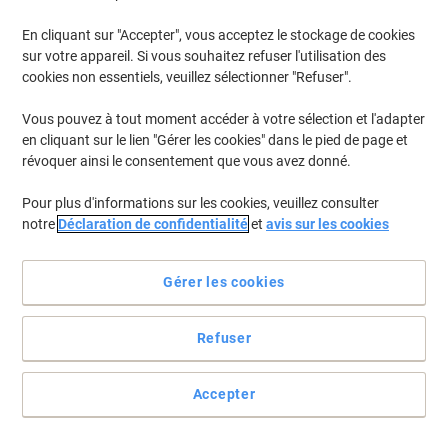
En cliquant sur "Accepter", vous acceptez le stockage de cookies
Pour retrouver les imprimantes listées et/ou les cartouches
précédemment achetées
Se connecter
sur votre appareil. Si vous souhaitez refuser l'utilisation des
cookies non essentiels, veuillez sélectionner "Refuser".
Canon MAXIFY IB 4050 Cartouches Jet Encre
(12)
Vous pouvez à tout moment accéder à votre sélection et l'adapter
en cliquant sur le lien "Gérer les cookies" dans le pied de page et
Filtrer par
révoquer ainsi le consentement que vous avez donné.
Cadeau
Marque propre
gratuit
Pour plus d'informations sur les cookies, veuillez consulter
Cartouche jet d'encre Viking compatible
notre
Déclaration de confidentialité
et
avis sur les cookies
Canon PGI-2500 Jaune
Achetez Plus,
Dépensez Moins
Gérer les cookies
€15,29
Unité
À partir de 3 Unités
€17,89 TVA incl.
Refuser
En stock
Livraison 1-2 jours ouvrables
Quantité
Accepter
Cadeau
Marque propre