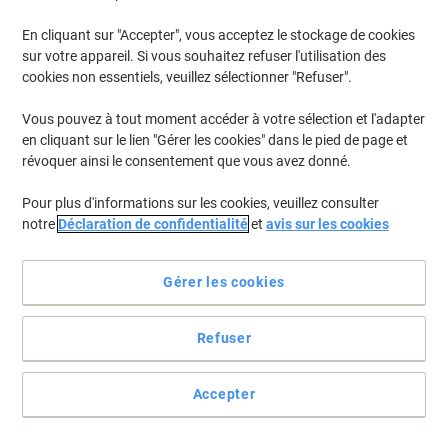
En cliquant sur "Accepter", vous acceptez le stockage de cookies
Pour retrouver les imprimantes listées et/ou les cartouches
précédemment achetées
Se connecter
sur votre appareil. Si vous souhaitez refuser l'utilisation des
cookies non essentiels, veuillez sélectionner "Refuser".
Canon MAXIFY MB 5450 Cartouches Jet Encre
(12)
Vous pouvez à tout moment accéder à votre sélection et l'adapter
en cliquant sur le lien "Gérer les cookies" dans le pied de page et
Filtrer par
révoquer ainsi le consentement que vous avez donné.
Cadeau
Marque propre
gratuit
Pour plus d'informations sur les cookies, veuillez consulter
Cartouche jet d'encre Viking compatible
notre
Déclaration de confidentialité
et
avis sur les cookies
Canon PGI-2500 Jaune
Achetez Plus,
Dépensez Moins
Gérer les cookies
€15,29
Unité
À partir de 3 Unités
€17,89 TVA incl.
Refuser
En stock
Livraison 2-3 jours ouvrables
Quantité
Accepter
Cadeau
Marque propre