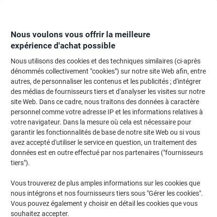
Passer
Passer
au
à
contenu
la
navigation
Nous voulons vous offrir la meilleure
expérience d'achat possible
Nous utilisons des cookies et des techniques similaires (ci-après
Page d'Accueil
Moteur de recherche d'encre et toner
dénommés collectivement "cookies") sur notre site Web afin, entre
autres, de personnaliser les contenus et les publicités ; d'intégrer
Trouvez rapidement les cartouches d'encre, toners ou
des médias de fournisseurs tiers et d'analyser les visites sur notre
les étiquettes pour votre imprimante.
site Web. Dans ce cadre, nous traitons des données à caractère
personnel comme votre adresse IP et les informations relatives à
votre navigateur. Dans la mesure où cela est nécessaire pour
Sélectionner la marque, la gamme et le modèle
garantir les fonctionnalités de base de notre site Web ou si vous
avez accepté d'utiliser le service en question, un traitement des
Canon
données est en outre effectué par nos partenaires ("fournisseurs
tiers").
Maxify MB
Vous trouverez de plus amples informations sur les cookies que
nous intégrons et nos fournisseurs tiers sous "Gérer les cookies".
Canon MAXIFY MB 5450
Vous pouvez également y choisir en détail les cookies que vous
souhaitez accepter.