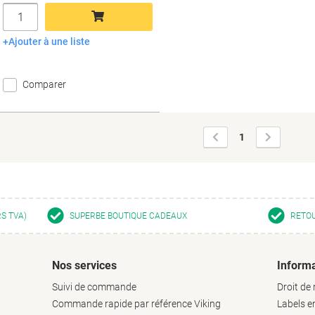
Quantité
Ajouter à une liste
Ajouter au panier
Comparer
Page
Page
1
précédente
suivante
RS TVA)
SUPERBE BOUTIQUE CADEAUX
RETOU
Nos services
Informa
Suivi de commande
Droit de 
Commande rapide par référence Viking
Labels 