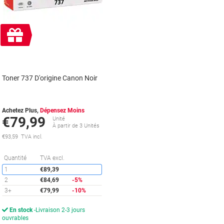
Cadeau
gratuit
Toner 737 D'origine Canon Noir
Achetez Plus,
Dépensez Moins
€79,99
Unité
À partir de 3 Unités
€93,59 TVA incl.
Économies
Quantité
TVA excl.
1
€89,39
2
€84,69
-5%
3+
€79,99
-10%
En stock
Livraison 2-3 jours
ouvrables