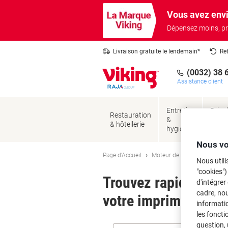
Passer
Passer
Vous avez envi
au
à
contenu
la
Dépensez moins, pr
navigation
Livraison gratuite le lendemain*
Re
(0032) 38 
Assistance client
Entretien
Brico
Restauration
&
&
& hôtellerie
hygiène
sécur
Nous vo
Page d'Accueil
Moteur de recherche d'encre
Nous utili
"cookies")
Trouvez rapidement l
d'intégrer
cadre, no
votre imprimante.
informatio
les foncti
question, 