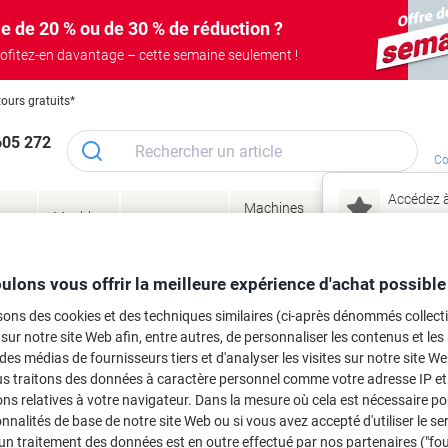
e de 20 % ou de 30 % de réduction ?
ofitez-en davantage – cette semaine seulement !
tours gratuits*
605 272
Co
Accédez à
Machines
Papie
lage
Meubles
Encres
– connec
Réunion &
de bureau
enve
de
&
présentation
&
&
ité
bureau
toner
technologie
emba
Mon
ulons vous offrir la meilleure expérience d'achat possible
Nouveau chez Vik
 et toner
sons des cookies et des techniques similaires (ci-après dénommés collec
ma
 sur notre site Web afin, entre autres, de personnaliser les contenus et les p
es cartouches d'encre, toners ou les
 des médias de fournisseurs tiers et d'analyser les visites sur notre site W
us traitons des données à caractère personnel comme votre adresse IP et 
ns relatives à votre navigateur. Dans la mesure où cela est nécessaire po
onnalités de base de notre site Web ou si vous avez accepté d'utiliser le se
un traitement des données est en outre effectué par nos partenaires ("fo