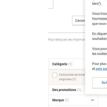
tiers").
Vous trou
fournisseu
Canon
que vous 
En cliquan
souhaitez 
Pour retrouver les imprimantes listées et
Vous pouve
les cookie
Pour plus 
Catégorie
(1)
T
et
avis su
Cartouches de toner
originales (1)
Re
Des promotions
(1)
Marque
(1)