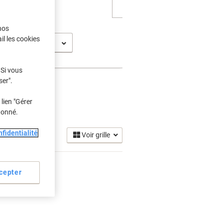
nos
il les cookies
211
 Si vous
ser".
lien "Gérer
donné.
fidentialité
Voir grille
cepter