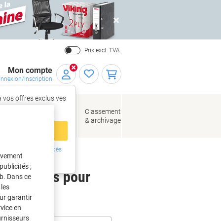
Close
Prix excl. TVA.
Mon compte
nnexion/Inscription
 vos offres exclusives
r,
tez‑vous
loppes
Fournitures
Classement
de bureau
& archivage
llage
 compte
ing ?
Inscrivez-vous dès
tivement
intenant
ublicités ;
 étiquettes pour
eb. Dans ce
les
ur garantir
rvice en
urnisseurs