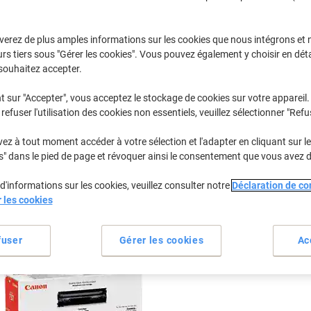
Sélectionner la marque, la gamme et le modèle
verez de plus amples informations sur les cookies que nous intégrons et 
rs tiers sous "Gérer les cookies". Vous pouvez également y choisir en déta
MF
Canon MF 
souhaitez accepter.
t sur "Accepter", vous acceptez le stockage de cookies sur votre appareil.
refuser l'utilisation des cookies non essentiels, veuillez sélectionner "Refu
/ou les cartouches précédemment achetées
Se connecter
z à tout moment accéder à votre sélection et l'adapter en cliquant sur le 
Canon MF 211 Cartouches Toner
s" dans le pied de page et révoquer ainsi le consentement que vous avez 
(1)
d'informations sur les cookies, veuillez consulter notre
Déclaration de con
rier par :
r les cookies
fuser
Gérer les cookies
Ac