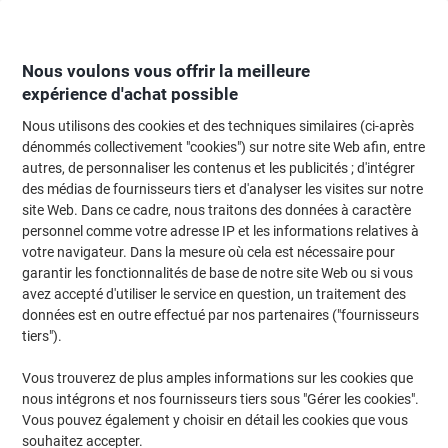
Passer
Passer
au
à
contenu
la
navigation
Nous voulons vous offrir la meilleure
expérience d'achat possible
Nous utilisons des cookies et des techniques similaires (ci-après
Page d'Accueil
Moteur de recherche d'encre et toner
dénommés collectivement "cookies") sur notre site Web afin, entre
autres, de personnaliser les contenus et les publicités ; d'intégrer
Trouvez rapidement les cartouches d'encre, toners ou
des médias de fournisseurs tiers et d'analyser les visites sur notre
les étiquettes pour votre imprimante.
site Web. Dans ce cadre, nous traitons des données à caractère
personnel comme votre adresse IP et les informations relatives à
votre navigateur. Dans la mesure où cela est nécessaire pour
Sélectionner la marque, la gamme et le modèle
garantir les fonctionnalités de base de notre site Web ou si vous
avez accepté d'utiliser le service en question, un traitement des
Canon
données est en outre effectué par nos partenaires ("fournisseurs
tiers").
MF
Vous trouverez de plus amples informations sur les cookies que
nous intégrons et nos fournisseurs tiers sous "Gérer les cookies".
Canon MF 229
Vous pouvez également y choisir en détail les cookies que vous
souhaitez accepter.