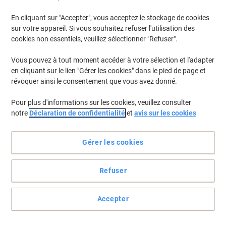
En cliquant sur "Accepter", vous acceptez le stockage de cookies
Pour retrouver les imprimantes listées et/ou les cartouches
précédemment achetées
Se connecter
sur votre appareil. Si vous souhaitez refuser l'utilisation des
cookies non essentiels, veuillez sélectionner "Refuser".
Canon MF 229 Cartouches Toner
(1)
Vous pouvez à tout moment accéder à votre sélection et l'adapter
en cliquant sur le lien "Gérer les cookies" dans le pied de page et
Filtrer par
révoquer ainsi le consentement que vous avez donné.
Cadeau
gratuit
Pour plus d'informations sur les cookies, veuillez consulter
Toner 737 D'origine Canon Noir
notre
Déclaration de confidentialité
et
avis sur les cookies
Achetez Plus,
Dépensez Moins
€79,99
Unité
Gérer les cookies
À partir de 3 Unités
€93,59 TVA incl.
En stock
Livraison 1-2 jours ouvrables
Refuser
Quantité
Accepter
Page
Page
1
précédente
suivante