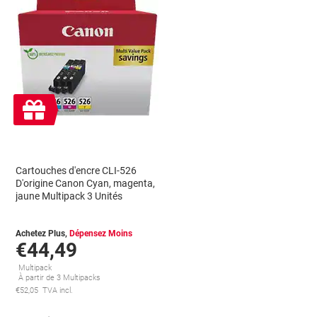
Cadeau
gratuit
Cartouches d'encre CLI-526
D'origine Canon Cyan, magenta,
jaune Multipack 3 Unités
Achetez Plus,
Dépensez Moins
€44,49
Multipack
À partir de 3 Multipacks
€52,05 TVA incl.
conomies