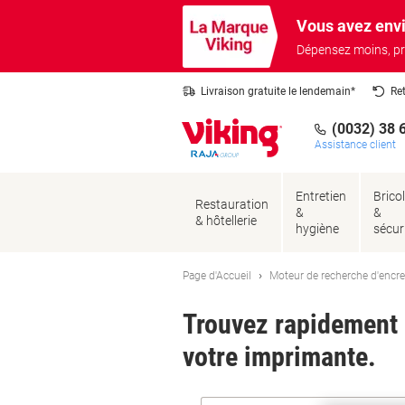
Passer
Passer
Vous avez envi
au
à
contenu
la
Dépensez moins, pr
navigation
Livraison gratuite le lendemain*
Re
(0032) 38 
Assistance client
Entretien
Brico
Restauration
&
&
& hôtellerie
hygiène
sécur
Page d'Accueil
Moteur de recherche d'encre
Trouvez rapidement l
votre imprimante.