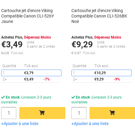
Cartouche jet d'encre Viking
Cartouche jet d'encre Viking
Compatible Canon CLI-526Y
Compatible Canon CLI-526BK
Jaune
Noir
Achetez Plus,
Dépensez Moins
Achetez Plus,
Dépensez Moins
€3,49
€9,29
Unité
Unité
À partir de 2 Unités
À partir de 2 Unités
€4,08 TVA incl.
€10,87 TVA incl.
Économies
É
Quantité
TVA excl.
Quantité
TVA excl.
1
€3,79
1
€10,29
2+
€3,49
-7%
2+
€9,29
-9%
En stock
Livraison 2-3 jours
En stock
Livraison 2-3 jours
ouvrables
ouvrables
Quantité
Quantité
Ajouter à une liste
Ajouter à une liste
Ajouter au panier
Ajouter au panier