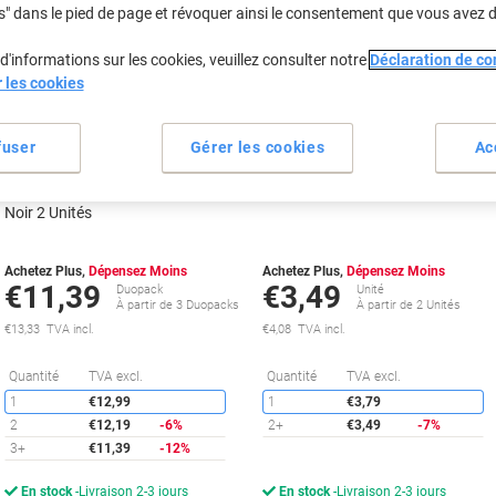
propre
s" dans le pied de page et révoquer ainsi le consentement que vous avez 
Marque
propre
Cadeau
d'informations sur les cookies, veuillez consulter notre
Déclaration de con
gratuit
Cadeau
r les cookies
Duopack
gratuit
fuser
Gérer les cookies
Ac
Cartouche jet d'encre Viking
Cartouche jet d'encre Viking
Compatible Canon PGI-525PGBK
Compatible Canon CLI-526C Cya
Noir 2 Unités
Achetez Plus,
Dépensez Moins
Achetez Plus,
Dépensez Moins
€11,39
€3,49
Duopack
Unité
À partir de 3 Duopacks
À partir de 2 Unités
€13,33 TVA incl.
€4,08 TVA incl.
Économies
É
Quantité
TVA excl.
Quantité
TVA excl.
1
€12,99
1
€3,79
2
€12,19
-6%
2+
€3,49
-7%
3+
€11,39
-12%
En stock
Livraison 2-3 jours
En stock
Livraison 2-3 jours