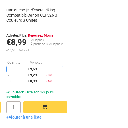
Cartouche jet d'encre Viking
Compatible Canon CLI-526 3
Couleurs 3 Unités
Achetez Plus,
Dépensez Moins
€8,99
Multipack
À partir de 3 Multipacks
€10,52 TVA incl.
conomies
Économies
Quantité
TVA excl.
1
€9,59
2
€9,29
-3%
3+
€8,99
-6%
En stock
Livraison 2-3 jours
ouvrables
Quantité
Ajouter à une liste
Ajouter au panier