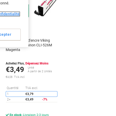
donné.
Marque
propre
fidentialité
Cadeau
gratuit
cepter
Cartouche jet d'encre Viking
n
Compatible Canon CLI-526M
Magenta
Achetez Plus,
Dépensez Moins
€3,49
Unité
À partir de 2 Unités
€4,08 TVA incl.
conomies
Économies
Quantité
TVA excl.
1
€3,79
2+
€3,49
-7%
En stock
Livraison 2-3 jours