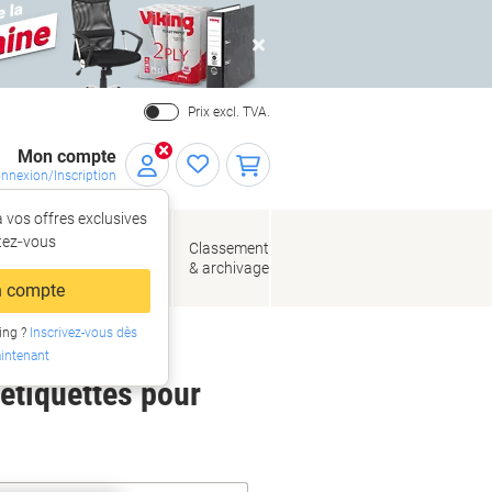
Close
Prix excl. TVA.
Mon compte
nnexion/Inscription
 vos offres exclusives
r,
tez‑vous
loppes
Fournitures
Classement
de bureau
& archivage
llage
 compte
ing ?
Inscrivez-vous dès
intenant
 étiquettes pour