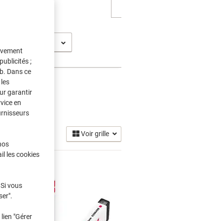
5150
tivement
ublicités ;
eb. Dans ce
les
ur garantir
rvice en
e
(15)
urnisseurs
Voir grille
nos
il les cookies
 Si vous
ser".
lien "Gérer