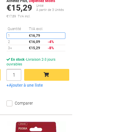
Achetez Plus,
Dépensez Moins
€15,29
Unité
s
À partir de 3 Unités
€17,89 TVA incl.
conomies
Économies
Quantité
TVA excl.
1
€16,79
2
€16,09
-4%
3+
€15,29
-8%
En stock
Livraison 2-3 jours
ouvrables
Quantité
Ajouter à une liste
Ajouter au panier
Comparer