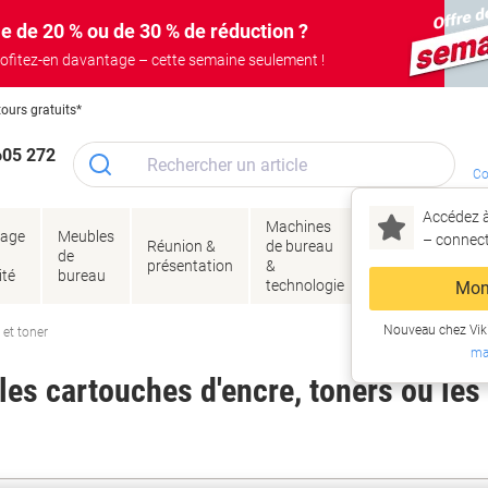
e de 20 % ou de 30 % de réduction ?
ofitez-en davantage – cette semaine seulement !
tours gratuits*
605 272
Co
Accédez à
Machines
Papie
lage
Meubles
Encres
– connec
Réunion &
de bureau
enve
de
&
présentation
&
&
ité
bureau
toner
technologie
emba
Mon
Nouveau chez Vik
 et toner
ma
es cartouches d'encre, toners ou les