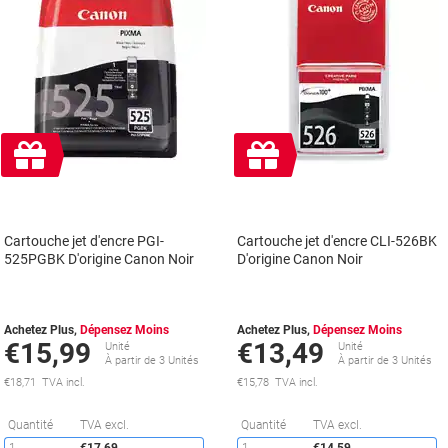
Cadeau
Cadeau
gratuit
gratuit
Cartouche jet d'encre PGI-
Cartouche jet d'encre CLI-526BK
525PGBK D'origine Canon Noir
D'origine Canon Noir
Achetez Plus,
Dépensez Moins
Achetez Plus,
Dépensez Moins
€15,99
€13,49
Unité
Unité
À partir de 3 Unités
À partir de 3 Unités
€18,71 TVA incl.
€15,78 TVA incl.
Économies
É
Quantité
TVA excl.
Quantité
TVA excl.