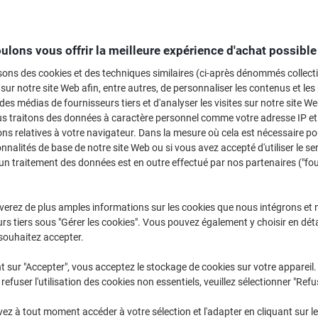
Sélectionner la marque, la gamme et le modèle
ulons vous offrir la meilleure expérience d'achat possible
MG
Canon MG 
sons des cookies et des techniques similaires (ci-après dénommés collec
 sur notre site Web afin, entre autres, de personnaliser les contenus et les p
 des médias de fournisseurs tiers et d'analyser les visites sur notre site W
/ou les cartouches précédemment achetées
us traitons des données à caractère personnel comme votre adresse IP et 
Se connecter
ns relatives à votre navigateur. Dans la mesure où cela est nécessaire po
onnalités de base de notre site Web ou si vous avez accepté d'utiliser le se
Canon MG 5150 Cartouches Jet Encr
un traitement des données est en outre effectué par nos partenaires ("fo
rier par :
verez de plus amples informations sur les cookies que nous intégrons et 
rs tiers sous "Gérer les cookies". Vous pouvez également y choisir en déta
souhaitez accepter.
t sur "Accepter", vous acceptez le stockage de cookies sur votre appareil.
refuser l'utilisation des cookies non essentiels, veuillez sélectionner "Refu
Marque
z à tout moment accéder à votre sélection et l'adapter en cliquant sur le 