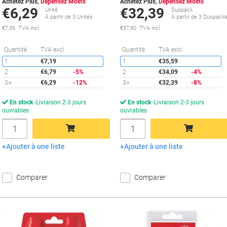
Achetez Plus,
Dépensez Moins
Achetez Plus,
Dépensez Moins
€6,29
€32,39
Unité
Duopack
À partir de 3 Unités
À partir de 3 Duopack
€7,36 TVA incl.
€37,90 TVA incl.
Économies
É
Quantité
TVA excl.
Quantité
TVA excl.
1
€7,19
1
€35,59
2
€6,79
-5%
2
€34,09
-4%
3+
€6,29
-12%
3+
€32,39
-8%
En stock
Livraison 2-3 jours
En stock
Livraison 2-3 jours
ouvrables
ouvrables
Quantité
Quantité
Ajouter à une liste
Ajouter à une liste
Ajouter au panier
Ajouter au panier
Comparer
Comparer