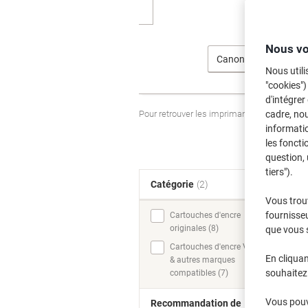
Nous vo
Canon
Nous utili
"cookies")
d'intégrer
Pour retrouver les imprimantes listées et
cadre, no
informatio
les foncti
question, 
tiers").
Catégorie
(2)
T
Vous trou
fournisseu
Cartouches d'encre
originales (8)
que vous 
Cartouches d'encre Viking
En cliquan
& autres marques
souhaitez 
compatibles (7)
Vous pouve
Recommandation de