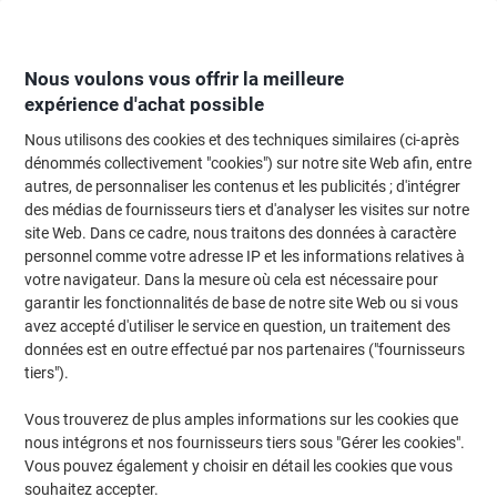
Passer
Passer
au
à
contenu
la
navigation
Nous voulons vous offrir la meilleure
expérience d'achat possible
Nous utilisons des cookies et des techniques similaires (ci-après
Page d'Accueil
Moteur de recherche d'encre et toner
dénommés collectivement "cookies") sur notre site Web afin, entre
autres, de personnaliser les contenus et les publicités ; d'intégrer
Trouvez rapidement les cartouches d'encre, toners ou
des médias de fournisseurs tiers et d'analyser les visites sur notre
les étiquettes pour votre imprimante.
site Web. Dans ce cadre, nous traitons des données à caractère
personnel comme votre adresse IP et les informations relatives à
votre navigateur. Dans la mesure où cela est nécessaire pour
Sélectionner la marque, la gamme et le modèle
garantir les fonctionnalités de base de notre site Web ou si vous
avez accepté d'utiliser le service en question, un traitement des
Canon
données est en outre effectué par nos partenaires ("fournisseurs
tiers").
Pixma IP
Vous trouverez de plus amples informations sur les cookies que
nous intégrons et nos fournisseurs tiers sous "Gérer les cookies".
Canon Pixma IP 100 V
Vous pouvez également y choisir en détail les cookies que vous
souhaitez accepter.