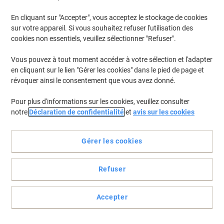
En cliquant sur "Accepter", vous acceptez le stockage de cookies
Pour retrouver les imprimantes listées et/ou les cartouches
précédemment achetées
Se connecter
sur votre appareil. Si vous souhaitez refuser l'utilisation des
cookies non essentiels, veuillez sélectionner "Refuser".
Canon Pixma IP 100 V Cartouches Jet Encre
(3)
Vous pouvez à tout moment accéder à votre sélection et l'adapter
en cliquant sur le lien "Gérer les cookies" dans le pied de page et
Filtrer par
révoquer ainsi le consentement que vous avez donné.
Cadeau
gratuit
Pour plus d'informations sur les cookies, veuillez consulter
Cartouche jet d'encre CLI-36C/M/Y
notre
Déclaration de confidentialité
et
avis sur les cookies
D'origine Canon Cyan, magenta, jaune
Achetez Plus,
Dépensez Moins
Gérer les cookies
€16,79
Unité
À partir de 3 Unités
€19,64 TVA incl.
Refuser
En stock
Livraison 1-2 jours ouvrables
Quantité
Accepter
Cadeau