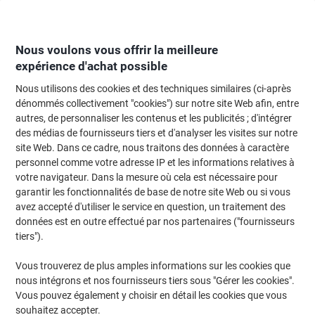
Passer
Passer
au
à
contenu
la
navigation
Nous voulons vous offrir la meilleure
expérience d'achat possible
Nous utilisons des cookies et des techniques similaires (ci-après
Page d'Accueil
Moteur de recherche d'encre et toner
dénommés collectivement "cookies") sur notre site Web afin, entre
autres, de personnaliser les contenus et les publicités ; d'intégrer
Trouvez rapidement les cartouches d'encre, toners ou
des médias de fournisseurs tiers et d'analyser les visites sur notre
les étiquettes pour votre imprimante.
site Web. Dans ce cadre, nous traitons des données à caractère
personnel comme votre adresse IP et les informations relatives à
votre navigateur. Dans la mesure où cela est nécessaire pour
Sélectionner la marque, la gamme et le modèle
garantir les fonctionnalités de base de notre site Web ou si vous
avez accepté d'utiliser le service en question, un traitement des
Canon
données est en outre effectué par nos partenaires ("fournisseurs
tiers").
Pixma MG
Vous trouverez de plus amples informations sur les cookies que
nous intégrons et nos fournisseurs tiers sous "Gérer les cookies".
Canon Pixma MG 3650 (red)
Vous pouvez également y choisir en détail les cookies que vous
souhaitez accepter.