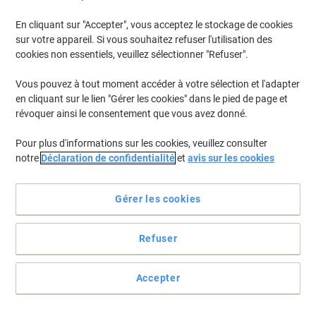
En cliquant sur "Accepter", vous acceptez le stockage de cookies
Pour retrouver les imprimantes listées et/ou les cartouches
précédemment achetées
Se connecter
sur votre appareil. Si vous souhaitez refuser l'utilisation des
cookies non essentiels, veuillez sélectionner "Refuser".
Canon Pixma MG 3650 (red)
(11)
Vous pouvez à tout moment accéder à votre sélection et l'adapter
en cliquant sur le lien "Gérer les cookies" dans le pied de page et
Filtrer par
révoquer ainsi le consentement que vous avez donné.
Cadeau
Marque propre
gratuit
Pour plus d'informations sur les cookies, veuillez consulter
Multipack
notre
Déclaration de confidentialité
et
avis sur les cookies
Cartouche jet d'encre Viking Compatible
Canon PG-540XL/CL-541XL Noir +
Couleur 2 Unités
Gérer les cookies
Achetez Plus,
Dépensez Moins
€33,99
Refuser
Multipack
À partir de 3 Multipacks
€39,77 TVA incl.
En stock
Livraison 2-3 jours ouvrables
Accepter
Quantité