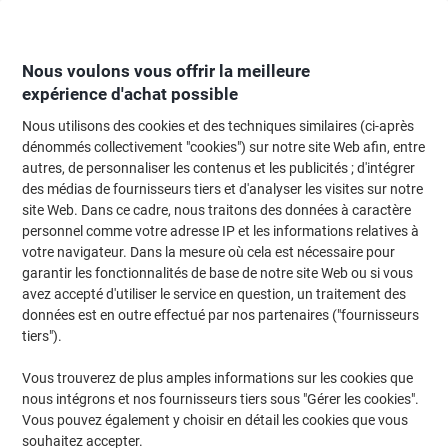
Passer
Passer
au
à
contenu
la
navigation
Nous voulons vous offrir la meilleure
expérience d'achat possible
Nous utilisons des cookies et des techniques similaires (ci-après
Page d'Accueil
Moteur de recherche d'encre et toner
dénommés collectivement "cookies") sur notre site Web afin, entre
autres, de personnaliser les contenus et les publicités ; d'intégrer
Trouvez rapidement les cartouches d'encre, toners ou
des médias de fournisseurs tiers et d'analyser les visites sur notre
les étiquettes pour votre imprimante.
site Web. Dans ce cadre, nous traitons des données à caractère
personnel comme votre adresse IP et les informations relatives à
votre navigateur. Dans la mesure où cela est nécessaire pour
Sélectionner la marque, la gamme et le modèle
garantir les fonctionnalités de base de notre site Web ou si vous
avez accepté d'utiliser le service en question, un traitement des
Canon
données est en outre effectué par nos partenaires ("fournisseurs
tiers").
Pixma MG
Vous trouverez de plus amples informations sur les cookies que
nous intégrons et nos fournisseurs tiers sous "Gérer les cookies".
Canon Pixma MG 3650 S (red)
Vous pouvez également y choisir en détail les cookies que vous
souhaitez accepter.