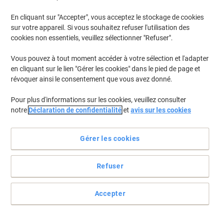
En cliquant sur "Accepter", vous acceptez le stockage de cookies
Pour retrouver les imprimantes listées et/ou les cartouches
précédemment achetées
Se connecter
sur votre appareil. Si vous souhaitez refuser l'utilisation des
cookies non essentiels, veuillez sélectionner "Refuser".
Canon Pixma MG 3650 S (red)
(11)
Vous pouvez à tout moment accéder à votre sélection et l'adapter
en cliquant sur le lien "Gérer les cookies" dans le pied de page et
Filtrer par
révoquer ainsi le consentement que vous avez donné.
Cadeau
Marque propre
gratuit
Pour plus d'informations sur les cookies, veuillez consulter
Multipack
notre
Déclaration de confidentialité
et
avis sur les cookies
Cartouche jet d'encre Viking Compatible
Canon PG-540XL/CL-541XL Noir +
Couleur 2 Unités
Gérer les cookies
Achetez Plus,
Dépensez Moins
€33,99
Refuser
Multipack
À partir de 3 Multipacks
€39,77 TVA incl.
En stock
Livraison 2-3 jours ouvrables
Accepter
Quantité