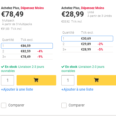
Achetez Plus,
Dépensez Moins
Achetez Plus,
Dépensez Moins
€78,49
€28,99
Unité
À partir de 3 Unités
Multipack
€33,92 TVA incl.
À partir de 3 Multipacks
€91,83 TVA incl.
É
Quantité
TVA excl.
1
€30,69
Économies
Quantité
TVA excl.
2
€29,89
-2%
1
€86,59
3+
€28,99
-5%
2
€82,59
-4%
3+
€78,49
-9%
En stock
Livraison 2-3 jours
En stock
Livraison 2-3 jours
ouvrables
ouvrables
Quantité
Quantité
Ajouter à une liste
Ajouter à une liste
Ajouter au panier
Ajouter au panier
Comparer
Comparer