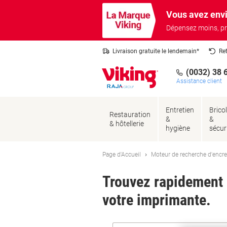
Passer
Passer
Vous avez envi
au
à
contenu
la
Dépensez moins, pr
navigation
Livraison gratuite le lendemain*
Re
(0032) 38 
Assistance client
Entretien
Brico
Restauration
&
&
& hôtellerie
hygiène
sécur
Page d'Accueil
Moteur de recherche d'encre
Trouvez rapidement l
votre imprimante.