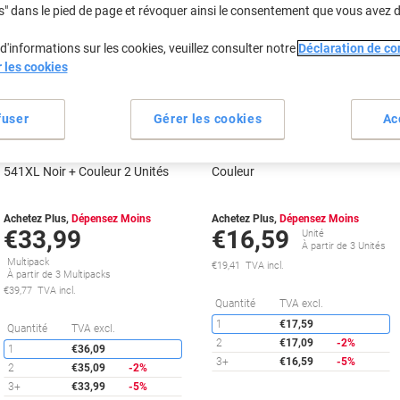
propre
s" dans le pied de page et révoquer ainsi le consentement que vous avez 
Marque
propre
Cadeau
d'informations sur les cookies, veuillez consulter notre
Déclaration de con
gratuit
Cadeau
r les cookies
Multipack
gratuit
fuser
Gérer les cookies
Ac
Cartouche jet d'encre Viking
Cartouche jet d'encre Viking
Compatible Canon PG-540XL/CL-
Compatible Canon CL-541
541XL Noir + Couleur 2 Unités
Couleur
Achetez Plus,
Dépensez Moins
Achetez Plus,
Dépensez Moins
€33,99
€16,59
Unité
À partir de 3 Unités
Multipack
€19,41 TVA incl.
À partir de 3 Multipacks
€39,77 TVA incl.
É
Quantité
TVA excl.
1
€17,59
Économies
Quantité
TVA excl.
2
€17,09
-2%
1
€36,09
3+
€16,59
-5%
2
€35,09
-2%
3+
€33,99
-5%