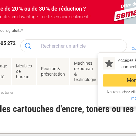
e de 20 % ou de 30 % de réduction ?
ofitez-en davantage – cette semaine seulement !
tours gratuits*
605 272
Co
Accédez à
Machines
Papie
lage
Meubles
Encres
– connec
Réunion &
de bureau
enve
de
&
présentation
&
&
ité
bureau
toner
technologie
emba
Mon
Nouveau chez Vik
 et toner
ma
es cartouches d'encre, toners ou les