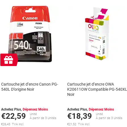
Cadeau
gratuit
Cartouche jet d’encre Canon PG-
Cartouche jet d’encre OWA
540L D’origine Noir
K20611OW Compatible PG-540X
Noir
Achetez Plus,
Dépensez Moins
Achetez Plus,
Dépensez Moins
€22,59
€18,39
Unité
Unité
À partir de 3 Unités
À partir de 3 Unités
€26,43 TVA incl.
€21,52 TVA incl.