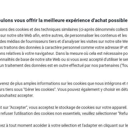
Sélectionner la marque, la gamme et le modèle
ulons vous offrir la meilleure expérience d'achat possible
Pixma MG
Canon Pixma MG 3650 S (white)
sons des cookies et des techniques similaires (ci-après dénommés collec
 sur notre site Web afin, entre autres, de personnaliser les contenus et les p
 des médias de fournisseurs tiers et d'analyser les visites sur notre site W
/ou les cartouches précédemment achetées
us traitons des données à caractère personnel comme votre adresse IP et 
Se connecter
ns relatives à votre navigateur. Dans la mesure où cela est nécessaire po
onnalités de base de notre site Web ou si vous avez accepté d'utiliser le se
Canon Pixma MG 3650 S (white)
(11)
un traitement des données est en outre effectué par nos partenaires ("fo
rier par :
verez de plus amples informations sur les cookies que nous intégrons et 
rs tiers sous "Gérer les cookies". Vous pouvez également y choisir en déta
souhaitez accepter.
t sur "Accepter", vous acceptez le stockage de cookies sur votre appareil.
refuser l'utilisation des cookies non essentiels, veuillez sélectionner "Refu
Marque
z à tout moment accéder à votre sélection et l'adapter en cliquant sur le 