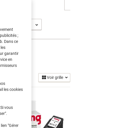
tivement
ublicités ;
eb. Dans ce
les
ur garantir
rvice en
urnisseurs
Voir grille
nos
il les cookies
 Si vous
ser".
lien "Gérer