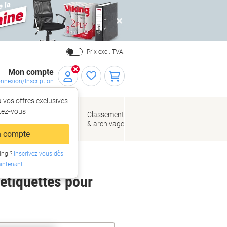
Close
Prix excl. TVA.
Mon compte
nnexion/Inscription
 vos offres exclusives
r,
tez‑vous
loppes
Fournitures
Classement
de bureau
& archivage
llage
 compte
ing ?
Inscrivez-vous dès
intenant
 étiquettes pour