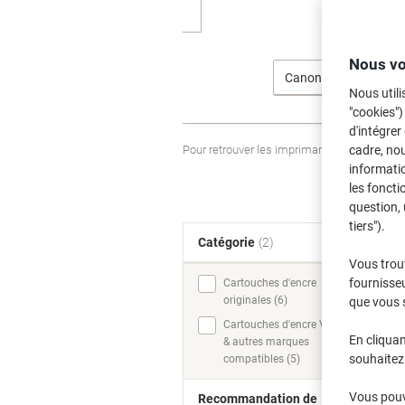
Nous vo
Canon
Nous utili
"cookies")
d'intégrer
Pour retrouver les imprimantes listées et
cadre, no
informatio
les foncti
question, 
tiers").
Catégorie
(2)
T
Vous trou
fournisseu
Cartouches d'encre
originales (6)
que vous 
Cartouches d'encre Viking
En cliquan
& autres marques
souhaitez 
compatibles (5)
Vous pouve
Recommandation de