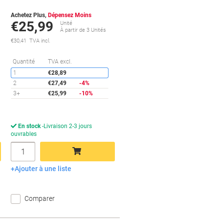
Achetez Plus,
Dépensez Moins
€25,99
Unité
À partir de 3 Unités
€30,41 TVA incl.
conomies
Économies
Quantité
TVA excl.
1
€28,89
2
€27,49
-4%
3+
€25,99
-10%
En stock
Livraison 2-3 jours
ouvrables
Quantité
Ajouter à une liste
Ajouter au panier
Comparer