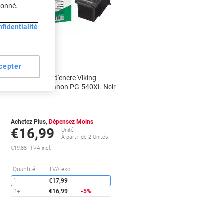
donné.
Marque
propre
fidentialité
Cadeau
gratuit
cepter
Cartouche jet d'encre Viking
Compatible Canon PG-540XL Noir
Achetez Plus,
Dépensez Moins
€16,99
Unité
À partir de 2 Unités
€19,88 TVA incl.
conomies
Économies
Quantité
TVA excl.
1
€17,99
2+
€16,99
-5%