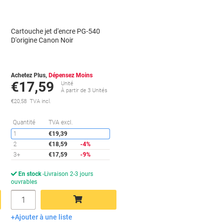
Cartouche jet d'encre PG-540
D'origine Canon Noir
Achetez Plus,
Dépensez Moins
€17,59
Unité
À partir de 3 Unités
€20,58 TVA incl.
conomies
Économies
Quantité
TVA excl.
1
€19,39
2
€18,59
-4%
3+
€17,59
-9%
En stock
Livraison 2-3 jours
ouvrables
Quantité
Ajouter à une liste
Ajouter au panier