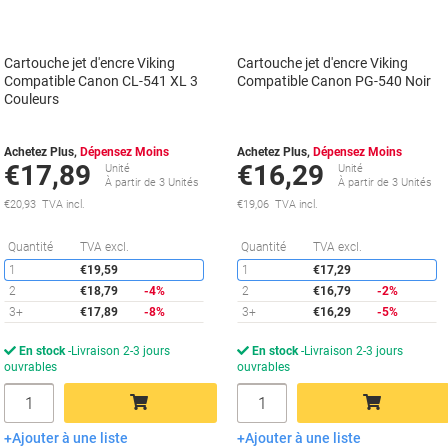
Cartouche jet d'encre Viking
Cartouche jet d'encre Viking
Compatible Canon CL-541 XL 3
Compatible Canon PG-540 Noir
Couleurs
Achetez Plus,
Dépensez Moins
Achetez Plus,
Dépensez Moins
€17,89
€16,29
Unité
Unité
À partir de 3 Unités
À partir de 3 Unités
€20,93 TVA incl.
€19,06 TVA incl.
Économies
É
Quantité
TVA excl.
Quantité
TVA excl.
1
€19,59
1
€17,29
2
€18,79
-4%
2
€16,79
-2%
3+
€17,89
-8%
3+
€16,29
-5%
En stock
Livraison 2-3 jours
En stock
Livraison 2-3 jours
ouvrables
ouvrables
Quantité
Quantité
Ajouter à une liste
Ajouter à une liste
Ajouter au panier
Ajouter au panier