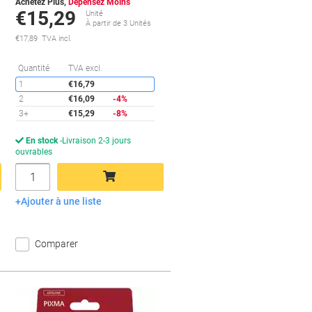
Achetez Plus,
Dépensez Moins
€15,29
Unité
s
À partir de 3 Unités
€17,89 TVA incl.
conomies
Économies
Quantité
TVA excl.
1
€16,79
2
€16,09
-4%
3+
€15,29
-8%
En stock
Livraison 2-3 jours
ouvrables
Quantité
Ajouter à une liste
Ajouter au panier
Comparer