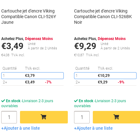
Cartouche jet d'encre Viking
Cartouche jet d'encre Viking
Compatible Canon CLI-526Y
Compatible Canon CLI-526BK
Jaune
Noir
Achetez Plus,
Dépensez Moins
Achetez Plus,
Dépensez Moins
€3,49
€9,29
Unité
Unité
À partir de 2 Unités
À partir de 2 Unités
€4,08 TVA incl.
€10,87 TVA incl.
Économies
É
Quantité
TVA excl.
Quantité
TVA excl.
1
€3,79
1
€10,29
2+
€3,49
-7%
2+
€9,29
-9%
En stock
Livraison 2-3 jours
En stock
Livraison 2-3 jours
ouvrables
ouvrables
Quantité
Quantité
Ajouter à une liste
Ajouter à une liste
Ajouter au panier
Ajouter au panier