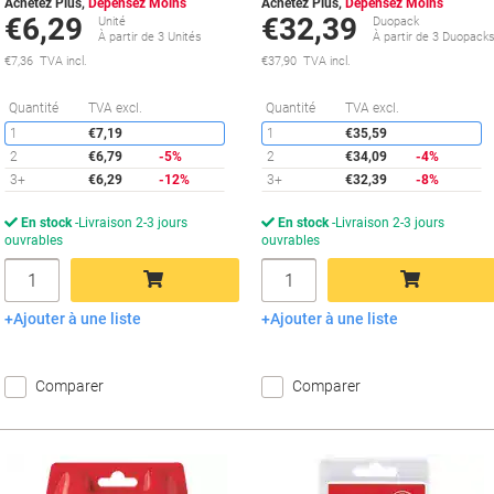
Achetez Plus,
Dépensez Moins
Achetez Plus,
Dépensez Moins
€6,29
€32,39
Unité
Duopack
À partir de 3 Unités
À partir de 3 Duopack
€7,36 TVA incl.
€37,90 TVA incl.
Économies
É
Quantité
TVA excl.
Quantité
TVA excl.
1
€7,19
1
€35,59
2
€6,79
-5%
2
€34,09
-4%
3+
€6,29
-12%
3+
€32,39
-8%
En stock
Livraison 2-3 jours
En stock
Livraison 2-3 jours
ouvrables
ouvrables
Quantité
Quantité
Ajouter à une liste
Ajouter à une liste
Ajouter au panier
Ajouter au panier
Comparer
Comparer