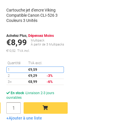
Cartouche jet d'encre Viking
Compatible Canon CLI-526 3
Couleurs 3 Unités
Achetez Plus,
Dépensez Moins
€8,99
Multipack
À partir de 3 Multipacks
€10,52 TVA incl.
conomies
Économies
Quantité
TVA excl.
1
€9,59
2
€9,29
-3%
3+
€8,99
-6%
En stock
Livraison 2-3 jours
ouvrables
Quantité
Ajouter à une liste
Ajouter au panier