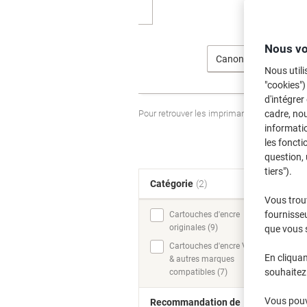
Nous vo
Canon
Nous utili
"cookies")
d'intégrer
Pour retrouver les imprimantes listées et
cadre, no
informatio
les foncti
question, 
tiers").
Catégorie
(2)
T
Vous trou
fournisseu
Cartouches d'encre
originales (9)
que vous 
Cartouches d'encre Viking
En cliquan
& autres marques
souhaitez 
compatibles (7)
Vous pouve
Recommandation de