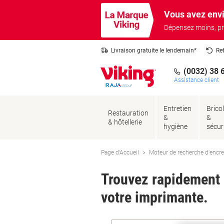
Passer
Passer
Vous avez envi
au
à
contenu
la
Dépensez moins, pr
navigation
Livraison gratuite le lendemain*
Re
(0032) 38 
Assistance client
Entretien
Brico
Restauration
&
&
& hôtellerie
hygiène
sécur
Page d'Accueil
Moteur de recherche d'encre
Trouvez rapidement l
votre imprimante.