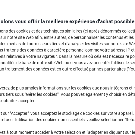
Sélectionner la marque, la gamme et le modèle
ulons vous offrir la meilleure expérience d'achat possible
Pixma MG
Canon Pix
sons des cookies et des techniques similaires (ci-après dénommés collec
 sur notre site Web afin, entre autres, de personnaliser les contenus et les p
 des médias de fournisseurs tiers et d'analyser les visites sur notre site W
/ou les cartouches précédemment achetées
us traitons des données à caractère personnel comme votre adresse IP et 
Se connecter
ns relatives à votre navigateur. Dans la mesure où cela est nécessaire po
onnalités de base de notre site Web ou si vous avez accepté d'utiliser le se
Canon Pixma MG 8250 Cartouches Je
un traitement des données est en outre effectué par nos partenaires ("fo
rier par :
verez de plus amples informations sur les cookies que nous intégrons et 
rs tiers sous "Gérer les cookies". Vous pouvez également y choisir en déta
souhaitez accepter.
t sur "Accepter", vous acceptez le stockage de cookies sur votre appareil.
refuser l'utilisation des cookies non essentiels, veuillez sélectionner "Refu
Marque
z à tout moment accéder à votre sélection et l'adapter en cliquant sur le 