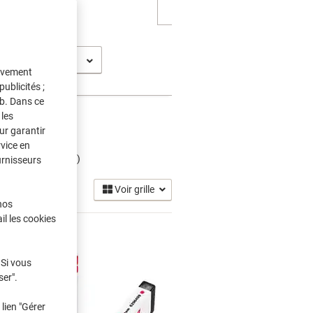
ma MG 8250
tivement
ublicités ;
eb. Dans ce
les
ur garantir
rvice en
t Encre
(16)
urnisseurs
Voir grille
nos
il les cookies
 Si vous
ser".
lien "Gérer