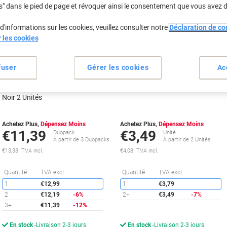
propre
s" dans le pied de page et révoquer ainsi le consentement que vous avez 
Marque
propre
Cadeau
d'informations sur les cookies, veuillez consulter notre
Déclaration de con
gratuit
Cadeau
r les cookies
Duopack
gratuit
fuser
Gérer les cookies
Ac
Cartouche jet d'encre Viking
Cartouche jet d'encre Viking
Compatible Canon PGI-525PGBK
Compatible Canon CLI-526C Cya
Noir 2 Unités
Achetez Plus,
Dépensez Moins
Achetez Plus,
Dépensez Moins
€11,39
€3,49
Duopack
Unité
À partir de 3 Duopacks
À partir de 2 Unités
€13,33 TVA incl.
€4,08 TVA incl.
Économies
É
Quantité
TVA excl.
Quantité
TVA excl.
1
€12,99
1
€3,79
2
€12,19
-6%
2+
€3,49
-7%
3+
€11,39
-12%
En stock
Livraison 2-3 jours
En stock
Livraison 2-3 jours