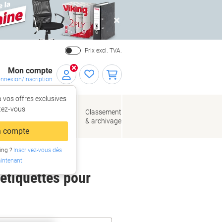
Close
Prix excl. TVA.
Mon compte
nnexion/Inscription
 vos offres exclusives
r,
tez‑vous
loppes
Fournitures
Classement
de bureau
& archivage
llage
 compte
ing ?
Inscrivez-vous dès
intenant
 étiquettes pour