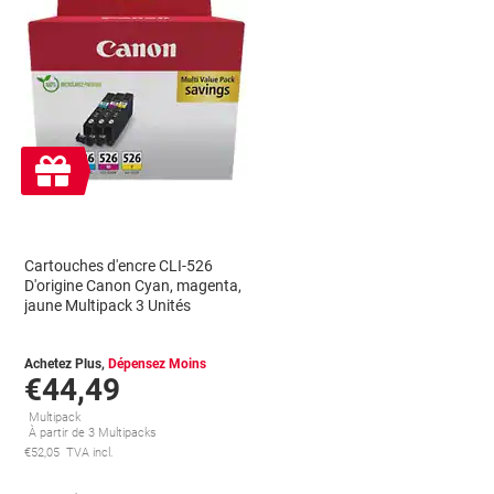
Cadeau
gratuit
Cartouches d'encre CLI-526
D'origine Canon Cyan, magenta,
jaune Multipack 3 Unités
Achetez Plus,
Dépensez Moins
€44,49
Multipack
À partir de 3 Multipacks
€52,05 TVA incl.
conomies