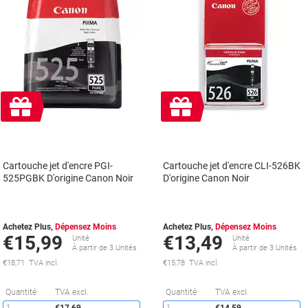
Cadeau
Cadeau
gratuit
gratuit
Cartouche jet d'encre PGI-
Cartouche jet d'encre CLI-526BK
525PGBK D'origine Canon Noir
D'origine Canon Noir
Achetez Plus,
Dépensez Moins
Achetez Plus,
Dépensez Moins
€15,99
€13,49
Unité
Unité
À partir de 3 Unités
À partir de 3 Unités
€18,71 TVA incl.
€15,78 TVA incl.
Économies
É
Quantité
TVA excl.
Quantité
TVA excl.