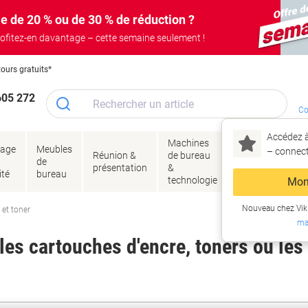
e de 20 % ou de 30 % de réduction ?
ofitez-en davantage – cette semaine seulement !
tours gratuits*
605 272
Co
Accédez à
Machines
Papie
lage
Meubles
Encres
– connec
Réunion &
de bureau
enve
de
&
présentation
&
&
ité
bureau
toner
technologie
emba
Mon
Nouveau chez Vik
 et toner
ma
es cartouches d'encre, toners ou les