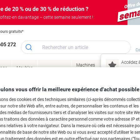
e de 20 % ou de 30 % de réduction ?
ofitez-en davantage – cette semaine seulement !
tours gratuits*
605 272
Co
Accédez à
Machines
Papie
lage
Meubles
Encres
– connec
Réunion &
de bureau
enve
de
&
présentation
&
&
ité
bureau
toner
technologie
emba
Mon
ulons vous offrir la meilleure expérience d'achat possible
Nouveau chez Vik
 et toner
sons des cookies et des techniques similaires (ci-après dénommés collec
ma
 sur notre site Web afin, entre autres, de personnaliser les contenus et les p
es cartouches d'encre, toners ou les
 des médias de fournisseurs tiers et d'analyser les visites sur notre site W
us traitons des données à caractère personnel comme votre adresse IP et 
ns relatives à votre navigateur. Dans la mesure où cela est nécessaire po
onnalités de base de notre site Web ou si vous avez accepté d'utiliser le se
un traitement des données est en outre effectué par nos partenaires ("fo