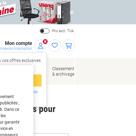
Close
Prix excl. TVA.
Mon compte
nnexion/Inscription
 vos offres exclusives
r,
tez‑vous
loppes
Fournitures
Classement
de bureau
& archivage
llage
 compte
ing ?
Inscrivez-vous dès
tivement
intenant
ublicités ;
 étiquettes pour
eb. Dans ce
les
ur garantir
rvice en
urnisseurs