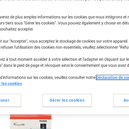
Sélectionner la marque, la gamme et le modèle
verez de plus amples informations sur les cookies que nous intégrons et 
rs tiers sous "Gérer les cookies". Vous pouvez également y choisir en déta
Pixma Mini
Canon Pixm
souhaitez accepter.
t sur "Accepter", vous acceptez le stockage de cookies sur votre appareil.
refuser l'utilisation des cookies non essentiels, veuillez sélectionner "Refu
/ou les cartouches précédemment achetées
Se connecter
z à tout moment accéder à votre sélection et l'adapter en cliquant sur le 
Canon Pixma Mini 260 Cartouches Je
s" dans le pied de page et révoquer ainsi le consentement que vous avez 
d'informations sur les cookies, veuillez consulter notre
Déclaration de con
rier par :
r les cookies
fuser
Gérer les cookies
Ac