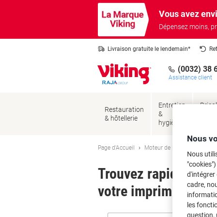
Passer
Passer
Vous avez envi
au
à
contenu
la
Dépensez moins, pr
navigation
Livraison gratuite le lendemain*
Re
(0032) 38 
Assistance client
Entretien
Brico
Restauration
&
&
& hôtellerie
hygiène
sécur
Nous vo
Page d'Accueil
Moteur de recherche d'encre
Nous utili
"cookies")
Trouvez rapidement l
d'intégrer
cadre, no
votre imprimante.
informatio
les foncti
question, 