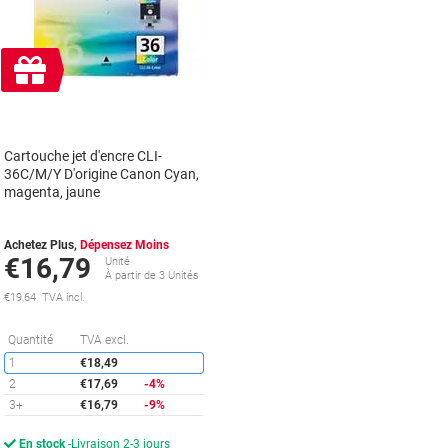
Cadeau
gratuit
Cartouche jet d'encre CLI-
36C/M/Y D'origine Canon Cyan,
magenta, jaune
Achetez Plus,
Dépensez Moins
€16,79
Unité
À partir de 3 Unités
€19,64 TVA incl.
Économies
Quantité
TVA excl.
1
€18,49
2
€17,69
-4%
3+
€16,79
-9%
En stock
Livraison 2-3 jours