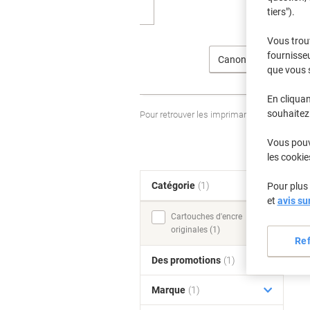
tiers").
Vous trou
fournisseu
Canon
que vous 
En cliquan
souhaitez 
Pour retrouver les imprimantes listées et
Vous pouve
les cookie
Catégorie
(1)
Pour plus 
T
et
avis su
Cartouches d'encre
originales (1)
Re
Des promotions
(1)
Marque
(1)