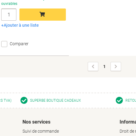
ouvrables
Quantité
Ajouter à une liste
Ajouter au panier
Comparer
Page
Page
1
précédente
suivante
RS TVA)
SUPERBE BOUTIQUE CADEAUX
RETOU
Nos services
Informa
Suivi de commande
Droit de 