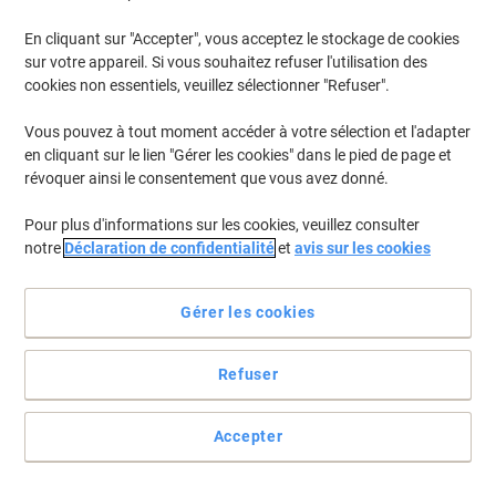
En cliquant sur "Accepter", vous acceptez le stockage de cookies
Pour retrouver les imprimantes listées et/ou les cartouches
précédemment achetées
Se connecter
sur votre appareil. Si vous souhaitez refuser l'utilisation des
cookies non essentiels, veuillez sélectionner "Refuser".
Canon Pixma MP 220 Cartouches Jet Encre
(5)
Vous pouvez à tout moment accéder à votre sélection et l'adapter
en cliquant sur le lien "Gérer les cookies" dans le pied de page et
Filtrer par
révoquer ainsi le consentement que vous avez donné.
Cadeau
Marque propre
gratuit
Pour plus d'informations sur les cookies, veuillez consulter
Cartouche jet d'encre Viking Compatible
notre
Déclaration de confidentialité
et
avis sur les cookies
Canon PG-40 Noir
Achetez Plus,
Dépensez Moins
Gérer les cookies
€9,99
Unité
À partir de 3 Unités
€11,69 TVA incl.
Refuser
En stock
Livraison 1-2 jours ouvrables
Quantité
Accepter
Cadeau
Marque propre