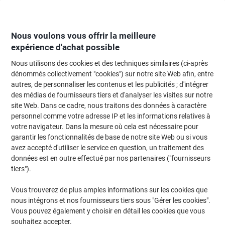
Passer
Passer
au
à
contenu
la
navigation
Nous voulons vous offrir la meilleure
expérience d'achat possible
Nous utilisons des cookies et des techniques similaires (ci-après
Page d'Accueil
Moteur de recherche d'encre et toner
dénommés collectivement "cookies") sur notre site Web afin, entre
autres, de personnaliser les contenus et les publicités ; d'intégrer
Trouvez rapidement les cartouches d'encre, toners ou
des médias de fournisseurs tiers et d'analyser les visites sur notre
les étiquettes pour votre imprimante.
site Web. Dans ce cadre, nous traitons des données à caractère
personnel comme votre adresse IP et les informations relatives à
votre navigateur. Dans la mesure où cela est nécessaire pour
Sélectionner la marque, la gamme et le modèle
garantir les fonctionnalités de base de notre site Web ou si vous
avez accepté d'utiliser le service en question, un traitement des
Canon
données est en outre effectué par nos partenaires ("fournisseurs
tiers").
Pixma MP
Vous trouverez de plus amples informations sur les cookies que
nous intégrons et nos fournisseurs tiers sous "Gérer les cookies".
Canon Pixma MP 220
Vous pouvez également y choisir en détail les cookies que vous
souhaitez accepter.