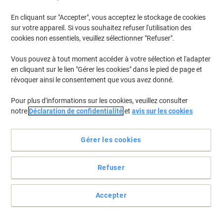
En cliquant sur "Accepter", vous acceptez le stockage de cookies
Pour retrouver les imprimantes listées et/ou les cartouches
précédemment achetées
Se connecter
sur votre appareil. Si vous souhaitez refuser l'utilisation des
cookies non essentiels, veuillez sélectionner "Refuser".
Canon Pixma MP 495 Cartouches Jet Encre
(6)
Vous pouvez à tout moment accéder à votre sélection et l'adapter
en cliquant sur le lien "Gérer les cookies" dans le pied de page et
Filtrer par
révoquer ainsi le consentement que vous avez donné.
Cadeau
Marque propre
gratuit
Pour plus d'informations sur les cookies, veuillez consulter
Cartouche jet d'encre Viking Compatible
notre
Déclaration de confidentialité
et
avis sur les cookies
Canon PG-510BK Noir
Achetez Plus,
Dépensez Moins
Gérer les cookies
€15,29
Unité
À partir de 2 Unités
€17,89 TVA incl.
Refuser
En stock
Livraison 2-3 jours ouvrables
Quantité
Accepter
Cadeau
Marque propre