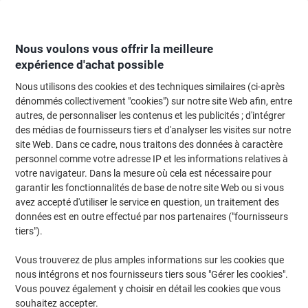
Passer
Passer
au
à
contenu
la
navigation
Nous voulons vous offrir la meilleure
expérience d'achat possible
Nous utilisons des cookies et des techniques similaires (ci-après
Page d'Accueil
Moteur de recherche d'encre et toner
dénommés collectivement "cookies") sur notre site Web afin, entre
autres, de personnaliser les contenus et les publicités ; d'intégrer
Trouvez rapidement les cartouches d'encre, toners ou
des médias de fournisseurs tiers et d'analyser les visites sur notre
les étiquettes pour votre imprimante.
site Web. Dans ce cadre, nous traitons des données à caractère
personnel comme votre adresse IP et les informations relatives à
votre navigateur. Dans la mesure où cela est nécessaire pour
Sélectionner la marque, la gamme et le modèle
garantir les fonctionnalités de base de notre site Web ou si vous
avez accepté d'utiliser le service en question, un traitement des
Canon
données est en outre effectué par nos partenaires ("fournisseurs
tiers").
Pixma MP
Vous trouverez de plus amples informations sur les cookies que
nous intégrons et nos fournisseurs tiers sous "Gérer les cookies".
Canon Pixma MP 495
Vous pouvez également y choisir en détail les cookies que vous
souhaitez accepter.