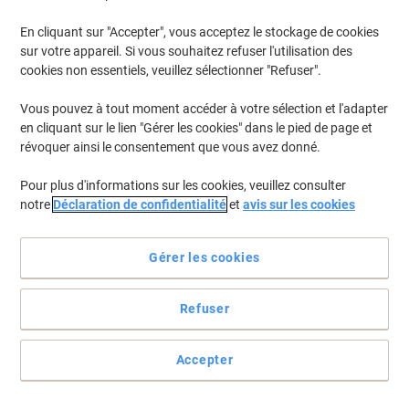
En cliquant sur "Accepter", vous acceptez le stockage de cookies
Pour retrouver les imprimantes listées et/ou les cartouches
précédemment achetées
Se connecter
sur votre appareil. Si vous souhaitez refuser l'utilisation des
cookies non essentiels, veuillez sélectionner "Refuser".
Canon Pixma MP 990 Cartouches Jet Encre
(7)
Vous pouvez à tout moment accéder à votre sélection et l'adapter
en cliquant sur le lien "Gérer les cookies" dans le pied de page et
Filtrer par
révoquer ainsi le consentement que vous avez donné.
Cadeau
gratuit
Pour plus d'informations sur les cookies, veuillez consulter
Cartouche jet d’encre Canon 520
notre
Déclaration de confidentialité
et
avis sur les cookies
D'origine Noir Duopack
Achetez Plus,
Dépensez Moins
Gérer les cookies
€29,89
Duopack
À partir de 3 Duopacks
€34,97 TVA incl.
Refuser
En stock
Livraison 2-3 jours ouvrables
Quantité
Accepter
Cadeau