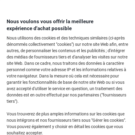
Passer
Passer
au
à
contenu
la
navigation
Nous voulons vous offrir la meilleure
expérience d'achat possible
Nous utilisons des cookies et des techniques similaires (ci-après
Page d'Accueil
Moteur de recherche d'encre et toner
dénommés collectivement "cookies") sur notre site Web afin, entre
autres, de personnaliser les contenus et les publicités ; d'intégrer
Trouvez rapidement les cartouches d'encre, toners ou
des médias de fournisseurs tiers et d'analyser les visites sur notre
les étiquettes pour votre imprimante.
site Web. Dans ce cadre, nous traitons des données à caractère
personnel comme votre adresse IP et les informations relatives à
votre navigateur. Dans la mesure où cela est nécessaire pour
Sélectionner la marque, la gamme et le modèle
garantir les fonctionnalités de base de notre site Web ou si vous
avez accepté d'utiliser le service en question, un traitement des
Canon
données est en outre effectué par nos partenaires ("fournisseurs
tiers").
Pixma MP
Vous trouverez de plus amples informations sur les cookies que
nous intégrons et nos fournisseurs tiers sous "Gérer les cookies".
Canon Pixma MP 990
Vous pouvez également y choisir en détail les cookies que vous
souhaitez accepter.