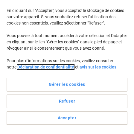
En cliquant sur "Accepter", vous acceptez le stockage de cookies
Pour retrouver les imprimantes listées et/ou les cartouches
précédemment achetées
Se connecter
sur votre appareil. Si vous souhaitez refuser l'utilisation des
cookies non essentiels, veuillez sélectionner "Refuser".
Canon Pixma MX 350 Cartouches Jet Encre
(6)
Vous pouvez à tout moment accéder à votre sélection et l'adapter
en cliquant sur le lien "Gérer les cookies" dans le pied de page et
Filtrer par
révoquer ainsi le consentement que vous avez donné.
Cadeau
Marque propre
gratuit
Pour plus d'informations sur les cookies, veuillez consulter
Cartouche jet d'encre Viking Compatible
notre
Déclaration de confidentialité
et
avis sur les cookies
Canon PG-510BK Noir
Achetez Plus,
Dépensez Moins
Gérer les cookies
€15,29
Unité
À partir de 2 Unités
€17,89 TVA incl.
Refuser
En stock
Livraison 1-2 jours ouvrables
Quantité
Accepter
Cadeau
Marque propre