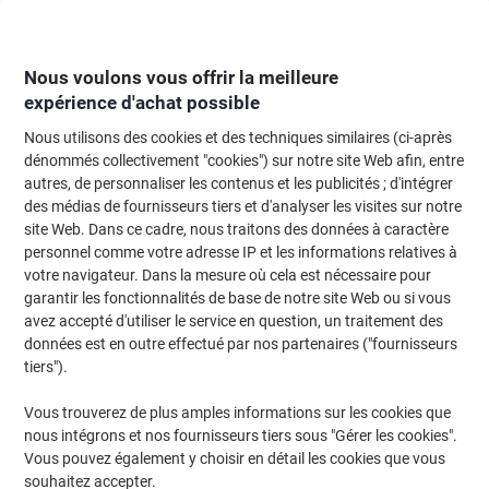
Passer
Passer
au
à
contenu
la
navigation
Nous voulons vous offrir la meilleure
expérience d'achat possible
Nous utilisons des cookies et des techniques similaires (ci-après
Page d'Accueil
Moteur de recherche d'encre et toner
dénommés collectivement "cookies") sur notre site Web afin, entre
autres, de personnaliser les contenus et les publicités ; d'intégrer
Trouvez rapidement les cartouches d'encre, toners ou
des médias de fournisseurs tiers et d'analyser les visites sur notre
les étiquettes pour votre imprimante.
site Web. Dans ce cadre, nous traitons des données à caractère
personnel comme votre adresse IP et les informations relatives à
votre navigateur. Dans la mesure où cela est nécessaire pour
Sélectionner la marque, la gamme et le modèle
garantir les fonctionnalités de base de notre site Web ou si vous
avez accepté d'utiliser le service en question, un traitement des
Canon
données est en outre effectué par nos partenaires ("fournisseurs
tiers").
Pixma MX
Vous trouverez de plus amples informations sur les cookies que
nous intégrons et nos fournisseurs tiers sous "Gérer les cookies".
Canon Pixma MX 350
Vous pouvez également y choisir en détail les cookies que vous
souhaitez accepter.