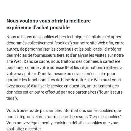
Passer
Passer
au
à
contenu
la
navigation
Nous voulons vous offrir la meilleure
expérience d'achat possible
Nous utilisons des cookies et des techniques similaires (ci-après
Page d'Accueil
Moteur de recherche d'encre et toner
dénommés collectivement "cookies") sur notre site Web afin, entre
autres, de personnaliser les contenus et les publicités ; d'intégrer
Trouvez rapidement les cartouches d'encre, toners ou
des médias de fournisseurs tiers et d'analyser les visites sur notre
les étiquettes pour votre imprimante.
site Web. Dans ce cadre, nous traitons des données à caractère
personnel comme votre adresse IP et les informations relatives à
votre navigateur. Dans la mesure où cela est nécessaire pour
Sélectionner la marque, la gamme et le modèle
garantir les fonctionnalités de base de notre site Web ou si vous
avez accepté d'utiliser le service en question, un traitement des
Canon
données est en outre effectué par nos partenaires ("fournisseurs
tiers").
Pixma TR
Vous trouverez de plus amples informations sur les cookies que
nous intégrons et nos fournisseurs tiers sous "Gérer les cookies".
Canon Pixma TR 8550
Vous pouvez également y choisir en détail les cookies que vous
souhaitez accepter.