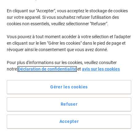
En cliquant sur "Accepter", vous acceptez le stockage de cookies
Pour retrouver les imprimantes listées et/ou les cartouches
précédemment achetées
Se connecter
sur votre appareil. Si vous souhaitez refuser l'utilisation des
cookies non essentiels, veuillez sélectionner "Refuser".
Canon Pixma TR 8550 Cartouches Jet Encre
(16)
Vous pouvez à tout moment accéder à votre sélection et l'adapter
en cliquant sur le lien "Gérer les cookies" dans le pied de page et
Filtrer par
révoquer ainsi le consentement que vous avez donné.
Cadeau
Marque propre
gratuit
Pour plus d'informations sur les cookies, veuillez consulter
Cartouche jet d'encre Viking compatible
notre
Déclaration de confidentialité
et
avis sur les cookies
Canon PGI-580XXL Noir
Achetez Plus,
Dépensez Moins
Gérer les cookies
€9,59
Unité
À partir de 3 Unités
€11,22 TVA incl.
Refuser
En stock
Livraison 2-3 jours ouvrables
Quantité
Accepter
Cadeau
Marque propre