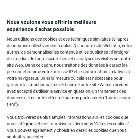
Passer
Passer
au
à
contenu
la
navigation
Nous voulons vous offrir la meilleure
expérience d'achat possible
Nous utilisons des cookies et des techniques similaires (ci-après
Page d'Accueil
Moteur de recherche d'encre et toner
dénommés collectivement "cookies") sur notre site Web afin, entre
autres, de personnaliser les contenus et les publicités ; d'intégrer
Trouvez rapidement les cartouches d'encre, toners ou
des médias de fournisseurs tiers et d'analyser les visites sur notre
les étiquettes pour votre imprimante.
site Web. Dans ce cadre, nous traitons des données à caractère
personnel comme votre adresse IP et les informations relatives à
votre navigateur. Dans la mesure où cela est nécessaire pour
Sélectionner la marque, la gamme et le modèle
garantir les fonctionnalités de base de notre site Web ou si vous
avez accepté d'utiliser le service en question, un traitement des
Canon
données est en outre effectué par nos partenaires ("fournisseurs
tiers").
Pixma TS
Vous trouverez de plus amples informations sur les cookies que
nous intégrons et nos fournisseurs tiers sous "Gérer les cookies".
Canon Pixma TS 705
Vous pouvez également y choisir en détail les cookies que vous
souhaitez accepter.