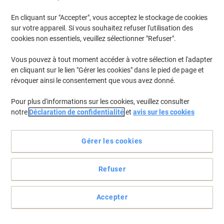
En cliquant sur "Accepter", vous acceptez le stockage de cookies
Pour retrouver les imprimantes listées et/ou les cartouches
précédemment achetées
Se connecter
sur votre appareil. Si vous souhaitez refuser l'utilisation des
cookies non essentiels, veuillez sélectionner "Refuser".
Canon Pixma TS 705 Cartouches Jet Encre
(16)
Vous pouvez à tout moment accéder à votre sélection et l'adapter
en cliquant sur le lien "Gérer les cookies" dans le pied de page et
Filtrer par
révoquer ainsi le consentement que vous avez donné.
Cadeau
Marque propre
gratuit
Pour plus d'informations sur les cookies, veuillez consulter
Cartouche jet d'encre Viking compatible
notre
Déclaration de confidentialité
et
avis sur les cookies
Canon PGI-580XXL Noir
Achetez Plus,
Dépensez Moins
Gérer les cookies
€9,59
Unité
À partir de 3 Unités
€11,22 TVA incl.
Refuser
En stock
Livraison 2-3 jours ouvrables
Quantité
Accepter
Cadeau
Marque propre