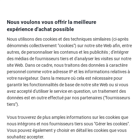
Passer
Passer
au
à
contenu
la
navigation
Nous voulons vous offrir la meilleure
expérience d'achat possible
Nous utilisons des cookies et des techniques similaires (ci-après
Page d'Accueil
Moteur de recherche d'encre et toner
dénommés collectivement "cookies") sur notre site Web afin, entre
autres, de personnaliser les contenus et les publicités ; d'intégrer
Trouvez rapidement les cartouches d'encre, toners ou
des médias de fournisseurs tiers et d'analyser les visites sur notre
les étiquettes pour votre imprimante.
site Web. Dans ce cadre, nous traitons des données à caractère
personnel comme votre adresse IP et les informations relatives à
votre navigateur. Dans la mesure où cela est nécessaire pour
Sélectionner la marque, la gamme et le modèle
garantir les fonctionnalités de base de notre site Web ou si vous
avez accepté d'utiliser le service en question, un traitement des
Canon
données est en outre effectué par nos partenaires ("fournisseurs
tiers").
Pixma TS
Vous trouverez de plus amples informations sur les cookies que
nous intégrons et nos fournisseurs tiers sous "Gérer les cookies".
Canon Pixma TS 8241
Vous pouvez également y choisir en détail les cookies que vous
souhaitez accepter.