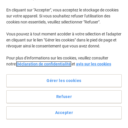
En cliquant sur "Accepter", vous acceptez le stockage de cookies
Pour retrouver les imprimantes listées et/ou les cartouches
précédemment achetées
Se connecter
sur votre appareil. Si vous souhaitez refuser l'utilisation des
cookies non essentiels, veuillez sélectionner "Refuser".
Canon Pixma TS 8241 Cartouches Jet Encre
(16)
Vous pouvez à tout moment accéder à votre sélection et l'adapter
en cliquant sur le lien "Gérer les cookies" dans le pied de page et
Filtrer par
révoquer ainsi le consentement que vous avez donné.
Cadeau
Marque propre
gratuit
Pour plus d'informations sur les cookies, veuillez consulter
Cartouche jet d'encre Viking compatible
notre
Déclaration de confidentialité
et
avis sur les cookies
Canon PGI-580XXL Noir
Achetez Plus,
Dépensez Moins
Gérer les cookies
€9,59
Unité
À partir de 3 Unités
€11,22 TVA incl.
Refuser
En stock
Livraison 2-3 jours ouvrables
Quantité
Accepter
Cadeau
Marque propre