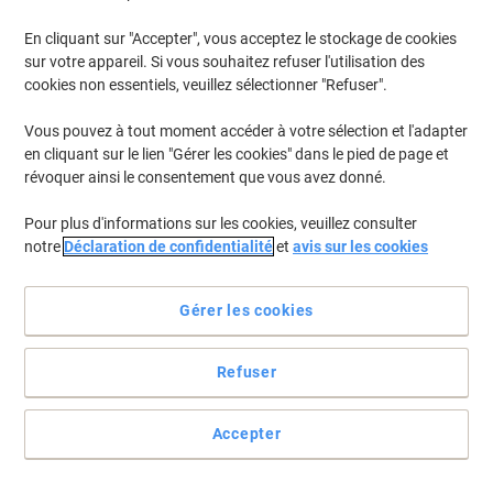
En cliquant sur "Accepter", vous acceptez le stockage de cookies
Pour retrouver les imprimantes listées et/ou les cartouches
précédemment achetées
Se connecter
sur votre appareil. Si vous souhaitez refuser l'utilisation des
cookies non essentiels, veuillez sélectionner "Refuser".
Canon Pixma TS 8242 Cartouches Jet Encre
(16)
Vous pouvez à tout moment accéder à votre sélection et l'adapter
en cliquant sur le lien "Gérer les cookies" dans le pied de page et
Filtrer par
révoquer ainsi le consentement que vous avez donné.
Cadeau
Marque propre
gratuit
Pour plus d'informations sur les cookies, veuillez consulter
Cartouche jet d'encre Viking compatible
notre
Déclaration de confidentialité
et
avis sur les cookies
Canon PGI-580XXL Noir
Achetez Plus,
Dépensez Moins
Gérer les cookies
€9,59
Unité
À partir de 3 Unités
€11,22 TVA incl.
Refuser
En stock
Livraison 1-2 jours ouvrables
Quantité
Accepter
Cadeau
Marque propre