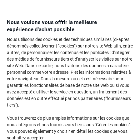
Passer
Passer
au
à
contenu
la
navigation
Nous voulons vous offrir la meilleure
expérience d'achat possible
Nous utilisons des cookies et des techniques similaires (ci-après
Page d'Accueil
Moteur de recherche d'encre et toner
dénommés collectivement "cookies") sur notre site Web afin, entre
autres, de personnaliser les contenus et les publicités ; d'intégrer
Trouvez rapidement les cartouches d'encre, toners ou
des médias de fournisseurs tiers et d'analyser les visites sur notre
les étiquettes pour votre imprimante.
site Web. Dans ce cadre, nous traitons des données à caractère
personnel comme votre adresse IP et les informations relatives à
votre navigateur. Dans la mesure où cela est nécessaire pour
Sélectionner la marque, la gamme et le modèle
garantir les fonctionnalités de base de notre site Web ou si vous
avez accepté d'utiliser le service en question, un traitement des
Canon
données est en outre effectué par nos partenaires ("fournisseurs
tiers").
Pixma TS
Vous trouverez de plus amples informations sur les cookies que
nous intégrons et nos fournisseurs tiers sous "Gérer les cookies".
Canon Pixma TS 8242
Vous pouvez également y choisir en détail les cookies que vous
souhaitez accepter.