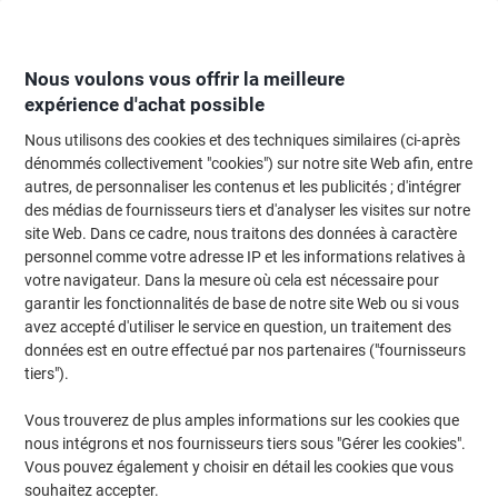
Passer
Passer
au
à
contenu
la
navigation
Nous voulons vous offrir la meilleure
expérience d'achat possible
Nous utilisons des cookies et des techniques similaires (ci-après
Page d'Accueil
Moteur de recherche d'encre et toner
dénommés collectivement "cookies") sur notre site Web afin, entre
autres, de personnaliser les contenus et les publicités ; d'intégrer
Trouvez rapidement les cartouches d'encre, toners ou
des médias de fournisseurs tiers et d'analyser les visites sur notre
les étiquettes pour votre imprimante.
site Web. Dans ce cadre, nous traitons des données à caractère
personnel comme votre adresse IP et les informations relatives à
votre navigateur. Dans la mesure où cela est nécessaire pour
Sélectionner la marque, la gamme et le modèle
garantir les fonctionnalités de base de notre site Web ou si vous
avez accepté d'utiliser le service en question, un traitement des
Danka
données est en outre effectué par nos partenaires ("fournisseurs
tiers").
IS
Vous trouverez de plus amples informations sur les cookies que
nous intégrons et nos fournisseurs tiers sous "Gérer les cookies".
Danka IS 2275
Vous pouvez également y choisir en détail les cookies que vous
souhaitez accepter.