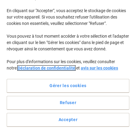
En cliquant sur "Accepter", vous acceptez le stockage de cookies
Pour retrouver les imprimantes listées et/ou les cartouches
précédemment achetées
Se connecter
sur votre appareil. Si vous souhaitez refuser l'utilisation des
cookies non essentiels, veuillez sélectionner "Refuser".
Danka IS 2275 Cartouches Toner
(1)
Vous pouvez à tout moment accéder à votre sélection et l'adapter
en cliquant sur le lien "Gérer les cookies" dans le pied de page et
Filtrer par
révoquer ainsi le consentement que vous avez donné.
Toner Ricoh D'origine 842346 Noir
Pour plus d'informations sur les cookies, veuillez consulter
notre
Déclaration de confidentialité
et
avis sur les cookies
Achetez Plus,
Dépensez Moins
€68,99
Unité
À partir de 3 Unités
€80,72 TVA incl.
Gérer les cookies
En stock
Livraison 2-3 jours ouvrables
Quantité
Refuser
Page
Page
1
Accepter
précédente
suivante