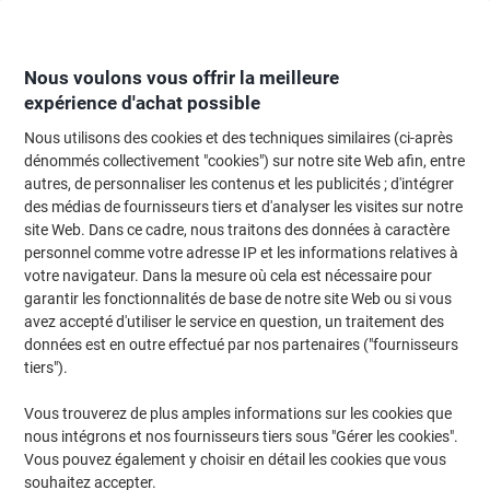
Passer
Passer
au
à
contenu
la
navigation
Nous voulons vous offrir la meilleure
expérience d'achat possible
Nous utilisons des cookies et des techniques similaires (ci-après
Page d'Accueil
Moteur de recherche d'encre et toner
dénommés collectivement "cookies") sur notre site Web afin, entre
autres, de personnaliser les contenus et les publicités ; d'intégrer
Trouvez rapidement les cartouches d'encre, toners ou
des médias de fournisseurs tiers et d'analyser les visites sur notre
les étiquettes pour votre imprimante.
site Web. Dans ce cadre, nous traitons des données à caractère
personnel comme votre adresse IP et les informations relatives à
votre navigateur. Dans la mesure où cela est nécessaire pour
Sélectionner la marque, la gamme et le modèle
garantir les fonctionnalités de base de notre site Web ou si vous
avez accepté d'utiliser le service en question, un traitement des
Datamega
données est en outre effectué par nos partenaires ("fournisseurs
tiers").
DPN
Vous trouverez de plus amples informations sur les cookies que
nous intégrons et nos fournisseurs tiers sous "Gérer les cookies".
Datamega DPN 2254-24
Vous pouvez également y choisir en détail les cookies que vous
souhaitez accepter.