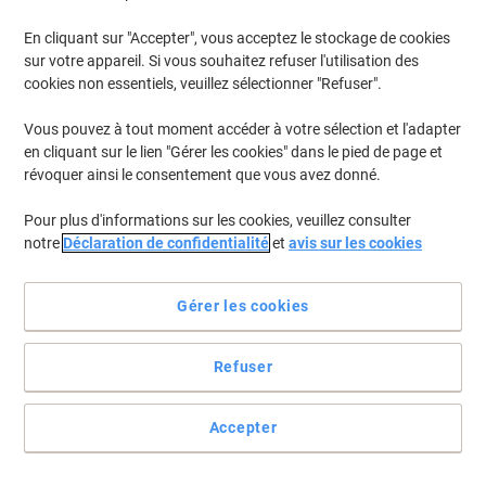
En cliquant sur "Accepter", vous acceptez le stockage de cookies
Pour retrouver les imprimantes listées et/ou les cartouches
précédemment achetées
Se connecter
sur votre appareil. Si vous souhaitez refuser l'utilisation des
cookies non essentiels, veuillez sélectionner "Refuser".
Datamega DPN 2254-24 Cartouches Jet Encre
(1)
Vous pouvez à tout moment accéder à votre sélection et l'adapter
en cliquant sur le lien "Gérer les cookies" dans le pied de page et
Filtrer par
révoquer ainsi le consentement que vous avez donné.
Ruban D'origine Infoprint ERC-09 Noir
Pour plus d'informations sur les cookies, veuillez consulter
C43S015354
notre
Déclaration de confidentialité
et
avis sur les cookies
Achetez Plus,
Dépensez Moins
€2,79
Unité
À partir de 3 Unités
Gérer les cookies
€3,26 TVA incl.
En stock
Livraison 2-3 jours ouvrables
Refuser
Quantité
Accepter
Page
Page
1
précédente
suivante