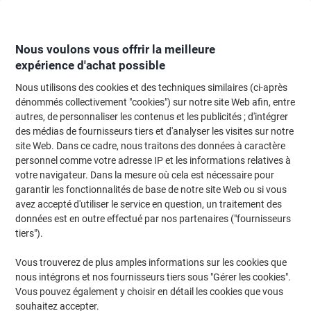
Passer
Passer
au
à
contenu
la
navigation
Nous voulons vous offrir la meilleure
expérience d'achat possible
Nous utilisons des cookies et des techniques similaires (ci-après
Page d'Accueil
Moteur de recherche d'encre et toner
dénommés collectivement "cookies") sur notre site Web afin, entre
autres, de personnaliser les contenus et les publicités ; d'intégrer
Trouvez rapidement les cartouches d'encre, toners ou
des médias de fournisseurs tiers et d'analyser les visites sur notre
les étiquettes pour votre imprimante.
site Web. Dans ce cadre, nous traitons des données à caractère
personnel comme votre adresse IP et les informations relatives à
votre navigateur. Dans la mesure où cela est nécessaire pour
Sélectionner la marque, la gamme et le modèle
garantir les fonctionnalités de base de notre site Web ou si vous
avez accepté d'utiliser le service en question, un traitement des
Datamega
données est en outre effectué par nos partenaires ("fournisseurs
tiers").
DPN
Vous trouverez de plus amples informations sur les cookies que
nous intégrons et nos fournisseurs tiers sous "Gérer les cookies".
Datamega DPN 233
Vous pouvez également y choisir en détail les cookies que vous
souhaitez accepter.