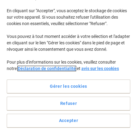
En cliquant sur "Accepter", vous acceptez le stockage de cookies
Pour retrouver les imprimantes listées et/ou les cartouches
précédemment achetées
Se connecter
sur votre appareil. Si vous souhaitez refuser l'utilisation des
cookies non essentiels, veuillez sélectionner "Refuser".
Datamega DPN 233 Cartouches Jet Encre
(1)
Vous pouvez à tout moment accéder à votre sélection et l'adapter
en cliquant sur le lien "Gérer les cookies" dans le pied de page et
Filtrer par
révoquer ainsi le consentement que vous avez donné.
Ruban D'origine Infoprint ERC-09 Noir
Pour plus d'informations sur les cookies, veuillez consulter
C43S015354
notre
Déclaration de confidentialité
et
avis sur les cookies
Achetez Plus,
Dépensez Moins
€2,79
Unité
À partir de 3 Unités
Gérer les cookies
€3,26 TVA incl.
En stock
Livraison 2-3 jours ouvrables
Refuser
Quantité
Accepter
Page
Page
1
précédente
suivante