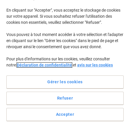
En cliquant sur "Accepter", vous acceptez le stockage de cookies
Pour retrouver les imprimantes listées et/ou les cartouches
précédemment achetées
Se connecter
sur votre appareil. Si vous souhaitez refuser l'utilisation des
cookies non essentiels, veuillez sélectionner "Refuser".
Datamega DPN 236 Cartouches Jet Encre
(1)
Vous pouvez à tout moment accéder à votre sélection et l'adapter
en cliquant sur le lien "Gérer les cookies" dans le pied de page et
Filtrer par
révoquer ainsi le consentement que vous avez donné.
Ruban D'origine Infoprint ERC-09 Noir
Pour plus d'informations sur les cookies, veuillez consulter
C43S015354
notre
Déclaration de confidentialité
et
avis sur les cookies
Achetez Plus,
Dépensez Moins
€2,79
Unité
À partir de 3 Unités
Gérer les cookies
€3,26 TVA incl.
En stock
Livraison 2-3 jours ouvrables
Refuser
Quantité
Accepter
Page
Page
1
précédente
suivante