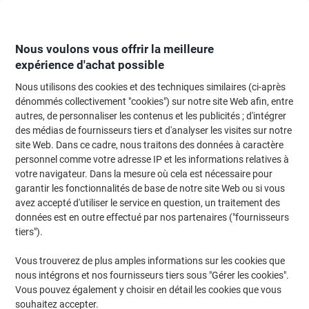
Passer
Passer
au
à
contenu
la
navigation
Nous voulons vous offrir la meilleure
expérience d'achat possible
Nous utilisons des cookies et des techniques similaires (ci-après
Page d'Accueil
Moteur de recherche d'encre et toner
dénommés collectivement "cookies") sur notre site Web afin, entre
autres, de personnaliser les contenus et les publicités ; d'intégrer
Trouvez rapidement les cartouches d'encre, toners ou
des médias de fournisseurs tiers et d'analyser les visites sur notre
les étiquettes pour votre imprimante.
site Web. Dans ce cadre, nous traitons des données à caractère
personnel comme votre adresse IP et les informations relatives à
votre navigateur. Dans la mesure où cela est nécessaire pour
Sélectionner la marque, la gamme et le modèle
garantir les fonctionnalités de base de notre site Web ou si vous
avez accepté d'utiliser le service en question, un traitement des
Datamega
données est en outre effectué par nos partenaires ("fournisseurs
tiers").
DPN
Vous trouverez de plus amples informations sur les cookies que
nous intégrons et nos fournisseurs tiers sous "Gérer les cookies".
Datamega DPN 236
Vous pouvez également y choisir en détail les cookies que vous
souhaitez accepter.