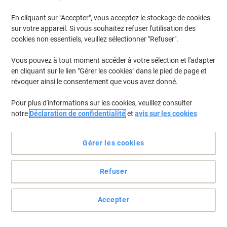
En cliquant sur "Accepter", vous acceptez le stockage de cookies
Pour retrouver les imprimantes listées et/ou les cartouches
précédemment achetées
Se connecter
sur votre appareil. Si vous souhaitez refuser l'utilisation des
cookies non essentiels, veuillez sélectionner "Refuser".
Datamega DPN 240-4 Cartouches Jet Encre
(1)
Vous pouvez à tout moment accéder à votre sélection et l'adapter
en cliquant sur le lien "Gérer les cookies" dans le pied de page et
Filtrer par
révoquer ainsi le consentement que vous avez donné.
Ruban D'origine Infoprint ERC-09 Noir
Pour plus d'informations sur les cookies, veuillez consulter
C43S015354
notre
Déclaration de confidentialité
et
avis sur les cookies
Achetez Plus,
Dépensez Moins
€2,79
Unité
À partir de 3 Unités
Gérer les cookies
€3,26 TVA incl.
En stock
Livraison 2-3 jours ouvrables
Refuser
Quantité
Accepter
Page
Page
1
précédente
suivante