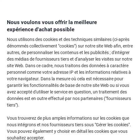
Passer
Passer
au
à
contenu
la
navigation
Nous voulons vous offrir la meilleure
expérience d'achat possible
Nous utilisons des cookies et des techniques similaires (ci-après
Page d'Accueil
Moteur de recherche d'encre et toner
dénommés collectivement "cookies") sur notre site Web afin, entre
autres, de personnaliser les contenus et les publicités ; d'intégrer
Trouvez rapidement les cartouches d'encre, toners ou
des médias de fournisseurs tiers et d'analyser les visites sur notre
les étiquettes pour votre imprimante.
site Web. Dans ce cadre, nous traitons des données à caractère
personnel comme votre adresse IP et les informations relatives à
votre navigateur. Dans la mesure où cela est nécessaire pour
Sélectionner la marque, la gamme et le modèle
garantir les fonctionnalités de base de notre site Web ou si vous
avez accepté d'utiliser le service en question, un traitement des
Datamega
données est en outre effectué par nos partenaires ("fournisseurs
tiers").
DPN
Vous trouverez de plus amples informations sur les cookies que
nous intégrons et nos fournisseurs tiers sous "Gérer les cookies".
Datamega DPN 240-4
Vous pouvez également y choisir en détail les cookies que vous
souhaitez accepter.