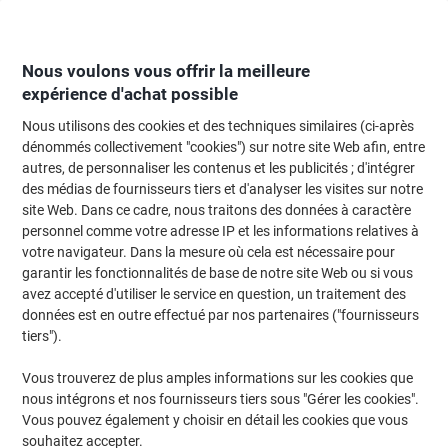
Passer
Passer
au
à
contenu
la
navigation
Nous voulons vous offrir la meilleure
expérience d'achat possible
Nous utilisons des cookies et des techniques similaires (ci-après
Page d'Accueil
Moteur de recherche d'encre et toner
dénommés collectivement "cookies") sur notre site Web afin, entre
autres, de personnaliser les contenus et les publicités ; d'intégrer
Trouvez rapidement les cartouches d'encre, toners ou
des médias de fournisseurs tiers et d'analyser les visites sur notre
les étiquettes pour votre imprimante.
site Web. Dans ce cadre, nous traitons des données à caractère
personnel comme votre adresse IP et les informations relatives à
votre navigateur. Dans la mesure où cela est nécessaire pour
Sélectionner la marque, la gamme et le modèle
garantir les fonctionnalités de base de notre site Web ou si vous
avez accepté d'utiliser le service en question, un traitement des
Datamega
données est en outre effectué par nos partenaires ("fournisseurs
tiers").
DPN
Vous trouverez de plus amples informations sur les cookies que
nous intégrons et nos fournisseurs tiers sous "Gérer les cookies".
Datamega DPN 272-40
Vous pouvez également y choisir en détail les cookies que vous
souhaitez accepter.