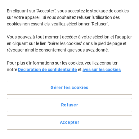
En cliquant sur "Accepter", vous acceptez le stockage de cookies
Pour retrouver les imprimantes listées et/ou les cartouches
précédemment achetées
Se connecter
sur votre appareil. Si vous souhaitez refuser l'utilisation des
cookies non essentiels, veuillez sélectionner "Refuser".
Datamega DPN 272-40 Cartouches Jet Encre
(1)
Vous pouvez à tout moment accéder à votre sélection et l'adapter
en cliquant sur le lien "Gérer les cookies" dans le pied de page et
Filtrer par
révoquer ainsi le consentement que vous avez donné.
Ruban D'origine Infoprint ERC-09 Noir
Pour plus d'informations sur les cookies, veuillez consulter
C43S015354
notre
Déclaration de confidentialité
et
avis sur les cookies
Achetez Plus,
Dépensez Moins
€2,79
Unité
À partir de 3 Unités
Gérer les cookies
€3,26 TVA incl.
En stock
Livraison 2-3 jours ouvrables
Refuser
Quantité
Accepter
Page
Page
1
précédente
suivante