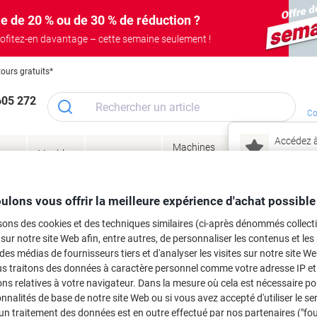
e de 20 % ou de 30 % de réduction ?
ofitez-en davantage – cette semaine seulement !
tours gratuits*
605 272
Co
Accédez à
Machines
Papie
lage
Meubles
Encres
– connec
Réunion &
de bureau
enve
de
&
présentation
&
&
ité
bureau
toner
technologie
emba
Mon
ulons vous offrir la meilleure expérience d'achat possible
Nouveau chez Vik
 et toner
sons des cookies et des techniques similaires (ci-après dénommés collec
ma
 sur notre site Web afin, entre autres, de personnaliser les contenus et les p
es cartouches d'encre, toners ou les
 des médias de fournisseurs tiers et d'analyser les visites sur notre site W
us traitons des données à caractère personnel comme votre adresse IP et 
ns relatives à votre navigateur. Dans la mesure où cela est nécessaire po
onnalités de base de notre site Web ou si vous avez accepté d'utiliser le se
un traitement des données est en outre effectué par nos partenaires ("fo