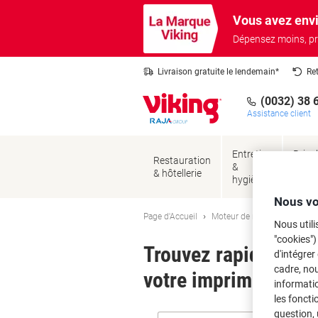
Passer
Passer
Vous avez envi
au
à
contenu
la
Dépensez moins, pr
navigation
Livraison gratuite le lendemain*
Re
(0032) 38 
Assistance client
Entretien
Brico
Restauration
&
&
& hôtellerie
hygiène
sécur
Nous vo
Page d'Accueil
Moteur de recherche d'encre
Nous utili
"cookies")
Trouvez rapidement l
d'intégrer
cadre, no
votre imprimante.
informatio
les foncti
question, 