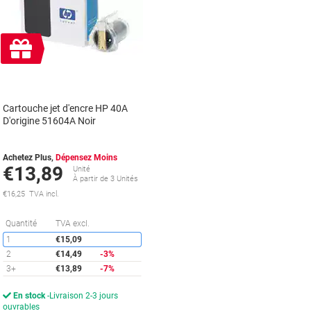
Cadeau
gratuit
Cartouche jet d'encre HP 40A
D'origine 51604A Noir
Achetez Plus,
Dépensez Moins
€13,89
Unité
À partir de 3 Unités
€16,25 TVA incl.
Économies
Quantité
TVA excl.
1
€15,09
2
€14,49
-3%
3+
€13,89
-7%
En stock
Livraison 2-3 jours
ouvrables