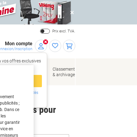
Close
Prix excl. TVA.
Mon compte
nnexion/Inscription
 vos offres exclusives
r,
tez‑vous
loppes
Fournitures
Classement
de bureau
& archivage
llage
 compte
ing ?
Inscrivez-vous dès
tivement
intenant
ublicités ;
 étiquettes pour
eb. Dans ce
les
ur garantir
rvice en
urnisseurs