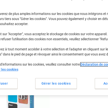
Sélectionner la marque, la gamme et le modèle
verez de plus amples informations sur les cookies que nous intégrons et 
rs tiers sous "Gérer les cookies". Vous pouvez également y choisir en déta
Diconix
Diconix Dic
souhaitez accepter.
t sur "Accepter", vous acceptez le stockage de cookies sur votre appareil.
refuser l'utilisation des cookies non essentiels, veuillez sélectionner "Refu
/ou les cartouches précédemment achetées
Se connecter
z à tout moment accéder à votre sélection et l'adapter en cliquant sur le 
Diconix Diconix 330 C Cartouches Je
s" dans le pied de page et révoquer ainsi le consentement que vous avez 
d'informations sur les cookies, veuillez consulter notre
Déclaration de con
rier par :
r les cookies
fuser
Gérer les cookies
Ac