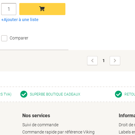
Quantité
Ajouter à une liste
Ajouter au panier
Comparer
Page
Page
1
précédente
suivante
RS TVA)
SUPERBE BOUTIQUE CADEAUX
RETOU
Nos services
Informa
Suivi de commande
Droit de 
Commande rapide par référence Viking
Labels 