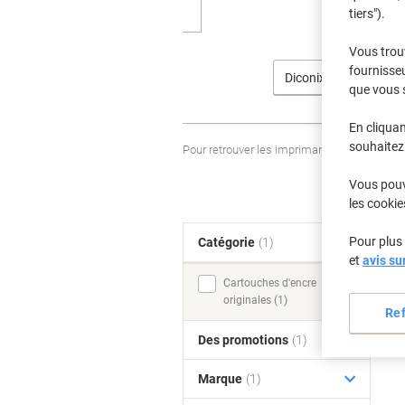
tiers").
Vous trou
fournisseu
Diconix
que vous 
En cliquan
souhaitez 
Pour retrouver les imprimantes listées et
Vous pouve
les cookie
Pour plus 
Catégorie
(1)
T
et
avis su
Cartouches d'encre
originales (1)
Re
Des promotions
(1)
Marque
(1)