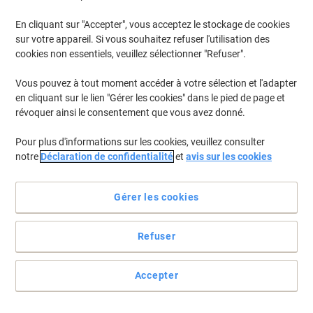
En cliquant sur "Accepter", vous acceptez le stockage de cookies
Pour retrouver les imprimantes listées et/ou les cartouches
précédemment achetées
Se connecter
sur votre appareil. Si vous souhaitez refuser l'utilisation des
cookies non essentiels, veuillez sélectionner "Refuser".
Epson Ecotank L 455 Cartouches Jet Encre
(1)
Vous pouvez à tout moment accéder à votre sélection et l'adapter
en cliquant sur le lien "Gérer les cookies" dans le pied de page et
Filtrer par
révoquer ainsi le consentement que vous avez donné.
Cadeau
gratuit
Pour plus d'informations sur les cookies, veuillez consulter
Recharge d'encre Epson 664 D'origine
notre
Déclaration de confidentialité
et
avis sur les cookies
C13T664140 Noir
Achetez Plus,
Dépensez Moins
Gérer les cookies
€9,39
Unité
À partir de 3 Unités
€10,99 TVA incl.
Refuser
En stock
Livraison 2-3 jours ouvrables
Quantité
Accepter
Page
Page
1