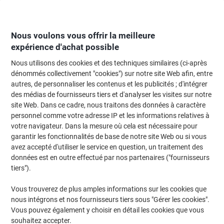
Passer
Passer
au
à
contenu
la
navigation
Nous voulons vous offrir la meilleure
expérience d'achat possible
Nous utilisons des cookies et des techniques similaires (ci-après
Page d'Accueil
Moteur de recherche d'encre et toner
dénommés collectivement "cookies") sur notre site Web afin, entre
autres, de personnaliser les contenus et les publicités ; d'intégrer
Trouvez rapidement les cartouches d'encre, toners ou
des médias de fournisseurs tiers et d'analyser les visites sur notre
les étiquettes pour votre imprimante.
site Web. Dans ce cadre, nous traitons des données à caractère
personnel comme votre adresse IP et les informations relatives à
votre navigateur. Dans la mesure où cela est nécessaire pour
Sélectionner la marque, la gamme et le modèle
garantir les fonctionnalités de base de notre site Web ou si vous
avez accepté d'utiliser le service en question, un traitement des
Epson
données est en outre effectué par nos partenaires ("fournisseurs
tiers").
Ecotank L
Vous trouverez de plus amples informations sur les cookies que
nous intégrons et nos fournisseurs tiers sous "Gérer les cookies".
Epson Ecotank L 455
Vous pouvez également y choisir en détail les cookies que vous
souhaitez accepter.