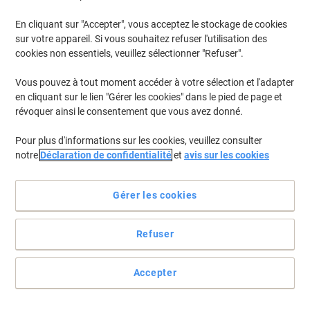
En cliquant sur "Accepter", vous acceptez le stockage de cookies
Pour retrouver les imprimantes listées et/ou les cartouches
précédemment achetées
Se connecter
sur votre appareil. Si vous souhaitez refuser l'utilisation des
cookies non essentiels, veuillez sélectionner "Refuser".
Epson ERC 09 Cartouches Jet Encre
(1)
Vous pouvez à tout moment accéder à votre sélection et l'adapter
en cliquant sur le lien "Gérer les cookies" dans le pied de page et
Filtrer par
révoquer ainsi le consentement que vous avez donné.
Ruban D'origine Infoprint ERC-09 Noir
Pour plus d'informations sur les cookies, veuillez consulter
C43S015354
notre
Déclaration de confidentialité
et
avis sur les cookies
Achetez Plus,
Dépensez Moins
€2,79
Unité
À partir de 3 Unités
Gérer les cookies
€3,26 TVA incl.
En stock
Livraison 2-3 jours ouvrables
Refuser
Quantité
Accepter
Page
Page
1
précédente
suivante