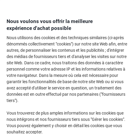
Passer
Passer
au
à
contenu
la
navigation
Nous voulons vous offrir la meilleure
expérience d'achat possible
Nous utilisons des cookies et des techniques similaires (ci-après
Page d'Accueil
Moteur de recherche d'encre et toner
dénommés collectivement "cookies") sur notre site Web afin, entre
autres, de personnaliser les contenus et les publicités ; d'intégrer
Trouvez rapidement les cartouches d'encre, toners ou
des médias de fournisseurs tiers et d'analyser les visites sur notre
les étiquettes pour votre imprimante.
site Web. Dans ce cadre, nous traitons des données à caractère
personnel comme votre adresse IP et les informations relatives à
votre navigateur. Dans la mesure où cela est nécessaire pour
Sélectionner la marque, la gamme et le modèle
garantir les fonctionnalités de base de notre site Web ou si vous
avez accepté d'utiliser le service en question, un traitement des
Epson
données est en outre effectué par nos partenaires ("fournisseurs
tiers").
ERC
Vous trouverez de plus amples informations sur les cookies que
nous intégrons et nos fournisseurs tiers sous "Gérer les cookies".
Epson ERC 09
Vous pouvez également y choisir en détail les cookies que vous
souhaitez accepter.