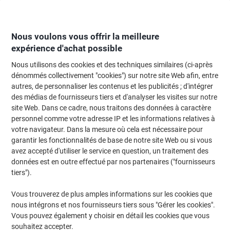
Passer
Passer
au
à
contenu
la
navigation
Nous voulons vous offrir la meilleure
expérience d'achat possible
Nous utilisons des cookies et des techniques similaires (ci-après
Page d'Accueil
Moteur de recherche d'encre et toner
dénommés collectivement "cookies") sur notre site Web afin, entre
autres, de personnaliser les contenus et les publicités ; d'intégrer
Trouvez rapidement les cartouches d'encre, toners ou
des médias de fournisseurs tiers et d'analyser les visites sur notre
les étiquettes pour votre imprimante.
site Web. Dans ce cadre, nous traitons des données à caractère
personnel comme votre adresse IP et les informations relatives à
votre navigateur. Dans la mesure où cela est nécessaire pour
Sélectionner la marque, la gamme et le modèle
garantir les fonctionnalités de base de notre site Web ou si vous
avez accepté d'utiliser le service en question, un traitement des
Epson
données est en outre effectué par nos partenaires ("fournisseurs
tiers").
Expression Home XP
Vous trouverez de plus amples informations sur les cookies que
nous intégrons et nos fournisseurs tiers sous "Gérer les cookies".
Epson Expression Home XP-212
Vous pouvez également y choisir en détail les cookies que vous
souhaitez accepter.