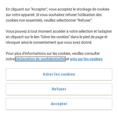
En cliquant sur "Accepter", vous acceptez le stockage de cookies
Pour retrouver les imprimantes listées et/ou les cartouches
précédemment achetées
Se connecter
sur votre appareil. Si vous souhaitez refuser l'utilisation des
cookies non essentiels, veuillez sélectionner "Refuser".
Epson Expression Home XP-212 Cartouches Jet Encre
(2)
Vous pouvez à tout moment accéder à votre sélection et l'adapter
en cliquant sur le lien "Gérer les cookies" dans le pied de page et
Filtrer par
révoquer ainsi le consentement que vous avez donné.
Cadeau
Multipack
gratuit
Pour plus d'informations sur les cookies, veuillez consulter
Cartouche jet d'encre Epson 18XL
notre
Déclaration de confidentialité
et
avis sur les cookies
D'origine C13T18164012 Cyan, jaune,
magenta, noir Multipack 4 Unités
Gérer les cookies
Achetez Plus,
Dépensez Moins
€89,99
Multipack
À partir de 3 Multipacks
Refuser
€105,29 TVA incl.
En stock
Livraison 2-3 jours ouvrables
Quantité
Accepter