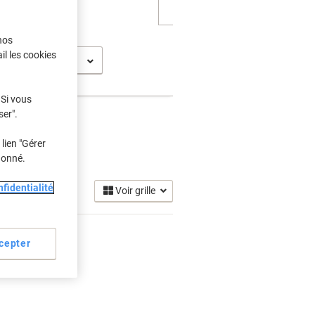
nos
il les cookies
0
 Si vous
ser".
lien "Gérer
donné.
fidentialité
Voir grille
cepter