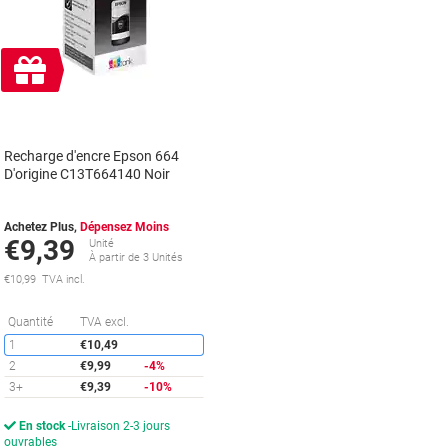
Cadeau
gratuit
Recharge d'encre Epson 664
D'origine C13T664140 Noir
Achetez Plus,
Dépensez Moins
€9,39
Unité
À partir de 3 Unités
€10,99 TVA incl.
Économies
Quantité
TVA excl.
1
€10,49
2
€9,99
-4%
3+
€9,39
-10%
En stock
Livraison 2-3 jours
ouvrables