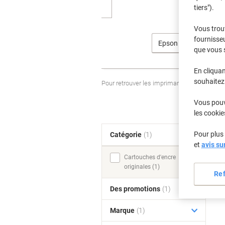
tiers").
Vous trou
fournisseu
Epson
que vous 
En cliquan
souhaitez 
Pour retrouver les imprimantes listées et
Vous pouve
les cookie
Pour plus 
Catégorie
(1)
T
et
avis su
Cartouches d'encre
originales (1)
Re
Des promotions
(1)
Marque
(1)