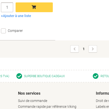
Quantité
Ajouter à une liste
Ajouter au panier
Comparer
Page
Page
1
précédente
suivante
RS TVA)
SUPERBE BOUTIQUE CADEAUX
RETOU
Nos services
Informa
Suivi de commande
Droit de 
Commande rapide par référence Viking
Labels 