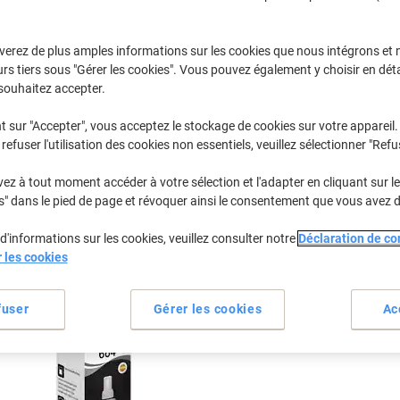
Sélectionner la marque, la gamme et le modèle
verez de plus amples informations sur les cookies que nous intégrons et 
rs tiers sous "Gérer les cookies". Vous pouvez également y choisir en déta
L
Epson L 21
souhaitez accepter.
t sur "Accepter", vous acceptez le stockage de cookies sur votre appareil.
refuser l'utilisation des cookies non essentiels, veuillez sélectionner "Refu
/ou les cartouches précédemment achetées
Se connecter
z à tout moment accéder à votre sélection et l'adapter en cliquant sur le 
Epson L 210 Cartouches Jet Encre
s" dans le pied de page et révoquer ainsi le consentement que vous avez 
(1)
d'informations sur les cookies, veuillez consulter notre
Déclaration de con
rier par :
r les cookies
fuser
Gérer les cookies
Ac