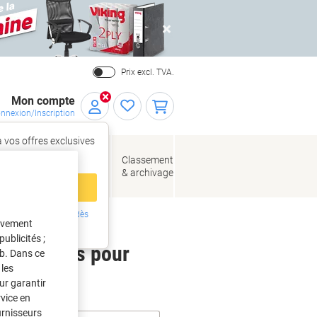
Close
Prix excl. TVA.
Mon compte
nnexion/Inscription
 vos offres exclusives
r,
tez‑vous
loppes
Fournitures
Classement
de bureau
& archivage
llage
 compte
ing ?
Inscrivez-vous dès
tivement
intenant
ublicités ;
 étiquettes pour
eb. Dans ce
les
ur garantir
rvice en
urnisseurs