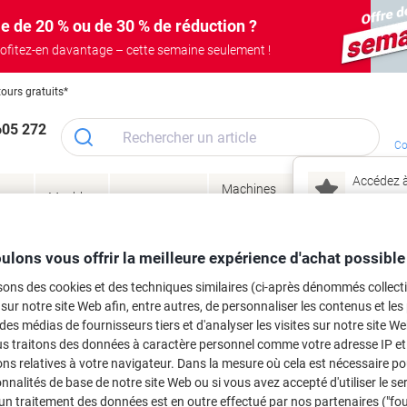
e de 20 % ou de 30 % de réduction ?
ofitez-en davantage – cette semaine seulement !
tours gratuits*
605 272
Co
Accédez à
Machines
Papie
lage
Meubles
Encres
– connec
Réunion &
de bureau
enve
de
&
présentation
&
&
ité
bureau
toner
technologie
emba
Mon
ulons vous offrir la meilleure expérience d'achat possible
Nouveau chez Vik
 et toner
sons des cookies et des techniques similaires (ci-après dénommés collec
ma
 sur notre site Web afin, entre autres, de personnaliser les contenus et les p
es cartouches d'encre, toners ou les
 des médias de fournisseurs tiers et d'analyser les visites sur notre site W
us traitons des données à caractère personnel comme votre adresse IP et 
ns relatives à votre navigateur. Dans la mesure où cela est nécessaire po
onnalités de base de notre site Web ou si vous avez accepté d'utiliser le se
un traitement des données est en outre effectué par nos partenaires ("fo