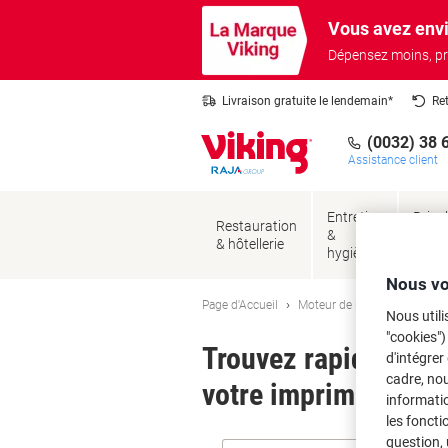
Passer
Passer
Vous avez envi
au
à
contenu
la
Dépensez moins, pr
navigation
Livraison gratuite le lendemain*
Re
(0032) 38 
Assistance client
Entretien
Brico
Restauration
&
&
& hôtellerie
hygiène
sécur
Nous vo
Page d'Accueil
Moteur de recherche d'encre
Nous utili
"cookies")
Trouvez rapidement l
d'intégrer
cadre, no
votre imprimante.
informatio
les foncti
question, 